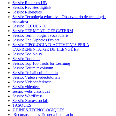
Sessió: Recursos UB
Sessió: Revistes digitals
Sessió: Rúbriques
Sessió: Tecnología educativa. Observatorio de tecnología
educativa
Sessió: TECUENTO
Sessió: TERMCAT i CERCATERM
Sessió: Terminologia i vocabularis
Sessió: The Alpheios Project
Sessió: TIPOLOGIA D’ACTIVITATS PER A
L’APRENENTATGE DE LLENGÜES
Sessió: Too Noisy
Sessió: Toondoo
Sessió: Top 100 Tools for Learning
Sessió: Totum revolutum
Sessió: Treball col·laboratiu
Sessió: Vídeo i videotutorials
Sessió: Videocoferència
Sessió: videoteca
sessió: webs clàssiques
Sessió: WordPress
Sessió: Xarxes socials
TASQUES
Z EINES TECNOLÒGIQUES
Recursos i eines Tic per a l’educació