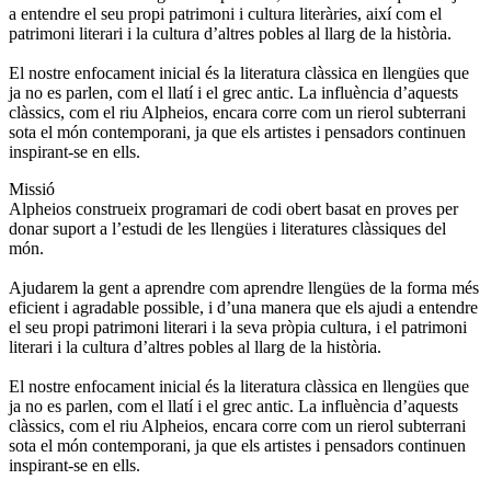
a entendre el seu propi patrimoni i cultura literàries, així com el
patrimoni literari i la cultura d’altres pobles al llarg de la història.
El nostre enfocament inicial és la literatura clàssica en llengües que
ja no es parlen, com el llatí i el grec antic. La influència d’aquests
clàssics, com el riu Alpheios, encara corre com un rierol subterrani
sota el món contemporani, ja que els artistes i pensadors continuen
inspirant-se en ells.
Missió
Alpheios construeix programari de codi obert basat en proves per
donar suport a l’estudi de les llengües i literatures clàssiques del
món.
Ajudarem la gent a aprendre com aprendre llengües de la forma més
eficient i agradable possible, i d’una manera que els ajudi a entendre
el seu propi patrimoni literari i la seva pròpia cultura, i el patrimoni
literari i la cultura d’altres pobles al llarg de la història.
El nostre enfocament inicial és la literatura clàssica en llengües que
ja no es parlen, com el llatí i el grec antic. La influència d’aquests
clàssics, com el riu Alpheios, encara corre com un rierol subterrani
sota el món contemporani, ja que els artistes i pensadors continuen
inspirant-se en ells.