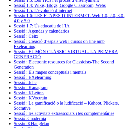
Sessió 1.3: Les TICs i el procés d’ensenyament
Sessió 1.4: Wikis, Blogs, Google Classroom, Webs
Sessió 1.5: L’evolució d’internet
Sessió 1.6: LES ETAPES D’INTERMET. Web 1.0, 2.0, 3.0 ,
4.0 y 5.0
Sessió 1.7: Ús educatiu de l’IA
Sessió : Agendas y calendarios
Sessió : Celtx
Sessió : Creació d’espais web i cursos on-line amb
Exelearning
Sessió : EL MÓN CLÀSSIC VIRTUAL- LA PRIMERA
GENERACIÓ
Sessió : Electronic resources for Classicists-The Second
Generation
Sessió : Els mapes conceptuals i mentals
Sessió : EXelearning
Sessió : Jclic
Sessió : Kanagram
Sessió : KLettres
Sessió : KVoctrain
Sessió : La gamificació o la ludificació – Kahoot, Plickers,
Socrative
Sessió : les activitats extraescolars i les complementàries
Sessió :Cuadernia
Sessió :KHangMan