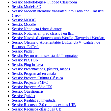
Sessió: Metodologies- Flipped Classroom
Sessió: Models 3D
Sessió: Modern literature translated into Latin and Classical
Greek
Sessió: MOOC
Sessió: Moodle
Sessió: Netiqueta i drets d’autor
Sessió: Notícies en grec clàssic i en llatí
Sessió: Núvols d’etiquetes amb Wordle, Tagxedo i Wordart
Sessió: Oficina d’Aprenentatge Digital UPV_Catàleg de
Recursos EdTech
Sessió: Padlet
Sessió: Per un ús no sexista del llenguatge
Sessió: PIXTON
Sessió: Plug in Java
Sessió: Presentacions, pòsters, mapes
Sessió: Programari en català
Sessió: Projecte Cultura Clàssica
Sessió: Projecte PMPC
Sessió: Projecte ràdio IES
Sessió: Qüestionaris
Sessió: Quizlet
Sessió: Realitat augmentada
Sessió: Recursos 2.0 campus extens UIB
Sessió: Recursos clàssiques UB