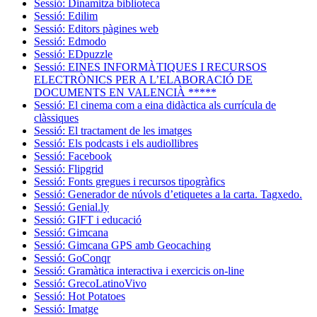
Sessió: Dinamitza biblioteca
Sessió: Edilim
Sessió: Editors pàgines web
Sessió: Edmodo
Sessió: EDpuzzle
Sessió: EINES INFORMÀTIQUES I RECURSOS
ELECTRÒNICS PER A L’ELABORACIÓ DE
DOCUMENTS EN VALENCIÀ *****
Sessió: El cinema com a eina didàctica als currícula de
clàssiques
Sessió: El tractament de les imatges
Sessió: Els podcasts i els audiollibres
Sessió: Facebook
Sessió: Flipgrid
Sessió: Fonts gregues i recursos tipogràfics
Sessió: Generador de núvols d’etiquetes a la carta. Tagxedo.
Sessió: Genial.ly
Sessió: GIFT i educació
Sessió: Gimcana
Sessió: Gimcana GPS amb Geocaching
Sessió: GoConqr
Sessió: Gramàtica interactiva i exercicis on-line
Sessió: GrecoLatinoVivo
Sessió: Hot Potatoes
Sessió: Imatge