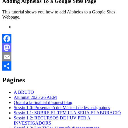
Adding Alpheios To a Google Sites Page
This tutorial shows you how to add Alpheios to a Google Sites
Webpage.
Facebook
Mastodon
Email
Comparteix
Pàgines
A BRUTO
Alumnat 2025-26 AEM
Quant a la finalitat d’aquest blog
Sessió 1.0: Presentació del Màster i de les assignatues
Sessió 1.1: SOBRE EL TFM I LA SEUA ELABORACIÓ
Sessió 1.2: RECURSOS DE l’UV PER A
INVESTIGADORS