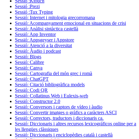
Sessió :Ktouch
Sessió :Prezi
Sessió :Tux Typing
Sessió: Internet i mitologia grecorromana
Sessió: Acompanyament emocional en situacions de crisi
Sessió: Anàlisi sintàctica castellà
Sessió: App Inventor
Sessió: Appsgeyser i Appstore
Sessió: Atenció a la diversitat
Sessió: Àudio i podcast
Sessió: Blogs
Sessió: Calibre
Sessió: Canva
Sessió: Cartografia del món grec i romà
Sessió: ChatGPT
Sessió: Citació bibliogràfica models
Sessió: Codi QR
Sessió: Collatinus Web i Eulexis-web
Sessió: Constructor 2.0
Sessió: Conversors i captors de vídeo i àudio
Sessió: Convertir imatges o gràfics a caràcters ASCI
Sessió: Correctors, traductors i diccionaris ca.
Sessió: Diccionaris i altres recursos lexicográficos online per a
les llengües clàssiques
Sessió: Diccionaris i enciclopèdies català i castellà