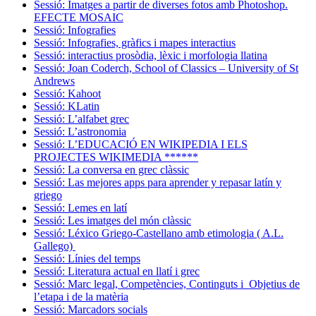
Sessió: Imatges a partir de diverses fotos amb Photoshop.
EFECTE MOSAIC
Sessió: Infografies
Sessió: Infografies, gràfics i mapes interactius
Sessió: interactius prosòdia, lèxic i morfologia llatina
Sessió: Joan Coderch, School of Classics – University of St
Andrews
Sessió: Kahoot
Sessió: KLatin
Sessió: L’alfabet grec
Sessió: L’astronomia
Sessió: L’EDUCACIÓ EN WIKIPEDIA I ELS
PROJECTES WIKIMEDIA ******
Sessió: La conversa en grec clàssic
Sessió: Las mejores apps para aprender y repasar latín y
griego
Sessió: Lemes en latí
Sessió: Les imatges del món clàssic
Sessió: Léxico Griego-Castellano amb etimologia ( A.L.
Gallego)
Sessió: Línies del temps
Sessió: Literatura actual en llatí i grec
Sessió: Marc legal, Competències, Continguts i Objetius de
l’etapa i de la matèria
Sessió: Marcadors socials