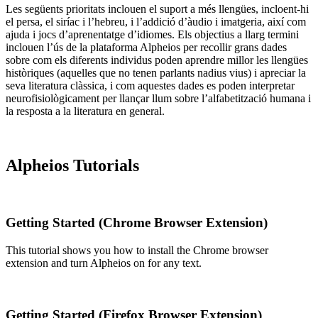
Les següents prioritats inclouen el suport a més llengües, incloent-hi
el persa, el siríac i l’hebreu, i l’addició d’àudio i imatgeria, així com
ajuda i jocs d’aprenentatge d’idiomes. Els objectius a llarg termini
inclouen l’ús de la plataforma Alpheios per recollir grans dades
sobre com els diferents individus poden aprendre millor les llengües
històriques (aquelles que no tenen parlants nadius vius) i apreciar la
seva literatura clàssica, i com aquestes dades es poden interpretar
neurofisiològicament per llançar llum sobre l’alfabetització humana i
la resposta a la literatura en general.
Alpheios Tutorials
Getting Started (Chrome Browser Extension)
This tutorial shows you how to install the Chrome browser
extension and turn Alpheios on for any text.
Getting Started (Firefox Browser Extension)