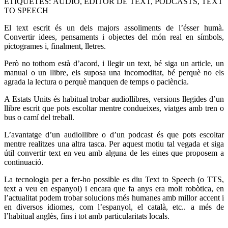
ETIQUETES: ÀUDIO, EDITOR DE TEXT, PODCASTS, TEXT
TO SPEECH
El text escrit és un dels majors assoliments de l’ésser humà.
Convertir idees, pensaments i objectes del món real en símbols,
pictogrames i, finalment, lletres.
Però no tothom està d’acord, i llegir un text, bé siga un article, un
manual o un llibre, els suposa una incomoditat, bé perquè no els
agrada la lectura o perquè manquen de temps o paciència.
A Estats Units és habitual trobar audiollibres, versions llegides d’un
llibre escrit que pots escoltar mentre condueixes, viatges amb tren o
bus o camí del treball.
L’avantatge d’un audiollibre o d’un podcast és que pots escoltar
mentre realitzes una altra tasca. Per aquest motiu tal vegada et siga
útil convertir text en veu amb alguna de les eines que proposem a
continuació.
La tecnologia per a fer-ho possible es diu Text to Speech (o TTS,
text a veu en espanyol) i encara que fa anys era molt robòtica, en
l’actualitat podem trobar solucions més humanes amb millor accent i
en diversos idiomes, com l’espanyol, el català, etc.. a més de
l’habitual anglès, fins i tot amb particularitats locals.