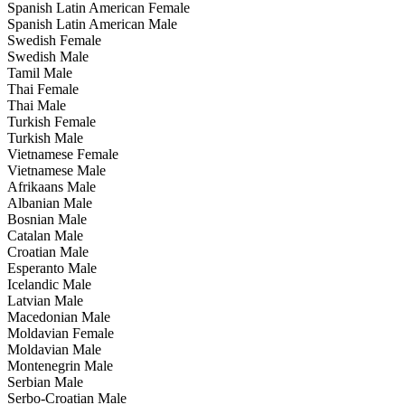
Spanish Latin American Female
Spanish Latin American Male
Swedish Female
Swedish Male
Tamil Male
Thai Female
Thai Male
Turkish Female
Turkish Male
Vietnamese Female
Vietnamese Male
Afrikaans Male
Albanian Male
Bosnian Male
Catalan Male
Croatian Male
Esperanto Male
Icelandic Male
Latvian Male
Macedonian Male
Moldavian Female
Moldavian Male
Montenegrin Male
Serbian Male
Serbo-Croatian Male