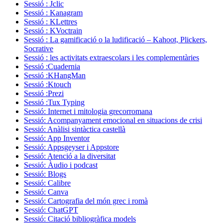
Sessió : Jclic
Sessió : Kanagram
Sessió : KLettres
Sessió : KVoctrain
Sessió : La gamificació o la ludificació – Kahoot, Plickers,
Socrative
Sessió : les activitats extraescolars i les complementàries
Sessió :Cuadernia
Sessió :KHangMan
Sessió :Ktouch
Sessió :Prezi
Sessió :Tux Typing
Sessió: Internet i mitologia grecorromana
Sessió: Acompanyament emocional en situacions de crisi
Sessió: Anàlisi sintàctica castellà
Sessió: App Inventor
Sessió: Appsgeyser i Appstore
Sessió: Atenció a la diversitat
Sessió: Àudio i podcast
Sessió: Blogs
Sessió: Calibre
Sessió: Canva
Sessió: Cartografia del món grec i romà
Sessió: ChatGPT
Sessió: Citació bibliogràfica models