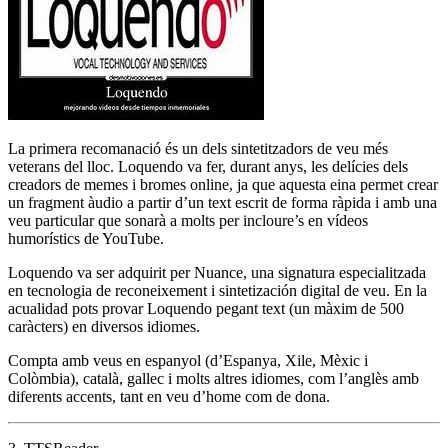
La primera recomanació és un dels sintetitzadors de veu més
veterans del lloc. Loquendo va fer, durant anys, les delícies dels
creadors de memes i bromes online, ja que aquesta eina permet crear
un fragment àudio a partir d’un text escrit de forma ràpida i amb una
veu particular que sonarà a molts per incloure’s en vídeos
humorístics de YouTube.
Loquendo va ser adquirit per Nuance, una signatura especialitzada
en tecnologia de reconeixement i sintetización digital de veu. En la
acualidad pots provar Loquendo pegant text (un màxim de 500
caràcters) en diversos idiomes.
Compta amb veus en espanyol (d’Espanya, Xile, Mèxic i
Colòmbia), català, gallec i molts altres idiomes, com l’anglès amb
diferents accents, tant en veu d’home com de dona.