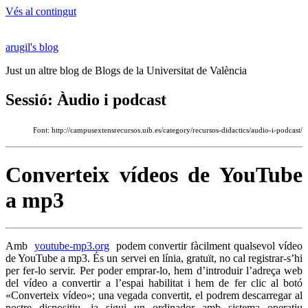
Vés al contingut
arugil's blog
Just un altre blog de Blogs de la Universitat de València
Sessió: Àudio i podcast
Font: http://campusextensrecursos.uib.es/category/recursos-didactics/audio-i-podcast/
Converteix vídeos de YouTube
a mp3
Amb
youtube-mp3.org
podem convertir fàcilment qualsevol vídeo
de YouTube a mp3. És un servei en línia, gratuït, no cal registrar-s’hi
per fer-lo servir. Per poder emprar-lo, hem d’introduir l’adreça web
del vídeo a convertir a l’espai habilitat i hem de fer clic al botó
«Converteix vídeo»; una vegada convertit, el podrem descarregar al
nostre dispositiu, ja sigui un ordinador amb sistema operatiu