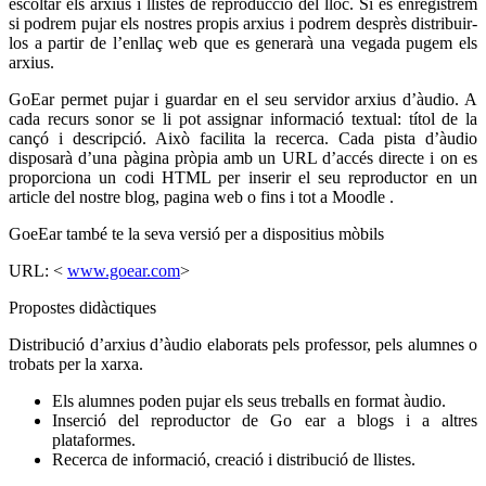
escoltar els arxius i llistes de reproducció del lloc. Si es enregistrem
si podrem pujar els nostres propis arxius i podrem desprès distribuir-
los a partir de l’enllaç web que es generarà una vegada pugem els
arxius.
GoEar permet pujar i guardar en el seu servidor arxius d’àudio. A
cada recurs sonor se li pot assignar informació textual: títol de la
cançó i descripció. Això facilita la recerca. Cada pista d’àudio
disposarà d’una pàgina pròpia amb un URL d’accés directe i on es
proporciona un codi HTML per inserir el seu reproductor en un
article del nostre blog, pagina web o fins i tot a Moodle .
GoeEar també te la seva versió per a dispositius mòbils
URL: <
www.goear.com
>
Propostes didàctiques
Distribució d’arxius d’àudio elaborats pels professor, pels alumnes o
trobats per la xarxa.
Els alumnes poden pujar els seus treballs en format àudio.
Inserció del reproductor de Go ear a blogs i a altres
plataformes.
Recerca de informació, creació i distribució de llistes.