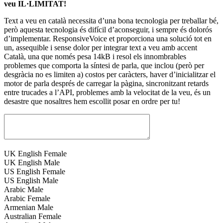
veu IL·LIMITAT!
Text a veu en català necessita d’una bona tecnologia per treballar bé,
però aquesta tecnologia és difícil d’aconseguir, i sempre és dolorós
d’implementar. ResponsiveVoice et proporciona una solució tot en
un, assequible i sense dolor per integrar text a veu amb accent
Català, una que només pesa 14kB i resol els innombrables
problemes que comporta la síntesi de parla, que inclou (però per
desgràcia no es limiten a) costos per caràcters, haver d’inicialitzar el
motor de parla després de carregar la pàgina, sincronitzant retards
entre trucades a l’API, problemes amb la velocitat de la veu, és un
desastre que nosaltres hem escollit posar en ordre per tu!
UK English Female
UK English Male
US English Female
US English Male
Arabic Male
Arabic Female
Armenian Male
Australian Female