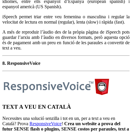
idiomes, entre ells espanyol d’Espanya (european spanish) i
espanyol americà (US Spanish).
iSpeech permet triar entre veu femenina o masculina i regular la
velocitat de lectura en normal (regular), lenta (slow) i ràpida (fast).
A més de reproduir l’àudio des de la pròpia pàgina de iSpeech pots
guardar l’arxiu amb l’àudio en diversos formats, però aquesta opció
és de pagament amb un preu en funció de les paraules a convertir de
text a veu.
8. ResponsiveVoice
TEXT A VEU EN CATALÀ
Necessites una solució senzilla i tot en un, per a text a veu en
Català? Prova
ResponsiveVoice
!
Crea un website a prova del
futur SENSE flash o plugins, SENSE costos per paraules, text a