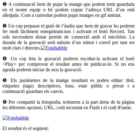
❷ A continuació hem de pujar la imatge que podem tenir guardada
en el nostre equip o bé podem copiar l’adreça URL d’on està
allotjada. Com a curiositat podem pujar imatges en gif animat.
❸ Un cop preparat el guió de l’àudio que hem de gravar ho podrem
fer molt fàcilment enregistrant-nos i activant el botó Record. Tan
sols necessitem donar permís de connexió amb el micròfon. La
durada de la gravació serà màxim d’un minut i convé per tant ser
molt clars i directes.
❹ Un cop feta la gravació podrem escoltar-la activant el botó
<Play> per comprovar el resultat antes de publicar-lo. Si no ens
agrada podrem iniciar de nou la gravació.
❺ Els paràmetres de la imatge resultant es poden editar: títol,
etiquetes (tags) descriptives, fons, estat públic o privat i a
continuació guardam els canvis.
❻ Per compartir la fotografia, trobarem a la part dreta de la pàgina
les diferents opcions: URL, codi incrustat en Flash i el codi iFrame.
El resultat és el següent: