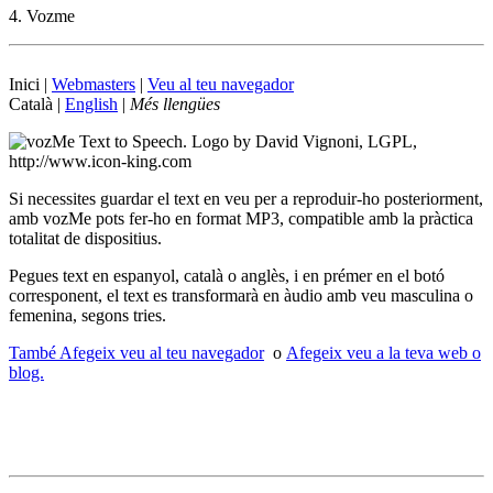
4. Vozme
Inici |
Webmasters
|
Veu al teu navegador
Català |
English
|
Més
llengües
Si necessites guardar el text en veu per a reproduir-ho posteriorment,
amb vozMe pots fer-ho en format MP3, compatible amb la pràctica
totalitat de dispositius.
Pegues text en espanyol, català o anglès, i en prémer en el botó
corresponent, el text es transformarà en àudio amb veu masculina o
femenina, segons tries.
També Afegeix veu al teu navegador
o
Afegeix veu a la teva web o
blog.