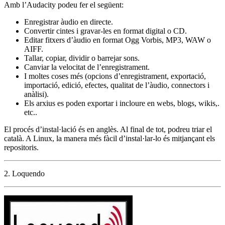
Amb l’Audacity podeu fer el següent:
Enregistrar àudio en directe.
Convertir cintes i gravar-les en format digital o CD.
Editar fitxers d’àudio en format Ogg Vorbis, MP3, WAW o
AIFF.
Tallar, copiar, dividir o barrejar sons.
Canviar la velocitat de l’enregistrament.
I moltes coses més (opcions d’enregistrament, exportació,
importació, edició, efectes, qualitat de l’àudio, connectors i
anàlisi).
Els arxius es poden exportar i incloure en webs, blogs, wikis,.
etc..
El procés d’instal·lació és en anglès. Al final de tot, podreu triar el
català. A Linux, la manera més fàcil d’instal·lar-lo és mitjançant els
repositoris.
2. Loquendo