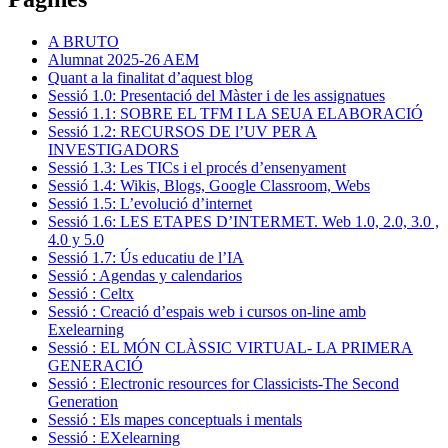
A BRUTO
Alumnat 2025-26 AEM
Quant a la finalitat d’aquest blog
Sessió 1.0: Presentació del Màster i de les assignatues
Sessió 1.1: SOBRE EL TFM I LA SEUA ELABORACIÓ
Sessió 1.2: RECURSOS DE l’UV PER A
INVESTIGADORS
Sessió 1.3: Les TICs i el procés d’ensenyament
Sessió 1.4: Wikis, Blogs, Google Classroom, Webs
Sessió 1.5: L’evolució d’internet
Sessió 1.6: LES ETAPES D’INTERMET. Web 1.0, 2.0, 3.0 ,
4.0 y 5.0
Sessió 1.7: Ús educatiu de l’IA
Sessió : Agendas y calendarios
Sessió : Celtx
Sessió : Creació d’espais web i cursos on-line amb
Exelearning
Sessió : EL MÓN CLÀSSIC VIRTUAL- LA PRIMERA
GENERACIÓ
Sessió : Electronic resources for Classicists-The Second
Generation
Sessió : Els mapes conceptuals i mentals
Sessió : EXelearning