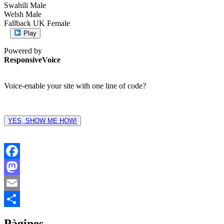
Swahili Male
Welsh Male
Fallback UK Female
Play
Powered by
ResponsiveVoice
Voice-enable your site with one line of code?
YES, SHOW ME HOW!
Facebook
Mastodon
Email
Comparteix
Pàgines