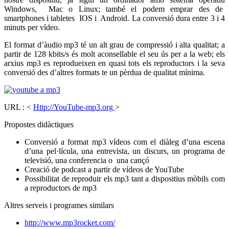
Windows, Mac o Linux; també el podem emprar des de
smartphones i tabletes IOS i Android. La conversió dura entre 3 i 4
minuts per vídeo.
El format d’àudio mp3 té un alt grau de compressió i alta qualitat; a
partir de 128 kbits/s és molt aconsellable el seu ús per a la web; els
arxius mp3 es reprodueixen en quasi tots els reproductors i la seva
conversió des d’altres formats te un pèrdua de qualitat mínima.
URL : <
Http://YouTube-mp3.org
>
Propostes didàctiques
Conversió a format mp3 vídeos com el diàleg d’una escena
d’una pel·lícula, una entrevista, un discurs, un programa de
televisió, una conferencia o una cançó
Creació de podcast a partir de vídeos de YouTube
Possibilitat de reproduir els mp3 tant a dispositius mòbils com
a reproductors de mp3
Altres serveis i programes similars
http://www.mp3rocket.com/