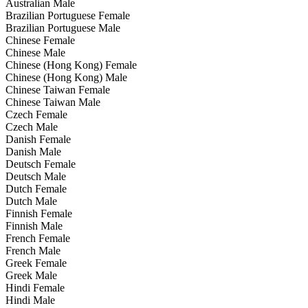
Australian Male
Brazilian Portuguese Female
Brazilian Portuguese Male
Chinese Female
Chinese Male
Chinese (Hong Kong) Female
Chinese (Hong Kong) Male
Chinese Taiwan Female
Chinese Taiwan Male
Czech Female
Czech Male
Danish Female
Danish Male
Deutsch Female
Deutsch Male
Dutch Female
Dutch Male
Finnish Female
Finnish Male
French Female
French Male
Greek Female
Greek Male
Hindi Female
Hindi Male