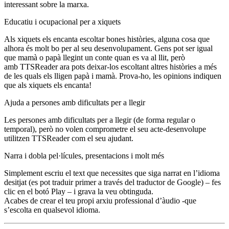
interessant sobre la marxa.
Educatiu i ocupacional per a xiquets
Als xiquets els encanta escoltar bones històries, alguna cosa que
alhora és molt bo per al seu desenvolupament. Gens pot ser igual
que mamà o papà llegint un conte quan es va al llit, però
amb TTSReader ara pots deixar-los escoltant altres històries a més
de les quals els lligen papà i mamà. Prova-ho, les opinions indiquen
que als xiquets els encanta!
Ajuda a persones amb dificultats per a llegir
Les persones amb dificultats per a llegir (de forma regular o
temporal), però no volen comprometre el seu acte-desenvolupe
utilitzen TTSReader com el seu ajudant.
Narra i dobla pel·lícules, presentacions i molt més
Simplement escriu el text que necessites que siga narrat en l’idioma
desitjat (es pot traduir primer a través del traductor de Google) – fes
clic en el botó Play – i grava la veu obtinguda.
Acabes de crear el teu propi arxiu professional d’àudio -que
s’escolta en qualsevol idioma.