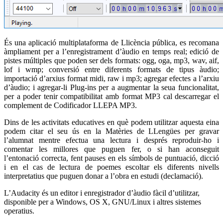
És una aplicació multiplataforma de Llicència pública, es recomana
àmpliament per a l’enregistrament d’àudio en temps real; edició de
pistes múltiples que poden ser dels formats: ogg, oga, mp3, wav, aif,
lof i wmp; conversió entre diferents formats de tipus àudio;
importació d’arxius format midi, raw i mp3; agregar efectes a l’arxiu
d’àudio; i agregar-li Plug-ins per a augmentar la seua funcionalitat,
per a poder tenir compatibilitat amb format MP3 cal descarregar el
complement de Codificador LLEPA MP3.
Dins de les activitats educatives en què podem utilitzar aquesta eina
podem citar el seu ús en la Matèries de LLengües per gravar
l’alumnat mentre efectua una lectura i després reproduir-ho i
comentar les millores que puguen fer, o si han aconseguit
l’entonació correcta, fent pauses en els símbols de puntuació, dicció
i en el cas de lectura de poemes escoltar els diferents nivells
interpretatius que puguen donar a l’obra en estudi (declamació).
L’Audacity és un editor i enregistrador d’àudio fàcil d’utilitzar,
disponible per a Windows, OS X, GNU/Linux i altres sistemes
operatius.