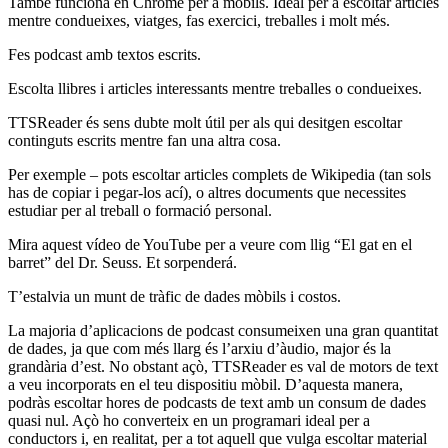
També funciona en Chrome per a mòbils. Ideal per a escoltar articles
mentre condueixes, viatges, fas exercici, treballes i molt més.
Fes podcast amb textos escrits.
Escolta llibres i articles interessants mentre treballes o condueixes.
TTSReader és sens dubte molt útil per als qui desitgen escoltar
continguts escrits mentre fan una altra cosa.
Per exemple – pots escoltar articles complets de Wikipedia (tan sols
has de copiar i pegar-los ací), o altres documents que necessites
estudiar per al treball o formació personal.
Mira aquest vídeo de YouTube per a veure com llig “El gat en el
barret” del Dr. Seuss. Et sorpenderá.
T’estalvia un munt de tràfic de dades mòbils i costos.
La majoria d’aplicacions de podcast consumeixen una gran quantitat
de dades, ja que com més llarg és l’arxiu d’àudio, major és la
grandària d’est. No obstant açò, TTSReader es val de motors de text
a veu incorporats en el teu dispositiu mòbil. D’aquesta manera,
podràs escoltar hores de podcasts de text amb un consum de dades
quasi nul. Açò ho converteix en un programari ideal per a
conductors i, en realitat, per a tot aquell que vulga escoltar material