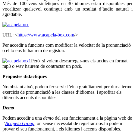
Més de 100 veus sintètiques en 30 idiomes estan disponibles per
vocalitzar qualsevol contingut amb un resultat d’àudio natural i
agradable.
URL: <
https://www.acapela-box.com
/>
Per accedir a funcions com modificar la velocitat de la pronunciació
o el to ens hi haurem de registrar.
Però si volem descarregar-nos els arxius en format
mp3 o wav haurem de contractar un
pack
.
Propostes didàctiques
No obstant això, podem fer servir l’eina gratuïtament per dur a terme
exercicis de pronunciació a les classes d’idiomes, i aprofitar els
diferents accents disponibles.
Demo
Podem accedir a una
demo
del seu funcionament a la pàgina web de
l’
Acapela Group
, on sense necessitat de registrar-nos-hi podem
provar el seu funcionament, i els idiomes i accents disponibles.