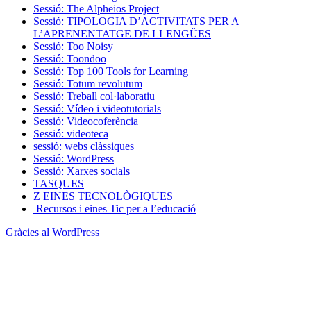
Sessió: The Alpheios Project
Sessió: TIPOLOGIA D’ACTIVITATS PER A
L’APRENENTATGE DE LLENGÜES
Sessió: Too Noisy
Sessió: Toondoo
Sessió: Top 100 Tools for Learning
Sessió: Totum revolutum
Sessió: Treball col·laboratiu
Sessió: Vídeo i videotutorials
Sessió: Videocoferència
Sessió: videoteca
sessió: webs clàssiques
Sessió: WordPress
Sessió: Xarxes socials
TASQUES
Z EINES TECNOLÒGIQUES
Recursos i eines Tic per a l’educació
Gràcies al WordPress