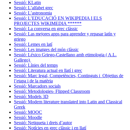
Sessió: KLatin
Sessió: L’alfabet grec
Sessió: L’astronomia
Sessió: L’EDUCACIÓ EN WIKIPEDIA I ELS
PROJECTES WIKIMEDIA ******
Sessió: La conversa en grec clàssic
Sessió: Las mejores apps para aprender y repasar latín y
griego
Sessió: Lemes en latí
Sessió: Les imatges del món clàssic
Sessió: Léxico Griego-Castellano amb etimologia ( A.L.
Gallego)
Sessió: Línies del temps
Sessió: Literatura actual en llatí i grec
Sessió: Marc legal, Competències, Continguts i Objetius de
l’etapa i de la matèria
Sessió: Marcadors socials
Sessió: Metodologies- Flipped Classroom
Sessió: Models 3D
Sessió: Modern literature translated into Latin and Classical
Greek
Sessió: MOOC
Sessió: Moodle
Sessió: Netiqueta i drets d’autor
Sessió: Notícies en grec clàssic i en llatí