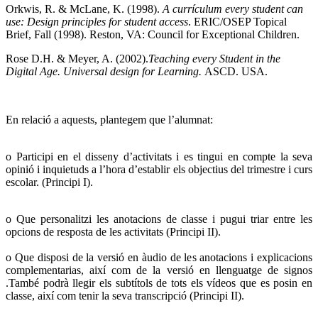
Orkwis, R. & McLane, K. (1998).
A currículum every student can
use: Design principles for student access
. ERIC/OSEP Topical
Brief, Fall (1998). Reston, VA: Council for Exceptional Children.
Rose D.H. & Meyer, A. (2002).
Teaching every Student in the
Digital Age. Universal design for Learning.
ASCD. USA.
En relació a aquests, plantegem que l’alumnat:
o Participi en el disseny d’activitats i es tingui en compte la seva
opinió i inquietuds a l’hora d’establir els objectius del trimestre i curs
escolar. (Principi I).
o Que personalitzi les anotacions de classe i pugui triar entre les
opcions de resposta de les activitats (Principi II).
o Que disposi de la versió en àudio de les anotacions i explicacions
complementarias, així com de la versió en llenguatge de signos
.També podrà llegir els subtítols de tots els vídeos que es posin en
classe, així com tenir la seva transcripció (Principi II).