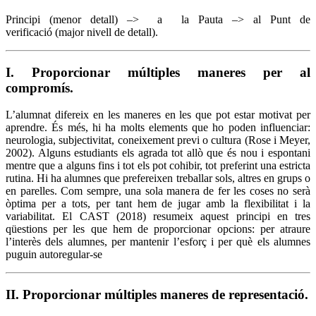
Principi (menor detall) –> a la Pauta –> al Punt de
verificació (major nivell de detall).
I. Proporcionar múltiples maneres per al
compromís.
L’alumnat difereix en les maneres en les que pot estar motivat per
aprendre. És més, hi ha molts elements que ho poden influenciar:
neurologia, subjectivitat, coneixement previ o cultura (Rose i Meyer,
2002). Alguns estudiants els agrada tot allò que és nou i espontani
mentre que a alguns fins i tot els pot cohibir, tot preferint una estricta
rutina. Hi ha alumnes que prefereixen treballar sols, altres en grups o
en parelles. Com sempre, una sola manera de fer les coses no serà
òptima per a tots, per tant hem de jugar amb la flexibilitat i la
variabilitat. El CAST (2018) resumeix aquest principi en tres
qüestions per les que hem de proporcionar opcions: per atraure
l’interès dels alumnes, per mantenir l’esforç i per què els alumnes
puguin autoregular-se
II. Proporcionar múltiples maneres de representació.