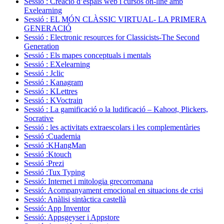
Sessió : Creació d’espais web i cursos on-line amb
Exelearning
Sessió : EL MÓN CLÀSSIC VIRTUAL- LA PRIMERA
GENERACIÓ
Sessió : Electronic resources for Classicists-The Second
Generation
Sessió : Els mapes conceptuals i mentals
Sessió : EXelearning
Sessió : Jclic
Sessió : Kanagram
Sessió : KLettres
Sessió : KVoctrain
Sessió : La gamificació o la ludificació – Kahoot, Plickers,
Socrative
Sessió : les activitats extraescolars i les complementàries
Sessió :Cuadernia
Sessió :KHangMan
Sessió :Ktouch
Sessió :Prezi
Sessió :Tux Typing
Sessió: Internet i mitologia grecorromana
Sessió: Acompanyament emocional en situacions de crisi
Sessió: Anàlisi sintàctica castellà
Sessió: App Inventor
Sessió: Appsgeyser i Appstore