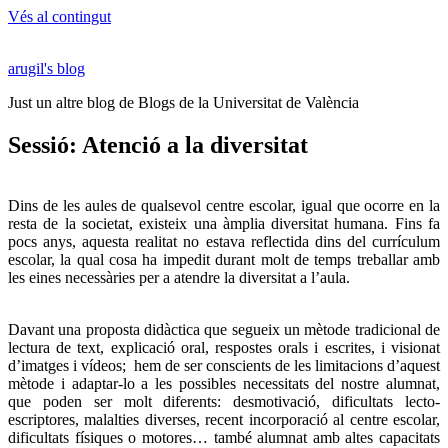
Vés al contingut
arugil's blog
Just un altre blog de Blogs de la Universitat de València
Sessió: Atenció a la diversitat
Dins de les aules de qualsevol centre escolar, igual que ocorre en la
resta de la societat, existeix una àmplia diversitat humana. Fins fa
pocs anys, aquesta realitat no estava reflectida dins del currículum
escolar, la qual cosa ha impedit durant molt de temps treballar amb
les eines necessàries per a atendre la diversitat a l’aula.
Davant una proposta didàctica que segueix un mètode tradicional de
lectura de text, explicació oral, respostes orals i escrites, i visionat
d’imatges i vídeos; hem de ser conscients de les limitacions d’aquest
mètode i adaptar-lo a les possibles necessitats del nostre alumnat,
que poden ser molt diferents: desmotivació, dificultats lecto-
escriptores, malalties diverses, recent incorporació al centre escolar,
dificultats físiques o motores… també alumnat amb altes capacitats