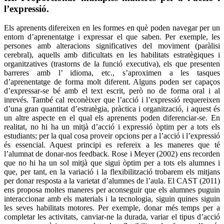
l’expressió.
Els aprenents difereixen en les formes en què poden navegar per un
entorn d’aprenentatge i expressar el que saben. Per exemple, les
persones amb alteracions significatives del moviment (paràlisi
cerebral), aquells amb dificultats en les habilitats estratègiques i
organitzatives (trastorns de la funció executiva), els que presenten
barreres amb l’ idioma, etc., s’aproximen a les tasques
d’aprenentatge de forma molt diferent. Alguns poden ser capaços
d’expressar-se bé amb el text escrit, però no de forma oral i al
inrevés. També cal reconèixer que l’acció i l’expressió requereixen
d’una gran quantitat d’estratègia, pràctica i organització, i aquest és
un altre aspecte en el qual els aprenents poden diferenciar-se. En
realitat, no hi ha un mitjà d’acció i expressió òptim per a tots els
estudiants; per la qual cosa proveir opcions per a l’acció i l’expressió
és essencial. Aquest principi es refereix a les maneres que té
l’alumnat de donar-nos feedback. Rose i Meyer (2002) ens recorden
que no hi ha un sol mitjà que sigui òptim per a tots els alumnes i
que, per tant, en la variació i la flexibilització trobarem els mitjans
per donar resposta a la varietat d’alumnes de l’aula. El CAST (2011)
ens proposa moltes maneres per aconseguir que els alumnes puguin
interaccionar amb els materials i la tecnologia, siguin quines siguin
les seves habilitats motores. Per exemple, donar més temps per a
completar les activitats, canviar-ne la durada, variar el tipus d’acció