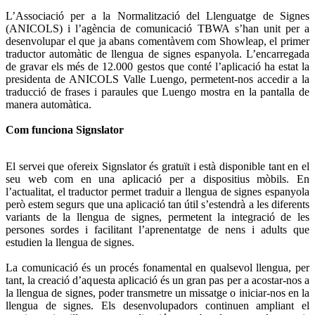
L’Associació per a la Normalització del Llenguatge de Signes
(ANICOLS) i l’agència de comunicació TBWA s’han unit per a
desenvolupar el que ja abans comentàvem com Showleap, el primer
traductor automàtic de llengua de signes espanyola. L’encarregada
de gravar els més de 12.000 gestos que conté l’aplicació ha estat la
presidenta de ANICOLS Valle Luengo, permetent-nos accedir a la
traducció de frases i paraules que Luengo mostra en la pantalla de
manera automàtica.
Com funciona Signslator
El servei que ofereix Signslator és gratuït i està disponible tant en el
seu web com en una aplicació per a dispositius mòbils. En
l’actualitat, el traductor permet traduir a llengua de signes espanyola
però estem segurs que una aplicació tan útil s’estendrà a les diferents
variants de la llengua de signes, permetent la integració de les
persones sordes i facilitant l’aprenentatge de nens i adults que
estudien la llengua de signes.
La comunicació és un procés fonamental en qualsevol llengua, per
tant, la creació d’aquesta aplicació és un gran pas per a acostar-nos a
la llengua de signes, poder transmetre un missatge o iniciar-nos en la
llengua de signes. Els desenvolupadors continuen ampliant el