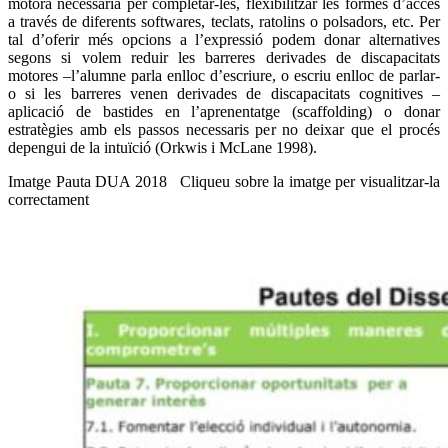
motora necessària per completar-les, flexibilitzar les formes d’accés
a través de diferents softwares, teclats, ratolins o polsadors, etc. Per
tal d’oferir més opcions a l’expressió podem donar alternatives
segons si volem reduir les barreres derivades de discapacitats
motores –l’alumne parla enlloc d’escriure, o escriu enlloc de parlar-
o si les barreres venen derivades de discapacitats cognitives –
aplicació de bastides en l’aprenentatge (scaffolding) o donar
estratègies amb els passos necessaris per no deixar que el procés
depengui de la intuïció (Orkwis i McLane 1998).
Imatge Pauta DUA 2018 Cliqueu sobre la imatge per visualitzar-la
correctament