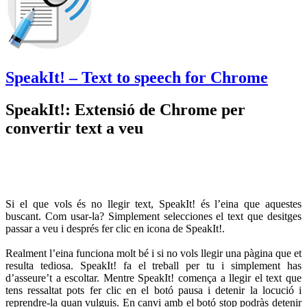
SpeakIt! – Text to speech for Chrome
SpeakIt!: Extensió de Chrome per
convertir text a veu
Si el que vols és no llegir text, SpeakIt! és l’eina que aquestes
buscant. Com usar-la? Simplement selecciones el text que desitges
passar a veu i després fer clic en icona de SpeakIt!.
Realment l’eina funciona molt bé i si no vols llegir una pàgina que et
resulta tediosa. SpeakIt! fa el treball per tu i simplement has
d’asseure’t a escoltar. Mentre SpeakIt! comença a llegir el text que
tens ressaltat pots fer clic en el botó pausa i detenir la locució i
reprendre-la quan vulguis. En canvi amb el botó stop podràs detenir