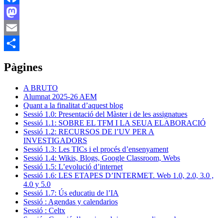
Facebook
Mastodon
Email
Comparteix
Pàgines
A BRUTO
Alumnat 2025-26 AEM
Quant a la finalitat d’aquest blog
Sessió 1.0: Presentació del Màster i de les assignatues
Sessió 1.1: SOBRE EL TFM I LA SEUA ELABORACIÓ
Sessió 1.2: RECURSOS DE l’UV PER A
INVESTIGADORS
Sessió 1.3: Les TICs i el procés d’ensenyament
Sessió 1.4: Wikis, Blogs, Google Classroom, Webs
Sessió 1.5: L’evolució d’internet
Sessió 1.6: LES ETAPES D’INTERMET. Web 1.0, 2.0, 3.0 ,
4.0 y 5.0
Sessió 1.7: Ús educatiu de l’IA
Sessió : Agendas y calendarios
Sessió : Celtx