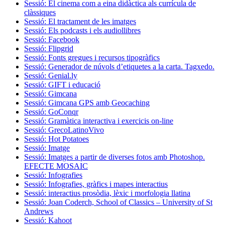
Sessió: El cinema com a eina didàctica als currícula de
clàssiques
Sessió: El tractament de les imatges
Sessió: Els podcasts i els audiollibres
Sessió: Facebook
Sessió: Flipgrid
Sessió: Fonts gregues i recursos tipogràfics
Sessió: Generador de núvols d’etiquetes a la carta. Tagxedo.
Sessió: Genial.ly
Sessió: GIFT i educació
Sessió: Gimcana
Sessió: Gimcana GPS amb Geocaching
Sessió: GoConqr
Sessió: Gramàtica interactiva i exercicis on-line
Sessió: GrecoLatinoVivo
Sessió: Hot Potatoes
Sessió: Imatge
Sessió: Imatges a partir de diverses fotos amb Photoshop.
EFECTE MOSAIC
Sessió: Infografies
Sessió: Infografies, gràfics i mapes interactius
Sessió: interactius prosòdia, lèxic i morfologia llatina
Sessió: Joan Coderch, School of Classics – University of St
Andrews
Sessió: Kahoot