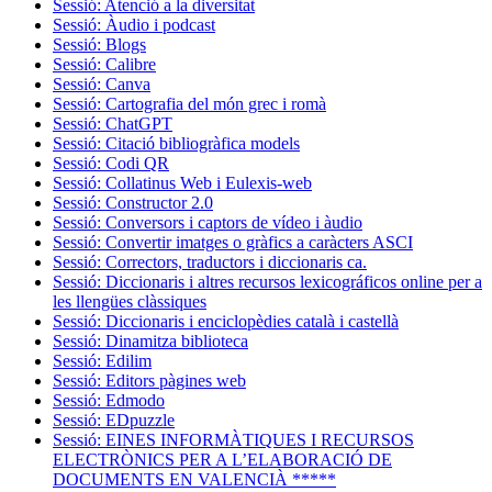
Sessió: Atenció a la diversitat
Sessió: Àudio i podcast
Sessió: Blogs
Sessió: Calibre
Sessió: Canva
Sessió: Cartografia del món grec i romà
Sessió: ChatGPT
Sessió: Citació bibliogràfica models
Sessió: Codi QR
Sessió: Collatinus Web i Eulexis-web
Sessió: Constructor 2.0
Sessió: Conversors i captors de vídeo i àudio
Sessió: Convertir imatges o gràfics a caràcters ASCI
Sessió: Correctors, traductors i diccionaris ca.
Sessió: Diccionaris i altres recursos lexicográficos online per a
les llengües clàssiques
Sessió: Diccionaris i enciclopèdies català i castellà
Sessió: Dinamitza biblioteca
Sessió: Edilim
Sessió: Editors pàgines web
Sessió: Edmodo
Sessió: EDpuzzle
Sessió: EINES INFORMÀTIQUES I RECURSOS
ELECTRÒNICS PER A L’ELABORACIÓ DE
DOCUMENTS EN VALENCIÀ *****