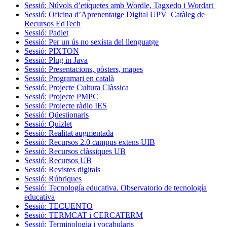
Sessió: Núvols d’etiquetes amb Wordle, Tagxedo i Wordart
Sessió: Oficina d’Aprenentatge Digital UPV_Catàleg de
Recursos EdTech
Sessió: Padlet
Sessió: Per un ús no sexista del llenguatge
Sessió: PIXTON
Sessió: Plug in Java
Sessió: Presentacions, pòsters, mapes
Sessió: Programari en català
Sessió: Projecte Cultura Clàssica
Sessió: Projecte PMPC
Sessió: Projecte ràdio IES
Sessió: Qüestionaris
Sessió: Quizlet
Sessió: Realitat augmentada
Sessió: Recursos 2.0 campus extens UIB
Sessió: Recursos clàssiques UB
Sessió: Recursos UB
Sessió: Revistes digitals
Sessió: Rúbriques
Sessió: Tecnología educativa. Observatorio de tecnología
educativa
Sessió: TECUENTO
Sessió: TERMCAT i CERCATERM
Sessió: Terminologia i vocabularis