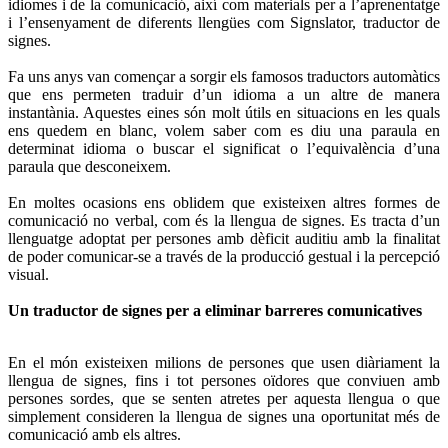
idiomes i de la comunicació, així com materials per a l’aprenentatge
i l’ensenyament de diferents llengües com Signslator, traductor de
signes.
Fa uns anys van començar a sorgir els famosos traductors automàtics
que ens permeten traduir d’un idioma a un altre de manera
instantània. Aquestes eines són molt útils en situacions en les quals
ens quedem en blanc, volem saber com es diu una paraula en
determinat idioma o buscar el significat o l’equivalència d’una
paraula que desconeixem.
En moltes ocasions ens oblidem que existeixen altres formes de
comunicació no verbal, com és la llengua de signes. Es tracta d’un
llenguatge adoptat per persones amb dèficit auditiu amb la finalitat
de poder comunicar-se a través de la producció gestual i la percepció
visual.
Un traductor de signes per a eliminar barreres comunicatives
En el món existeixen milions de persones que usen diàriament la
llengua de signes, fins i tot persones oïdores que conviuen amb
persones sordes, que se senten atretes per aquesta llengua o que
simplement consideren la llengua de signes una oportunitat més de
comunicació amb els altres.