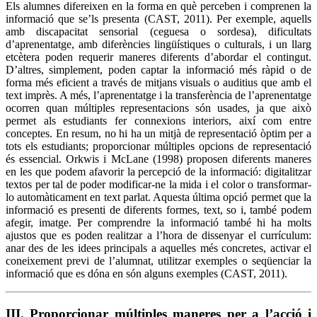
Els alumnes difereixen en la forma en què perceben i comprenen la
informació que se’ls presenta (CAST, 2011). Per exemple, aquells
amb discapacitat sensorial (ceguesa o sordesa), dificultats
d’aprenentatge, amb diferències lingüístiques o culturals, i un llarg
etcètera poden requerir maneres diferents d’abordar el contingut.
D’altres, simplement, poden captar la informació més ràpid o de
forma més eficient a través de mitjans visuals o auditius que amb el
text imprès. A més, l’aprenentatge i la transferència de l’aprenentatge
ocorren quan múltiples representacions són usades, ja que això
permet als estudiants fer connexions interiors, així com entre
conceptes. En resum, no hi ha un mitjà de representació òptim per a
tots els estudiants; proporcionar múltiples opcions de representació
és essencial. Orkwis i McLane (1998) proposen diferents maneres
en les que podem afavorir la percepció de la informació: digitalitzar
textos per tal de poder modificar-ne la mida i el color o transformar-
lo automàticament en text parlat. Aquesta última opció permet que la
informació es presenti de diferents formes, text, so i, també podem
afegir, imatge. Per comprendre la informació també hi ha molts
ajustos que es poden realitzar a l’hora de dissenyar el currículum:
anar des de les idees principals a aquelles més concretes, activar el
coneixement previ de l’alumnat, utilitzar exemples o seqüenciar la
informació que es dóna en són alguns exemples (CAST, 2011).
III. Proporcionar múltiples maneres per a l’acció i