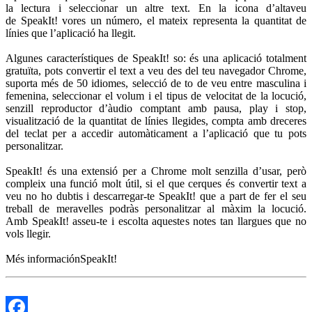
la lectura i seleccionar un altre text. En la icona d’altaveu
de SpeakIt! vores un número, el mateix representa la quantitat de
línies que l’aplicació ha llegit.
Algunes característiques de SpeakIt! so: és una aplicació totalment
gratuïta, pots convertir el text a veu des del teu navegador Chrome,
suporta més de 50 idiomes, selecció de to de veu entre masculina i
femenina, seleccionar el volum i el tipus de velocitat de la locució,
senzill reproductor d’àudio comptant amb pausa, play i stop,
visualització de la quantitat de línies llegides, compta amb dreceres
del teclat per a accedir automàticament a l’aplicació que tu pots
personalitzar.
SpeakIt! és una extensió per a Chrome molt senzilla d’usar, però
compleix una funció molt útil, si el que cerques és convertir text a
veu no ho dubtis i descarregar-te SpeakIt! que a part de fer el seu
treball de meravelles podràs personalitzar al màxim la locució.
Amb SpeakIt! asseu-te i escolta aquestes notes tan llargues que no
vols llegir.
Més informaciónSpeakIt!