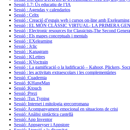
Sessió 1.7: Ús educatiu de l’IA
Sessió : Agendas y calendarios
Sessió : Celtx
Sessió : Creació d’espais web i cursos on-line amb Exelearning
Sessió : EL MÓN CLÀSSIC VIRTUAL- LA PRIMERA G
Sessió : Electronic resources for Classicists-The Second Genera
Sessió : Els mapes conceptuals i mentals
Sessió : EXelearning
Sessió : Jclic
Sessió : Kanagram
Sessió : KLettres
Sessió : KVoctrain
Sessió : La gamificació o la ludificació – Kahoot, Plickers, Soc
Sessió : les activitats extraescolars i les complementàries
Sessió :Cuadernia
Sessió :KHangMan
Sessió :Ktouch
Sessió :Prezi
Sessió :Tux Typing
Sessió: Internet i mitologia grecorromana
Sessió: Acompanyament emocional en situacions de crisi
Sessió: Anàlisi sintàctica castellà
Sessió: App Inventor
Sessió: Appsgeyser i Appstore
Sessió: Atenció a la diversitat