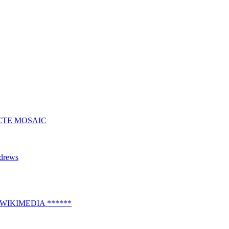
 EFECTE MOSAIC
ndrews
 WIKIMEDIA ******