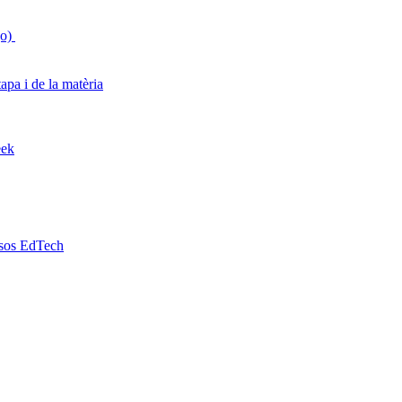
go)
apa i de la matèria
eek
rsos EdTech