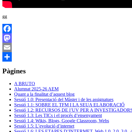
gg
Facebook
Mastodon
Email
Comparteix
Pàgines
A BRUTO
Alumnat 2025-26 AEM
Quant a la finalitat d’aquest blog
Sessió 1.0: Presentació del Màster i de les assignatues
Sessió 1.1: SOBRE EL TFM I LA SEUA ELABORACIÓ
Sessió 1.2: RECURSOS DE l’UV PER A INVESTIGADOR
Sessió 1.3: Les TICs i el procés d’ensenyament
Sessió 1.4: Wikis, Blogs, Google Classroom, Webs
Sessió 1.5: L’evolució d’internet
Sessió 1.6: LES ETAPES D’INTERMET. Web 1.0, 2.0, 3.0 , 4