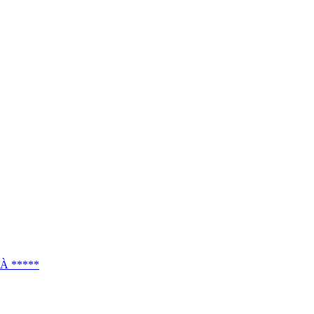
À *****