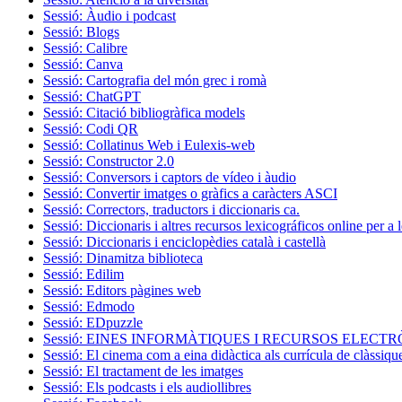
Sessió: Àudio i podcast
Sessió: Blogs
Sessió: Calibre
Sessió: Canva
Sessió: Cartografia del món grec i romà
Sessió: ChatGPT
Sessió: Citació bibliogràfica models
Sessió: Codi QR
Sessió: Collatinus Web i Eulexis-web
Sessió: Constructor 2.0
Sessió: Conversors i captors de vídeo i àudio
Sessió: Convertir imatges o gràfics a caràcters ASCI
Sessió: Correctors, traductors i diccionaris ca.
Sessió: Diccionaris i altres recursos lexicográficos online per a 
Sessió: Diccionaris i enciclopèdies català i castellà
Sessió: Dinamitza biblioteca
Sessió: Edilim
Sessió: Editors pàgines web
Sessió: Edmodo
Sessió: EDpuzzle
Sessió: EINES INFORMÀTIQUES I RECURSOS ELECT
Sessió: El cinema com a eina didàctica als currícula de clàssiqu
Sessió: El tractament de les imatges
Sessió: Els podcasts i els audiollibres