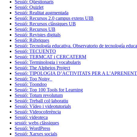
Sessió: Qüestionaris
Sessió: Quizlet
Sessió: Realitat augmentada
Sessió: Recursos 2.0 campus extens UIB
Sessió: Recursos clàssiques UB
Sessió: Recursos UB
Sessió: Revistes digitals
Sessió: Rúbriques
Sessió: Tecnología educativa. Observatorio de tecnología educa
Sessió: TECUENTO
Sessió: TERMCAT i CERCATERM
Sessió: Terminologia i vocabularis
Sessió: The Alpheios Project
Sessió: TIPOLOGIA D’ACTIVITATS PER A L’APRENE
Sessió: Too Noisy
Sessió: Toondoo
Sessió: Top 100 Tools for Learning
Sessió: Totum revolutum
Sessió: Treball col·laboratiu
Sessió: Vídeo i videotutorials
Sessió: Videocoferència
Sessió: videoteca
sessió: webs clàssiques
Sessió: WordPress
Sessió: Xarxes socials