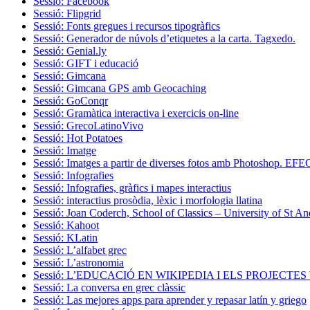
Sessió: Facebook
Sessió: Flipgrid
Sessió: Fonts gregues i recursos tipogràfics
Sessió: Generador de núvols d’etiquetes a la carta. Tagxedo.
Sessió: Genial.ly
Sessió: GIFT i educació
Sessió: Gimcana
Sessió: Gimcana GPS amb Geocaching
Sessió: GoConqr
Sessió: Gramàtica interactiva i exercicis on-line
Sessió: GrecoLatinoVivo
Sessió: Hot Potatoes
Sessió: Imatge
Sessió: Imatges a partir de diverses fotos amb Photoshop.
Sessió: Infografies
Sessió: Infografies, gràfics i mapes interactius
Sessió: interactius prosòdia, lèxic i morfologia llatina
Sessió: Joan Coderch, School of Classics – University of St A
Sessió: Kahoot
Sessió: KLatin
Sessió: L’alfabet grec
Sessió: L’astronomia
Sessió: L’EDUCACIÓ EN WIKIPEDIA I ELS PROJECTES
Sessió: La conversa en grec clàssic
Sessió: Las mejores apps para aprender y repasar latín y griego