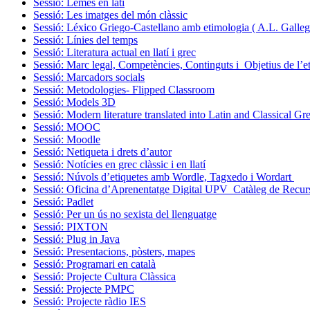
Sessió: Lemes en latí
Sessió: Les imatges del món clàssic
Sessió: Léxico Griego-Castellano amb etimologia ( A.L. Galle
Sessió: Línies del temps
Sessió: Literatura actual en llatí i grec
Sessió: Marc legal, Competències, Continguts i Objetius de l’et
Sessió: Marcadors socials
Sessió: Metodologies- Flipped Classroom
Sessió: Models 3D
Sessió: Modern literature translated into Latin and Classical Gr
Sessió: MOOC
Sessió: Moodle
Sessió: Netiqueta i drets d’autor
Sessió: Notícies en grec clàssic i en llatí
Sessió: Núvols d’etiquetes amb Wordle, Tagxedo i Wordart
Sessió: Oficina d’Aprenentatge Digital UPV_Catàleg de Recu
Sessió: Padlet
Sessió: Per un ús no sexista del llenguatge
Sessió: PIXTON
Sessió: Plug in Java
Sessió: Presentacions, pòsters, mapes
Sessió: Programari en català
Sessió: Projecte Cultura Clàssica
Sessió: Projecte PMPC
Sessió: Projecte ràdio IES