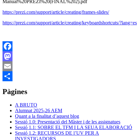
Manual%20PREZI%20(FINAL%202).pdf
https://prezi.com/support/article/creating/frames-slides/
https://prezi.com/support/article/creating/keyboardshortcuts/?lang=es
Facebook
Mastodon
Email
Comparteix
Pàgines
A BRUTO
Alumnat 2025-26 AEM
Quant a la finalitat d’aquest blog
Sessió 1.0: Presentació del Màster i de les assignatues
Sessió 1.1: SOBRE EL TFM I LA SEUA ELABORACIÓ
Sessió 1.2: RECURSOS DE l’UV PER A
INVESTIGADORS