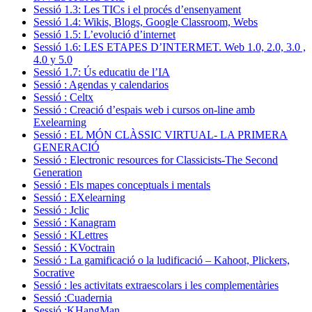
Sessió 1.3: Les TICs i el procés d’ensenyament
Sessió 1.4: Wikis, Blogs, Google Classroom, Webs
Sessió 1.5: L’evolució d’internet
Sessió 1.6: LES ETAPES D’INTERMET. Web 1.0, 2.0, 3.0 ,
4.0 y 5.0
Sessió 1.7: Ús educatiu de l’IA
Sessió : Agendas y calendarios
Sessió : Celtx
Sessió : Creació d’espais web i cursos on-line amb
Exelearning
Sessió : EL MÓN CLÀSSIC VIRTUAL- LA PRIMERA
GENERACIÓ
Sessió : Electronic resources for Classicists-The Second
Generation
Sessió : Els mapes conceptuals i mentals
Sessió : EXelearning
Sessió : Jclic
Sessió : Kanagram
Sessió : KLettres
Sessió : KVoctrain
Sessió : La gamificació o la ludificació – Kahoot, Plickers,
Socrative
Sessió : les activitats extraescolars i les complementàries
Sessió :Cuadernia
Sessió :KHangMan