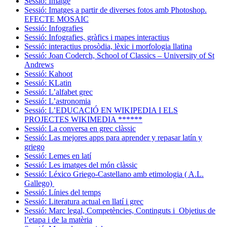
Sessió: Imatge
Sessió: Imatges a partir de diverses fotos amb Photoshop.
EFECTE MOSAIC
Sessió: Infografies
Sessió: Infografies, gràfics i mapes interactius
Sessió: interactius prosòdia, lèxic i morfologia llatina
Sessió: Joan Coderch, School of Classics – University of St
Andrews
Sessió: Kahoot
Sessió: KLatin
Sessió: L’alfabet grec
Sessió: L’astronomia
Sessió: L’EDUCACIÓ EN WIKIPEDIA I ELS
PROJECTES WIKIMEDIA ******
Sessió: La conversa en grec clàssic
Sessió: Las mejores apps para aprender y repasar latín y
griego
Sessió: Lemes en latí
Sessió: Les imatges del món clàssic
Sessió: Léxico Griego-Castellano amb etimologia ( A.L.
Gallego)
Sessió: Línies del temps
Sessió: Literatura actual en llatí i grec
Sessió: Marc legal, Competències, Continguts i Objetius de
l’etapa i de la matèria