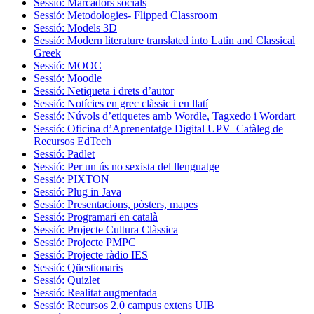
Sessió: Marcadors socials
Sessió: Metodologies- Flipped Classroom
Sessió: Models 3D
Sessió: Modern literature translated into Latin and Classical
Greek
Sessió: MOOC
Sessió: Moodle
Sessió: Netiqueta i drets d’autor
Sessió: Notícies en grec clàssic i en llatí
Sessió: Núvols d’etiquetes amb Wordle, Tagxedo i Wordart
Sessió: Oficina d’Aprenentatge Digital UPV_Catàleg de
Recursos EdTech
Sessió: Padlet
Sessió: Per un ús no sexista del llenguatge
Sessió: PIXTON
Sessió: Plug in Java
Sessió: Presentacions, pòsters, mapes
Sessió: Programari en català
Sessió: Projecte Cultura Clàssica
Sessió: Projecte PMPC
Sessió: Projecte ràdio IES
Sessió: Qüestionaris
Sessió: Quizlet
Sessió: Realitat augmentada
Sessió: Recursos 2.0 campus extens UIB