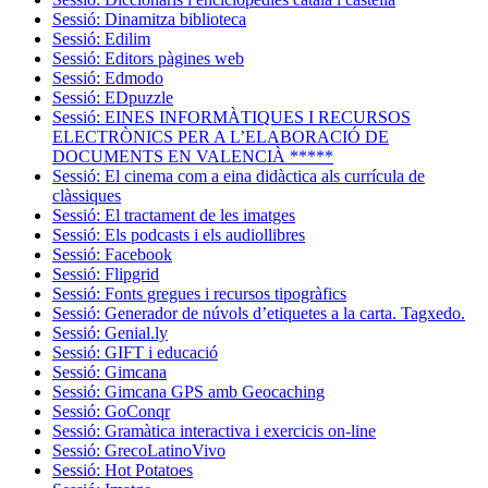
Sessió: Dinamitza biblioteca
Sessió: Edilim
Sessió: Editors pàgines web
Sessió: Edmodo
Sessió: EDpuzzle
Sessió: EINES INFORMÀTIQUES I RECURSOS
ELECTRÒNICS PER A L’ELABORACIÓ DE
DOCUMENTS EN VALENCIÀ *****
Sessió: El cinema com a eina didàctica als currícula de
clàssiques
Sessió: El tractament de les imatges
Sessió: Els podcasts i els audiollibres
Sessió: Facebook
Sessió: Flipgrid
Sessió: Fonts gregues i recursos tipogràfics
Sessió: Generador de núvols d’etiquetes a la carta. Tagxedo.
Sessió: Genial.ly
Sessió: GIFT i educació
Sessió: Gimcana
Sessió: Gimcana GPS amb Geocaching
Sessió: GoConqr
Sessió: Gramàtica interactiva i exercicis on-line
Sessió: GrecoLatinoVivo
Sessió: Hot Potatoes