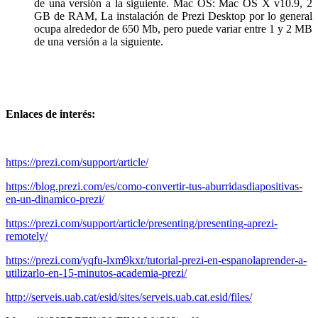
de una versión a la siguiente. Mac OS: Mac OS X v10.9, 2
GB de RAM, La instalación de Prezi Desktop por lo general
ocupa alrededor de 650 Mb, pero puede variar entre 1 y 2 MB
de una versión a la siguiente.
Enlaces de interés:
https://prezi.com/support/article/
https://blog.prezi.com/es/como-convertir-tus-aburridasdiapositivas-
en-un-dinamico-prezi/
https://prezi.com/support/article/presenting/presenting-aprezi-
remotely/
https://prezi.com/yqfu-lxm9kxr/tutorial-prezi-en-espanolaprender-a-
utilizarlo-en-15-minutos-academia-prezi/
http://serveis.uab.cat/esid/sites/serveis.uab.cat.esid/files/