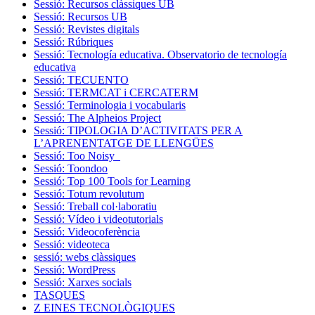
Sessió: Recursos clàssiques UB
Sessió: Recursos UB
Sessió: Revistes digitals
Sessió: Rúbriques
Sessió: Tecnología educativa. Observatorio de tecnología
educativa
Sessió: TECUENTO
Sessió: TERMCAT i CERCATERM
Sessió: Terminologia i vocabularis
Sessió: The Alpheios Project
Sessió: TIPOLOGIA D’ACTIVITATS PER A
L’APRENENTATGE DE LLENGÜES
Sessió: Too Noisy
Sessió: Toondoo
Sessió: Top 100 Tools for Learning
Sessió: Totum revolutum
Sessió: Treball col·laboratiu
Sessió: Vídeo i videotutorials
Sessió: Videocoferència
Sessió: videoteca
sessió: webs clàssiques
Sessió: WordPress
Sessió: Xarxes socials
TASQUES
Z EINES TECNOLÒGIQUES