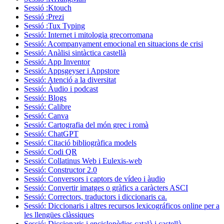
Sessió :Ktouch
Sessió :Prezi
Sessió :Tux Typing
Sessió: Internet i mitologia grecorromana
Sessió: Acompanyament emocional en situacions de crisi
Sessió: Anàlisi sintàctica castellà
Sessió: App Inventor
Sessió: Appsgeyser i Appstore
Sessió: Atenció a la diversitat
Sessió: Àudio i podcast
Sessió: Blogs
Sessió: Calibre
Sessió: Canva
Sessió: Cartografia del món grec i romà
Sessió: ChatGPT
Sessió: Citació bibliogràfica models
Sessió: Codi QR
Sessió: Collatinus Web i Eulexis-web
Sessió: Constructor 2.0
Sessió: Conversors i captors de vídeo i àudio
Sessió: Convertir imatges o gràfics a caràcters ASCI
Sessió: Correctors, traductors i diccionaris ca.
Sessió: Diccionaris i altres recursos lexicográficos online per a
les llengües clàssiques
Sessió: Diccionaris i enciclopèdies català i castellà