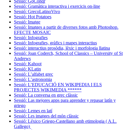
Sessió: GoConqr
Sessió: Gramàtica interactiva i exercicis on-line
Sessió: GrecoLatinoVivo
Sessió: Hot Potatoes
Sessió: Imatge
Sessió: Imatges a partir de diverses fotos amb Photoshop.
EFECTE MOSAIC
Sessió: Infografies
Sessió: Infografies, gràfics i mapes interactius
Sessió: interactius prosòdia, lèxic i morfologia llatina
Sessió: Joan Coderch, School of Classics – University of St
Andrews
Sessió: Kahoot
Sessió: KLatin
Sessió: L’alfabet grec
Sessió: L’astronomia
Sessió: L’EDUCACIÓ EN WIKIPEDIA I ELS
PROJECTES WIKIMEDIA ******
Sessió: La conversa en grec clàssic
Sessió: Las mejores apps para aprender y repasar latín y
griego
Sessió: Lemes en latí
Sessió: Les imatges del món clàssic
Sessió: Léxico Griego-Castellano amb etimologia ( A.L.
Gallego)