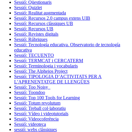
Sessió: Qüestionaris
Sessió: Quizlet
Sessió: Realitat augmentada
Sessió: Recursos 2.0 campus extens UIB
Sessió: Recursos clàssiques UB
Sessió: Recursos UB
Sessió: Revistes digitals
Sessió: Rúbriques
Sessió: Tecnología educativa. Observatorio de tecnología
educativa
Sessió: TECUENTO
Sessió: TERMCAT i CERCATERM
Sessió: Terminologia i vocabularis
Sessió: The Alpheios Project
Sessió: TIPOLOGIA D’ACTIVITATS PER A
L’APRENENTATGE DE LLENGÜES
Sessió: Too Noisy
Sessió: Toondoo
Sessió: Top 100 Tools for Learning
Sessió: Totum revolutum
Sessió: Treball col·laboratiu
Sessió: Vídeo i videotutorials
Sessió: Videocoferència
Sessió: videoteca
sessió: webs clàssiques