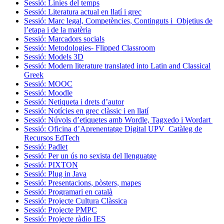
Sessió: Línies del temps
Sessió: Literatura actual en llatí i grec
Sessió: Marc legal, Competències, Continguts i Objetius de
l’etapa i de la matèria
Sessió: Marcadors socials
Sessió: Metodologies- Flipped Classroom
Sessió: Models 3D
Sessió: Modern literature translated into Latin and Classical
Greek
Sessió: MOOC
Sessió: Moodle
Sessió: Netiqueta i drets d’autor
Sessió: Notícies en grec clàssic i en llatí
Sessió: Núvols d’etiquetes amb Wordle, Tagxedo i Wordart
Sessió: Oficina d’Aprenentatge Digital UPV_Catàleg de
Recursos EdTech
Sessió: Padlet
Sessió: Per un ús no sexista del llenguatge
Sessió: PIXTON
Sessió: Plug in Java
Sessió: Presentacions, pòsters, mapes
Sessió: Programari en català
Sessió: Projecte Cultura Clàssica
Sessió: Projecte PMPC
Sessió: Projecte ràdio IES