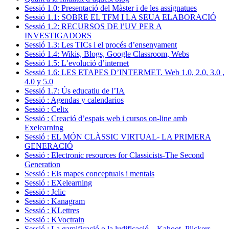
Sessió 1.0: Presentació del Màster i de les assignatues
Sessió 1.1: SOBRE EL TFM I LA SEUA ELABORACIÓ
Sessió 1.2: RECURSOS DE l’UV PER A
INVESTIGADORS
Sessió 1.3: Les TICs i el procés d’ensenyament
Sessió 1.4: Wikis, Blogs, Google Classroom, Webs
Sessió 1.5: L’evolució d’internet
Sessió 1.6: LES ETAPES D’INTERMET. Web 1.0, 2.0, 3.0 ,
4.0 y 5.0
Sessió 1.7: Ús educatiu de l’IA
Sessió : Agendas y calendarios
Sessió : Celtx
Sessió : Creació d’espais web i cursos on-line amb
Exelearning
Sessió : EL MÓN CLÀSSIC VIRTUAL- LA PRIMERA
GENERACIÓ
Sessió : Electronic resources for Classicists-The Second
Generation
Sessió : Els mapes conceptuals i mentals
Sessió : EXelearning
Sessió : Jclic
Sessió : Kanagram
Sessió : KLettres
Sessió : KVoctrain
Sessió : La gamificació o la ludificació – Kahoot, Plickers,