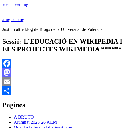
Vés al contingut
arugil's blog
Just un altre blog de Blogs de la Universitat de València
Sessió: L’EDUCACIÓ EN WIKIPEDIA I
ELS PROJECTES WIKIMEDIA ******
Facebook
Mastodon
Email
Comparteix
Pàgines
A BRUTO
Alumnat 2025-26 AEM
Quant a la finalitat d’aquest blog