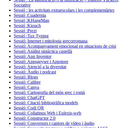
Socrative
Sessió : les activitats extraescolars i les complementàries
Sessió :Cuadernia
Sessió :KHangMan
Sessió :Ktouch
Sessió :Prezi
Sessió :Tux Typing
Sessió: Internet i mitologia grecorromana
Sessió: Acompanyament emocional en situacions de crisi
Sessió: Anàlisi sintàctica castellà
Sessió: App Inventor
Sessió: Appsgeyser i Appstore
Sessió: Atenció a la diversitat
Sessió: Àudio i podcast
Sessió: Blogs
Sessió: Calibre
Sessió: Canva
Sessió: Cartografia del món grec i romà
Sessió: ChatGPT
Sessió: Citació bibliogràfica models
Sessió: Codi QR
Sessió: Collatinus Web i Eulexis-web
Sessió: Constructor 2.0
Sessió: Conversors i captors de vídeo i àudio