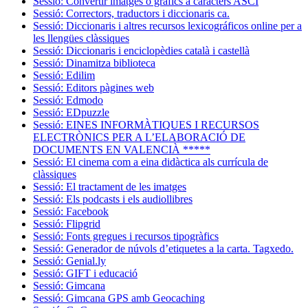
Sessió: Convertir imatges o gràfics a caràcters ASCI
Sessió: Correctors, traductors i diccionaris ca.
Sessió: Diccionaris i altres recursos lexicográficos online per a
les llengües clàssiques
Sessió: Diccionaris i enciclopèdies català i castellà
Sessió: Dinamitza biblioteca
Sessió: Edilim
Sessió: Editors pàgines web
Sessió: Edmodo
Sessió: EDpuzzle
Sessió: EINES INFORMÀTIQUES I RECURSOS
ELECTRÒNICS PER A L’ELABORACIÓ DE
DOCUMENTS EN VALENCIÀ *****
Sessió: El cinema com a eina didàctica als currícula de
clàssiques
Sessió: El tractament de les imatges
Sessió: Els podcasts i els audiollibres
Sessió: Facebook
Sessió: Flipgrid
Sessió: Fonts gregues i recursos tipogràfics
Sessió: Generador de núvols d’etiquetes a la carta. Tagxedo.
Sessió: Genial.ly
Sessió: GIFT i educació
Sessió: Gimcana
Sessió: Gimcana GPS amb Geocaching