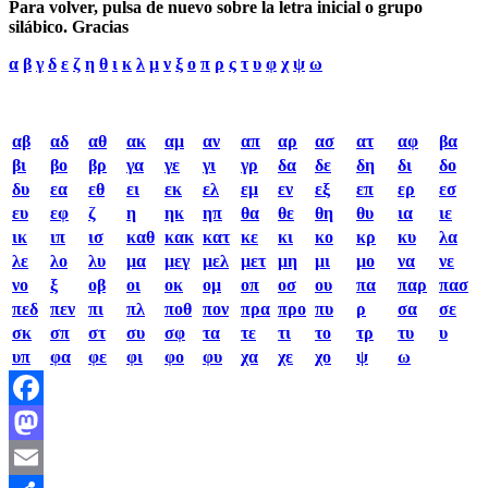
Para volver, pulsa de nuevo sobre la letra inicial o grupo
silábico. Gracias
α
β
γ
δ
ε
ζ
η
θ
ι
κ
λ
μ
ν
ξ
ο
π
ρ
ς
τ
υ
φ
χ
ψ
ω
αβ
αδ
αθ
ακ
αμ
αν
απ
αρ
ασ
ατ
αφ
βα
βι
βο
βρ
γα
γε
γι
γρ
δα
δε
δη
δι
δο
δυ
εα
εθ
ει
εκ
ελ
εμ
εν
εξ
επ
ερ
εσ
ευ
εφ
ζ
η
ηκ
ηπ
θα
θε
θη
θυ
ια
ιε
ικ
ιπ
ισ
καθ
κακ
κατ
κε
κι
κο
κρ
κυ
λα
λε
λο
λυ
μα
μεγ
μελ
μετ
μη
μι
μο
να
νε
νο
ξ
οβ
οι
οκ
ομ
οπ
οσ
ου
πα
παρ
πασ
πεδ
πεν
πι
πλ
ποθ
πον
πρα
προ
πυ
ρ
σα
σε
σκ
σπ
στ
συ
σφ
τα
τε
τι
το
τρ
τυ
υ
υπ
φα
φε
φι
φο
φυ
χα
χε
χο
ψ
ω
Facebook
Mastodon