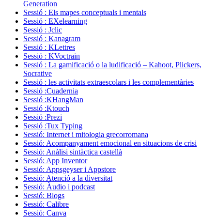
Generation
Sessió : Els mapes conceptuals i mentals
Sessió : EXelearning
Sessió : Jclic
Sessió : Kanagram
Sessió : KLettres
Sessió : KVoctrain
Sessió : La gamificació o la ludificació – Kahoot, Plickers,
Socrative
Sessió : les activitats extraescolars i les complementàries
Sessió :Cuadernia
Sessió :KHangMan
Sessió :Ktouch
Sessió :Prezi
Sessió :Tux Typing
Sessió: Internet i mitologia grecorromana
Sessió: Acompanyament emocional en situacions de crisi
Sessió: Anàlisi sintàctica castellà
Sessió: App Inventor
Sessió: Appsgeyser i Appstore
Sessió: Atenció a la diversitat
Sessió: Àudio i podcast
Sessió: Blogs
Sessió: Calibre
Sessió: Canva