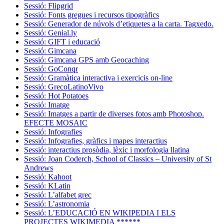
Sessió: Flipgrid
Sessió: Fonts gregues i recursos tipogràfics
Sessió: Generador de núvols d’etiquetes a la carta. Tagxedo.
Sessió: Genial.ly
Sessió: GIFT i educació
Sessió: Gimcana
Sessió: Gimcana GPS amb Geocaching
Sessió: GoConqr
Sessió: Gramàtica interactiva i exercicis on-line
Sessió: GrecoLatinoVivo
Sessió: Hot Potatoes
Sessió: Imatge
Sessió: Imatges a partir de diverses fotos amb Photoshop.
EFECTE MOSAIC
Sessió: Infografies
Sessió: Infografies, gràfics i mapes interactius
Sessió: interactius prosòdia, lèxic i morfologia llatina
Sessió: Joan Coderch, School of Classics – University of St
Andrews
Sessió: Kahoot
Sessió: KLatin
Sessió: L’alfabet grec
Sessió: L’astronomia
Sessió: L’EDUCACIÓ EN WIKIPEDIA I ELS
PROJECTES WIKIMEDIA ******