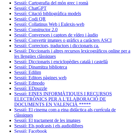
Sessió: Cartografia del món grec i romà
Sessió: ChatGPT
Sessió: Citació bibliogràfica models
Sessió: Codi QR
Sessió: Collatinus Web i Eulexis-web
Sessió: Constructor 2.0
Sessió: Conversors i captors de vídeo i àudio
Sessió: Convertir imatges o gràfics a caràcters ASCI
Sessió: Correctors, traductors i diccionaris ca.
Sessió: Diccionaris i altres recursos lexicográficos online per a
les llengües clàssiques
Sessió: Diccionaris i enciclopèdies català i castellà
Sessió: Dinamitza biblioteca
Sessió: Edilim
Sessió: Editors pàgines web
Sessió: Edmodo
Sessió: EDpuzzle
Sessió: EINES INFORMÀTIQUES I RECURSOS
ELECTRÒNICS PER A L’ELABORACIÓ DE
DOCUMENTS EN VALENCIÀ *****
Sessió: El cinema com a eina didàctica als currícula de
clàssiques
Sessió: El tractament de les imatges
Sessió: Els podcasts i els audiollibres
Sessió: Facebook