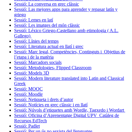
Sessió: La conversa en grec clàssic
Sessió: Las mejores apps para aprender y repasar latín y
griego
Sessió: Lemes en latí
Sessió: Les imatges del món clàssic
Sessió: Léxico Griego-Castellano amb etimologia ( A.L.
Gallego)
Sessió: Línies del temps
Sessió: Literatura actual en llatí i grec
Sessió: Marc legal, Competències, Continguts i Objetius de
l’etapa i de la matèria
Sessió: Marcadors socials
Sessió: Metodologies- Flipped Classroom
Sessió: Models 3D
Sessió: Modern literature translated into Latin and Classical
Greek
Sessió: MOOC
Sessió: Moodle
Sessió: Netiqueta i drets d’autor
Sessió: Notícies en grec clàssic i en llatí
Sessió: Núvols d’etiquetes amb Wordle, Tagxedo i Wordart
Sessió: Oficina d’Aprenentatge Digital UPV_Catàleg de
Recursos EdTech
Sessió: Padlet
Sessió: Per un ús no sexista del llenguatge