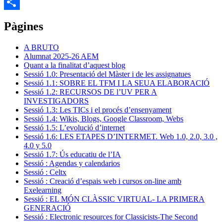
Email
Comparteix
Pàgines
A BRUTO
Alumnat 2025-26 AEM
Quant a la finalitat d’aquest blog
Sessió 1.0: Presentació del Màster i de les assignatues
Sessió 1.1: SOBRE EL TFM I LA SEUA ELABORACIÓ
Sessió 1.2: RECURSOS DE l’UV PER A
INVESTIGADORS
Sessió 1.3: Les TICs i el procés d’ensenyament
Sessió 1.4: Wikis, Blogs, Google Classroom, Webs
Sessió 1.5: L’evolució d’internet
Sessió 1.6: LES ETAPES D’INTERMET. Web 1.0, 2.0, 3.0 ,
4.0 y 5.0
Sessió 1.7: Ús educatiu de l’IA
Sessió : Agendas y calendarios
Sessió : Celtx
Sessió : Creació d’espais web i cursos on-line amb
Exelearning
Sessió : EL MÓN CLÀSSIC VIRTUAL- LA PRIMERA
GENERACIÓ
Sessió : Electronic resources for Classicists-The Second