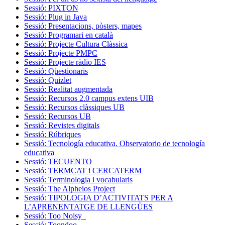
Sessió: PIXTON
Sessió: Plug in Java
Sessió: Presentacions, pòsters, mapes
Sessió: Programari en català
Sessió: Projecte Cultura Clàssica
Sessió: Projecte PMPC
Sessió: Projecte ràdio IES
Sessió: Qüestionaris
Sessió: Quizlet
Sessió: Realitat augmentada
Sessió: Recursos 2.0 campus extens UIB
Sessió: Recursos clàssiques UB
Sessió: Recursos UB
Sessió: Revistes digitals
Sessió: Rúbriques
Sessió: Tecnología educativa. Observatorio de tecnología
educativa
Sessió: TECUENTO
Sessió: TERMCAT i CERCATERM
Sessió: Terminologia i vocabularis
Sessió: The Alpheios Project
Sessió: TIPOLOGIA D’ACTIVITATS PER A
L’APRENENTATGE DE LLENGÜES
Sessió: Too Noisy
Sessió: Toondoo