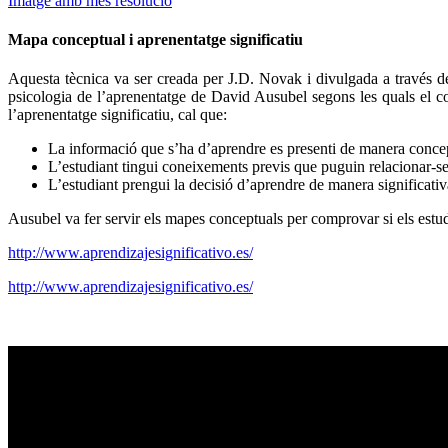
Imatge amb més resolució
Mapa conceptual i aprenentatge significatiu
Aquesta tècnica va ser creada per J.D. Novak i divulgada a través 
psicologia de l’aprenentatge de David Ausubel segons les quals el con
l’aprenentatge significatiu, cal que:
La informació que s’ha d’aprendre es presenti de manera concep
L’estudiant tingui coneixements previs que puguin relacionar-s
L’estudiant prengui la decisió d’aprendre de manera significativ
Ausubel va fer servir els mapes conceptuals per comprovar si els estud
http://www.aprendizajesignificativo.es/
http://www.aprendizajesignificativo.es/