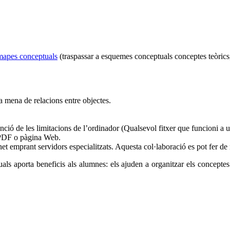
mapes conceptuals
(traspassar a esquemes conceptuals conceptes teòrics,
a mena de relacions entre objectes.
unció de les limitacions de l’ordinador (Qualsevol fitxer que funcioni a
, PDF o pàgina Web.
ternet emprant servidors especialitzats. Aquesta col·laboració es pot fer 
 aporta beneficis als alumnes: els ajuden a organitzar els conceptes a