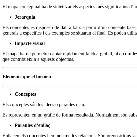
El mapa conceptual ha de sintetitzar els aspectes més significatius d’un 
Jerarquia
Els conceptes es disposen de dalt a baix a partir d’un concepte base,
generals a específics i els exemples se situaran al final. Es poden utili
Impacte visual
El mapa ha de permetre captar ràpidament la idea global, així com les r
que contribueixin a aquests objectius.
Elements que el formen
Conceptes
Els conceptes són les idees o paraules clau.
Es representen en un gràfic de forma ressaltada. Normalment són subs
Paraules d’enllaç
Enllacen els conceptes i en mostren les relacions. Són preposicions, a