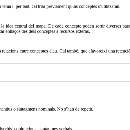
tema i, per tant, cal triar prèviament quins conceptes s’utilitzaran.
 la idea central del mapa. De cada concepte poden sortir diverses para
tzar enllaços des dels conceptes a recursos externs.
elacions entre conceptes clau. Cal també, que afavoreixi una retenció a 
tantius o sintagmens nominals. No s’han de repetir.
dverbis, conjuncions i sintagmes verbals.