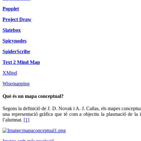
Popplet
Project Draw
Slatebox
Spicynodes
SpiderScribe
Text 2 Mind Map
XMind
Wisemapping
Què és un mapa conceptual?
Segons la definició de J. D. Novak i A. J. Cañas, els mapes conceptual
una representació gràfica que té com a objectiu la plasmació de la 
l’alumnat.
[1]