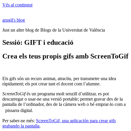
Vés al contingut
arugil's blog
Just un altre blog de Blogs de la Universitat de València
Sessió: GIFT i educació
Crea els teus propis gifs amb ScreenToGif
Els gifs són un recurs animat, atractiu, per transmetre una idea
ràpidament; els pot crear tant el docent com l’alumne.
ScrennToGif
és un programa molt senzill d’utilitzar, es pot
descarregar o usar-ne una versió portable; permet gravar des de la
pantalla de l’ordinador, des de la càmera web o bé emprar-lo com a
pissarra digital.
Per saber-ne més:
ScreenToGif, una aplicación para crear gifs
grabando la pantalla
.