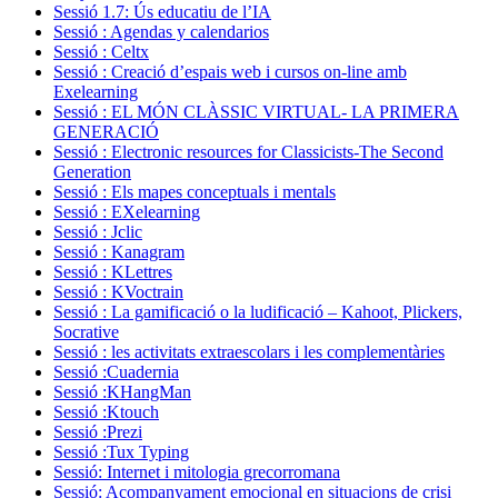
Sessió 1.7: Ús educatiu de l’IA
Sessió : Agendas y calendarios
Sessió : Celtx
Sessió : Creació d’espais web i cursos on-line amb
Exelearning
Sessió : EL MÓN CLÀSSIC VIRTUAL- LA PRIMERA
GENERACIÓ
Sessió : Electronic resources for Classicists-The Second
Generation
Sessió : Els mapes conceptuals i mentals
Sessió : EXelearning
Sessió : Jclic
Sessió : Kanagram
Sessió : KLettres
Sessió : KVoctrain
Sessió : La gamificació o la ludificació – Kahoot, Plickers,
Socrative
Sessió : les activitats extraescolars i les complementàries
Sessió :Cuadernia
Sessió :KHangMan
Sessió :Ktouch
Sessió :Prezi
Sessió :Tux Typing
Sessió: Internet i mitologia grecorromana
Sessió: Acompanyament emocional en situacions de crisi