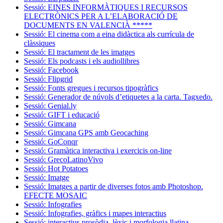
Sessió: EINES INFORMÀTIQUES I RECURSOS
ELECTRÒNICS PER A L’ELABORACIÓ DE
DOCUMENTS EN VALENCIÀ *****
Sessió: El cinema com a eina didàctica als currícula de
clàssiques
Sessió: El tractament de les imatges
Sessió: Els podcasts i els audiollibres
Sessió: Facebook
Sessió: Flipgrid
Sessió: Fonts gregues i recursos tipogràfics
Sessió: Generador de núvols d’etiquetes a la carta. Tagxedo.
Sessió: Genial.ly
Sessió: GIFT i educació
Sessió: Gimcana
Sessió: Gimcana GPS amb Geocaching
Sessió: GoConqr
Sessió: Gramàtica interactiva i exercicis on-line
Sessió: GrecoLatinoVivo
Sessió: Hot Potatoes
Sessió: Imatge
Sessió: Imatges a partir de diverses fotos amb Photoshop.
EFECTE MOSAIC
Sessió: Infografies
Sessió: Infografies, gràfics i mapes interactius
Sessió: interactius prosòdia, lèxic i morfologia llatina