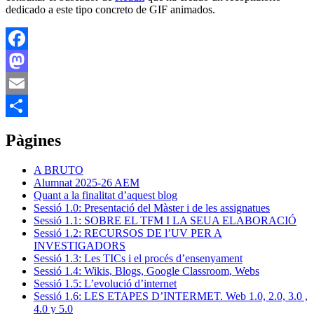
dedicado a este tipo concreto de GIF animados.
Facebook
Mastodon
Email
Comparteix
Pàgines
A BRUTO
Alumnat 2025-26 AEM
Quant a la finalitat d’aquest blog
Sessió 1.0: Presentació del Màster i de les assignatues
Sessió 1.1: SOBRE EL TFM I LA SEUA ELABORACIÓ
Sessió 1.2: RECURSOS DE l’UV PER A
INVESTIGADORS
Sessió 1.3: Les TICs i el procés d’ensenyament
Sessió 1.4: Wikis, Blogs, Google Classroom, Webs
Sessió 1.5: L’evolució d’internet
Sessió 1.6: LES ETAPES D’INTERMET. Web 1.0, 2.0, 3.0 ,
4.0 y 5.0