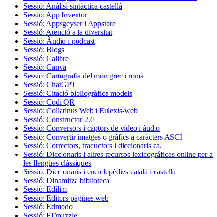
Sessió: Anàlisi sintàctica castellà
Sessió: App Inventor
Sessió: Appsgeyser i Appstore
Sessió: Atenció a la diversitat
Sessió: Àudio i podcast
Sessió: Blogs
Sessió: Calibre
Sessió: Canva
Sessió: Cartografia del món grec i romà
Sessió: ChatGPT
Sessió: Citació bibliogràfica models
Sessió: Codi QR
Sessió: Collatinus Web i Eulexis-web
Sessió: Constructor 2.0
Sessió: Conversors i captors de vídeo i àudio
Sessió: Convertir imatges o gràfics a caràcters ASCI
Sessió: Correctors, traductors i diccionaris ca.
Sessió: Diccionaris i altres recursos lexicográficos online per a
les llengües clàssiques
Sessió: Diccionaris i enciclopèdies català i castellà
Sessió: Dinamitza biblioteca
Sessió: Edilim
Sessió: Editors pàgines web
Sessió: Edmodo
Sessió: EDpuzzle