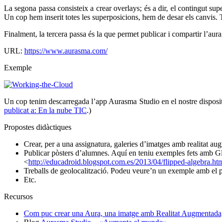
La segona passa consisteix a crear overlays; és a dir, el contingut s
Un cop hem inserit totes les superposicions, hem de desar els canvis. 
Finalment, la tercera passa és la que permet publicar i compartir l’aura
URL:
https://www.aurasma.com/
Exemple
Un cop tenim descarregada l’app Aurasma Studio en el nostre disposit
publicat a: En la nube TIC
.)
Propostes didàctiques
Crear, per a una assignatura, galeries d’imatges amb realitat au
Publicar pòsters d’alumnes. Aquí en teniu exemples fets amb Gl
<
http://educadroid.blogspot.com.es/2013/04/flipped-algebra.ht
Treballs de geolocalització. Podeu veure’n un exemple amb el 
Etc.
Recursos
Com puc crear una Aura, una imatge amb Realitat Augmentada,