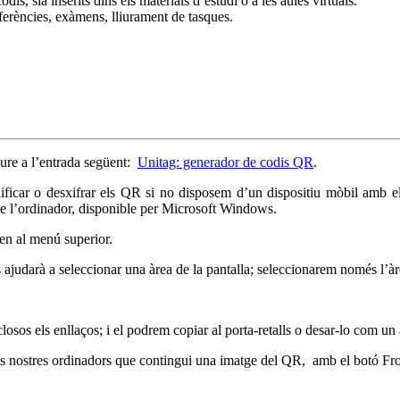
dis, sia inserits dins els materials d’estudi o a les aules virtuals.
ferències, exàmens, lliurament de tasques.
eure a l’entrada següent:
Unitag: generador de codis QR
.
dificar o desxifrar els QR si no disposem d’un dispositiu mòbil amb e
de l’ordinador, disponible per Microsoft Windows.
een al menú superior.
ns ajudarà a seleccionar una àrea de la pantalla; seleccionarem només l’
closos els enllaços; i el podrem copiar al porta-retalls o desar-lo com un 
ls nostres ordinadors que contingui una imatge del QR, amb el botó Fro