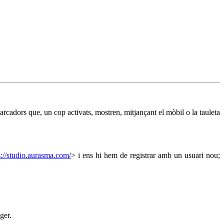
cadors que, un cop activats, mostren, mitjançant el mòbil o la tauleta
s://studio.aurasma.com/
> i ens hi hem de registrar amb un usuari nou;
ger.