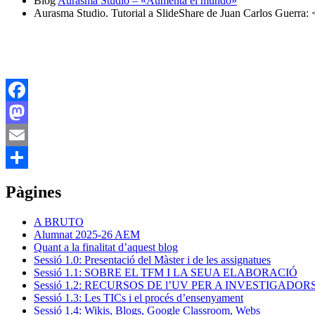
Blog
Aurasma Studio – «Aumenta el mundo»
Aurasma Studio. Tutorial a SlideShare de Juan Carlos Guerra: 
Facebook
Mastodon
Email
Comparteix
Pàgines
A BRUTO
Alumnat 2025-26 AEM
Quant a la finalitat d’aquest blog
Sessió 1.0: Presentació del Màster i de les assignatues
Sessió 1.1: SOBRE EL TFM I LA SEUA ELABORACIÓ
Sessió 1.2: RECURSOS DE l’UV PER A INVESTIGADOR
Sessió 1.3: Les TICs i el procés d’ensenyament
Sessió 1.4: Wikis, Blogs, Google Classroom, Webs