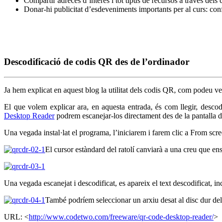
Compartir adreces d’interès i tot tipus de recursos a través dels co
Donar-hi publicitat d’esdeveniments importants per al curs: con
Descodificació de codis QR des de l’ordinador
Ja hem explicat en aquest blog la utilitat dels codis QR, com podeu v
El que volem explicar ara, en aquesta entrada, és com llegir, desco
Desktop Reader
podrem escanejar-los directament des de la pantalla 
Una vegada instal·lat el programa, l’iniciarem i farem clic a From scr
El cursor estàndard del ratolí canviarà a una creu que e
Una vegada escanejat i descodificat, es apareix el text descodificat, in
També podríem seleccionar un arxiu desat al disc dur de
URL: <
http://www.codetwo.com/freeware/qr-code-desktop-reader/
>