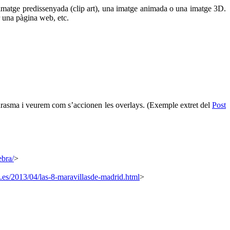
a imatge predissenyada (clip art), una imatge animada o una imatge 3D.
r una pàgina web, etc.
Aurasma i veurem com s’accionen les overlays. (Exemple extret del
Post
ebra/
>
.es/2013/04/las-8-maravillasde-madrid.html
>