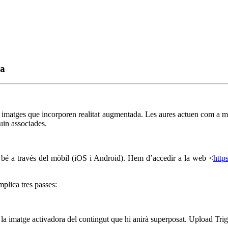
da
 imatges que incorporen realitat augmentada. Les aures actuen com a mar
guin associades.
o bé a través del mòbil (iOS i Android). Hem d’accedir a la web <
http
plica tres passes:
, la imatge activadora del contingut que hi anirà superposat. Upload Trig