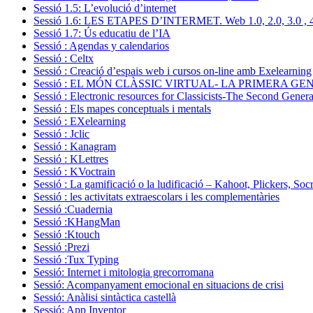
Sessió 1.5: L’evolució d’internet
Sessió 1.6: LES ETAPES D’INTERMET. Web 1.0, 2.0, 3.0 , 4
Sessió 1.7: Ús educatiu de l’IA
Sessió : Agendas y calendarios
Sessió : Celtx
Sessió : Creació d’espais web i cursos on-line amb Exelearning
Sessió : EL MÓN CLÀSSIC VIRTUAL- LA PRIMERA G
Sessió : Electronic resources for Classicists-The Second Genera
Sessió : Els mapes conceptuals i mentals
Sessió : EXelearning
Sessió : Jclic
Sessió : Kanagram
Sessió : KLettres
Sessió : KVoctrain
Sessió : La gamificació o la ludificació – Kahoot, Plickers, Soc
Sessió : les activitats extraescolars i les complementàries
Sessió :Cuadernia
Sessió :KHangMan
Sessió :Ktouch
Sessió :Prezi
Sessió :Tux Typing
Sessió: Internet i mitologia grecorromana
Sessió: Acompanyament emocional en situacions de crisi
Sessió: Anàlisi sintàctica castellà
Sessió: App Inventor