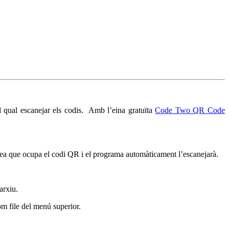
l qual escanejar els codis. Amb l’eina gratuïta
Code Two QR Code
àrea que ocupa el codi QR i el programa automàticament l’escanejarà.
arxiu.
m file del menú superior.