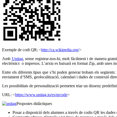
Exemple de codi QR; <
http://ca.wikipedia.org/
>
Amb
Unitag
, sense registrar-nos-hi, molt fàcilment i de manera gra
electrònics o impresos. L’arxiu es baixarà en format Zip, amb unes ins
Entre els diferents tipus que s’hi poden generar trobam els següents: 
enviament d’SMS, geolocalització, calendari i dades de connexió direct
Les possibilitats de personalització permeten triar un disseny predefinit
URL: <
https://www.unitag.io/es/qrcode
>
Propostes didàctiques
Posar a disposició dels alumnes a través de codis QR les dades de