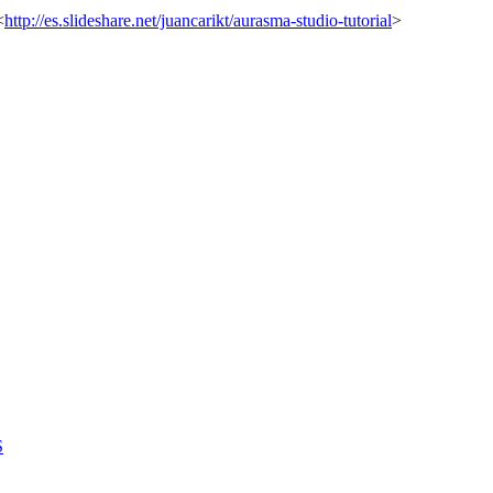
<
http://es.slideshare.net
/juancarikt/aurasma-studio-tutorial
>
S