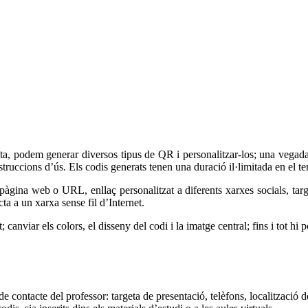
tuïta, podem generar diversos tipus de QR i personalitzar-los; una vega
truccions d’ús. Els codis generats tenen una duració il·limitada en el t
pàgina web o URL, enllaç personalitzat a diferents xarxes socials, targe
a a un xarxa sense fil d’Internet.
; canviar els colors, el disseny del codi i la imatge central; fins i tot hi
 contacte del professor: targeta de presentació, telèfons, localització d