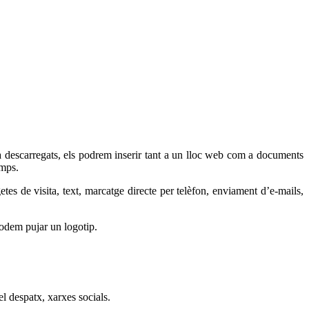
da descarregats, els podrem inserir tant a un lloc web com a documents
emps.
tes de visita, text, marcatge directe per telèfon, enviament d’e-mails,
 podem pujar un logotip.
el despatx, xarxes socials.