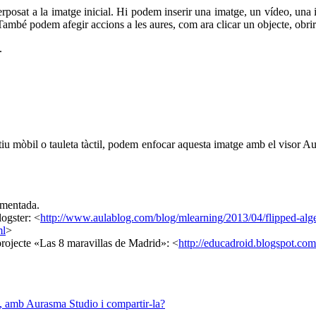
uperposat a la imatge inicial. Hi podem inserir una imatge, un vídeo, un
També podem afegir accions a les aures, com ara clicar un objecte, obri
.
iu mòbil o tauleta tàctil, podem enfocar aquesta imatge amb el visor 
gmentada.
ogster: <
http://www.aulablog.com/blog/mlearning/2013/04/flipped-alg
ml
>
projecte «Las 8 maravillas de Madrid»: <
http://educadroid.blogspot.com
 amb Aurasma Studio i compartir-la?