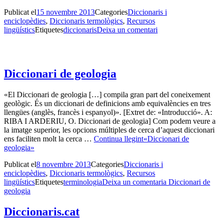
Publicat el
15 novembre 2013
Categories
Diccionaris i
enciclopèdies
,
Diccionaris termològics
,
Recursos
lingüístics
Etiquetes
diccionaris
Deixa un comentari
Diccionari de geologia
«El Diccionari de geologia […] compila gran part del coneixement
geològic. És un diccionari de definicions amb equivalències en tres
llengües (anglès, francès i espanyol)». [Extret de: «Introducció». A:
RIBA I ARDERIU, O. Diccionari de geologia] Com podem veure a
la imatge superior, les opcions múltiples de cerca d’aquest diccionari
ens faciliten molt la cerca …
Continua llegint
«Diccionari de
geologia»
Publicat el
8 novembre 2013
Categories
Diccionaris i
enciclopèdies
,
Diccionaris termològics
,
Recursos
lingüístics
Etiquetes
terminologia
Deixa un comentari
a Diccionari de
geologia
Diccionaris.cat