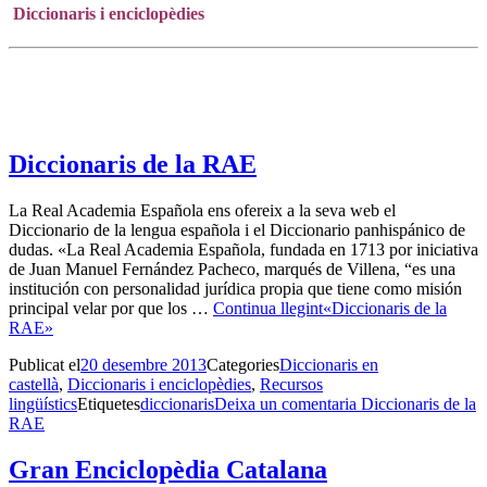
Diccionaris i enciclopèdies
Diccionaris de la RAE
La Real Academia Española ens ofereix a la seva web el
Diccionario de la lengua española i el Diccionario panhispánico de
dudas. «La Real Academia Española, fundada en 1713 por iniciativa
de Juan Manuel Fernández Pacheco, marqués de Villena, “es una
institución con personalidad jurídica propia que tiene como misión
principal velar por que los …
Continua llegint
«Diccionaris de la
RAE»
Publicat el
20 desembre 2013
Categories
Diccionaris en
castellà
,
Diccionaris i enciclopèdies
,
Recursos
lingüístics
Etiquetes
diccionaris
Deixa un comentari
a Diccionaris de la
RAE
Gran Enciclopèdia Catalana