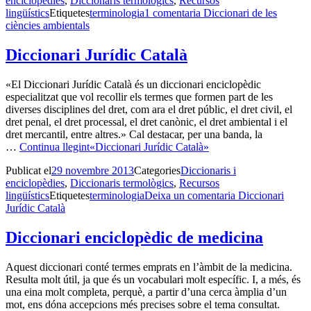
enciclopèdies
,
Diccionaris termològics
,
Recursos
lingüístics
Etiquetes
terminologia
1 comentari
a Diccionari de les
ciències ambientals
Diccionari Jurídic Català
«El Diccionari Jurídic Català és un diccionari enciclopèdic
especialitzat que vol recollir els termes que formen part de les
diverses disciplines del dret, com ara el dret públic, el dret civil, el
dret penal, el dret processal, el dret canònic, el dret ambiental i el
dret mercantil, entre altres.» Cal destacar, per una banda, la
…
Continua llegint
«Diccionari Jurídic Català»
Publicat el
29 novembre 2013
Categories
Diccionaris i
enciclopèdies
,
Diccionaris termològics
,
Recursos
lingüístics
Etiquetes
terminologia
Deixa un comentari
a Diccionari
Jurídic Català
Diccionari enciclopèdic de medicina
Aquest diccionari conté termes emprats en l’àmbit de la medicina.
Resulta molt útil, ja que és un vocabulari molt específic. I, a més, és
una eina molt completa, perquè, a partir d’una cerca àmplia d’un
mot, ens dóna accepcions més precises sobre el tema consultat.