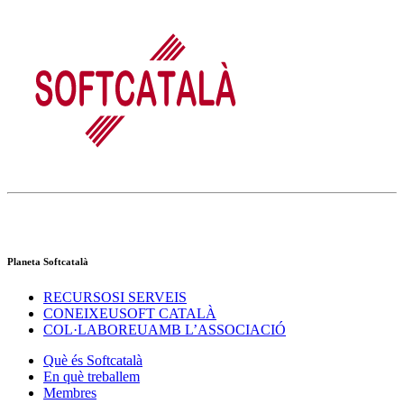
Planeta Softcatalà
RECURSOS
I SERVEIS
CONEIXEU
SOFT CATALÀ
COL·LABOREU
AMB L’ASSOCIACIÓ
Què és Softcatalà
En què treballem
Membres