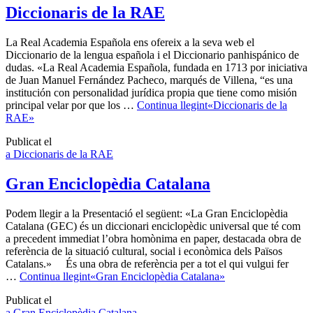
Diccionaris de la RAE
La Real Academia Española ens ofereix a la seva web el
Diccionario de la lengua española i el Diccionario panhispánico de
dudas. «La Real Academia Española, fundada en 1713 por iniciativa
de Juan Manuel Fernández Pacheco, marqués de Villena, “es una
institución con personalidad jurídica propia que tiene como misión
principal velar por que los …
Continua llegint
«Diccionaris de la
RAE»
Publicat el
a Diccionaris de la RAE
Gran Enciclopèdia Catalana
Podem llegir a la Presentació el següent: «La Gran Enciclopèdia
Catalana (GEC) és un diccionari enciclopèdic universal que té com
a precedent immediat l’obra homònima en paper, destacada obra de
referència de la situació cultural, social i econòmica dels Països
Catalans.» És una obra de referència per a tot el qui vulgui fer
…
Continua llegint
«Gran Enciclopèdia Catalana»
Publicat el
a Gran Enciclopèdia Catalana