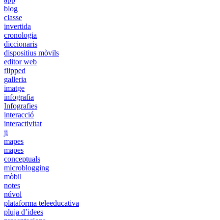
blog
classe
invertida
cronologia
diccionaris
dispositius mòvils
editor web
flipped
galleria
imatge
infografia
Infografies
interacció
interactivitat
ji
mapes
mapes
conceptuals
microblogging
mòbil
notes
núvol
plataforma teleeducativa
pluja d’idees