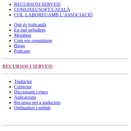
RECURSOS
I SERVEIS
CONEIXEU
SOFT CATALÀ
COL·LABOREU
AMB L’ASSOCIACIÓ
Què és Softcatalà
En què treballem
Membres
Com ens organitzem
Blogs
Podcasts
RECURSOS
I SERVEIS
Traductor
Corrector
Diccionaris i eines
Aplicacions
Recursos per a traductors
Ordinadors i mòbils