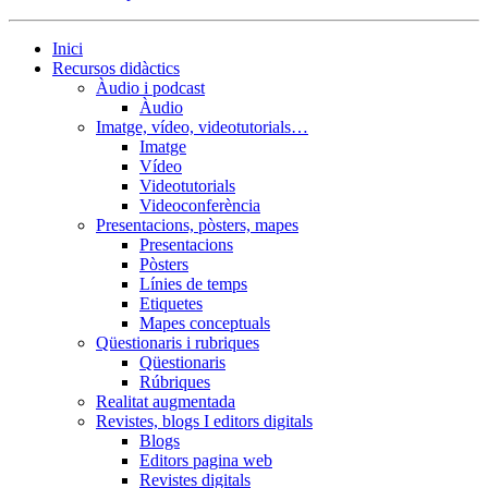
Inici
Recursos didàctics
Àudio i podcast
Àudio
Imatge, vídeo, videotutorials…
Imatge
Vídeo
Videotutorials
Videoconferència
Presentacions, pòsters, mapes
Presentacions
Pòsters
Línies de temps
Etiquetes
Mapes conceptuals
Qüestionaris i rubriques
Qüestionaris
Rúbriques
Realitat augmentada
Revistes, blogs I editors digitals
Blogs
Editors pagina web
Revistes digitals