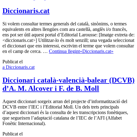
Diccionaris.cat
Si volem consultar termes generals del català, sinònims, o termes
equivalents en altres llengües com ara castellà, anglès i/o francès,
ens pot ser útil aquest portal d’Editorial Larousse: [Imatge extreta de:
<diccionaris.cat>] Utilitzar-lo és molt senzill; una vegada seleccionat
el diccionari que ens interessi, escrivim el terme que volem consultar
en el camp de cerca. …
Continua llegint
«Diccionaris.cat»
Publicat el
a Diccionaris.cat
Diccionari català-valencià-balear (DCVB)
d’A. M. Alcover i F. de B. Moll
Aquest diccionari sorgeix arran del projecte d’informatització del
DCVB entre l’IEC i l’Editorial Moll. Un dels trets principals
d’aquest diccionari és la consulta de les transcripcions fonètiques,
que segueixen l’adaptació catalana de l’IEC de l’AFI (Alfabet
Fonètic Internacional).
Publicat el