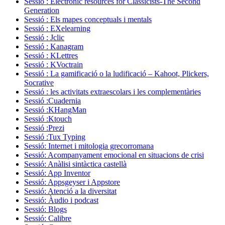
Sessió : Electronic resources for Classicists-The Second
Generation
Sessió : Els mapes conceptuals i mentals
Sessió : EXelearning
Sessió : Jclic
Sessió : Kanagram
Sessió : KLettres
Sessió : KVoctrain
Sessió : La gamificació o la ludificació – Kahoot, Plickers,
Socrative
Sessió : les activitats extraescolars i les complementàries
Sessió :Cuadernia
Sessió :KHangMan
Sessió :Ktouch
Sessió :Prezi
Sessió :Tux Typing
Sessió: Internet i mitologia grecorromana
Sessió: Acompanyament emocional en situacions de crisi
Sessió: Anàlisi sintàctica castellà
Sessió: App Inventor
Sessió: Appsgeyser i Appstore
Sessió: Atenció a la diversitat
Sessió: Àudio i podcast
Sessió: Blogs
Sessió: Calibre