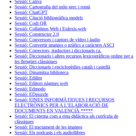
Sessió: Canva
Sessió: Cartografia del món grec i romà
Sessió: ChatGPT
Sessió: Citació bibliogràfica models
Sessió: Codi QR
Sessió: Collatinus Web i Eulexis-web
Sessió: Constructor 2.0
Sessió: Conversors i captors de vídeo i àudio
Sessió: Convertir imatges o gràfics a caràcters ASCI
Sessió: Correctors, traductors i diccionaris ca.
Sessió: Diccionaris i altres recursos lexicográficos online per a
les llengües clàssiques
Sessió: Diccionaris i enciclopèdies català i castellà
Sessió: Dinamitza biblioteca
Sessió: Edilim
Sessió: Editors pàgines web
Sessió: Edmodo
Sessió: EDpuzzle
Sessió: EINES INFORMÀTIQUES I RECURSOS
ELECTRÒNICS PER A L’ELABORACIÓ DE
DOCUMENTS EN VALENCIÀ *****
Sessió: El cinema com a eina didàctica als currícula de
clàssiques
Sessió: El tractament de les imatges
Sessió: Els podcasts i els audiollibres