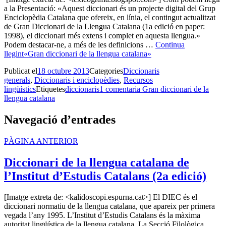
a la Presentació: «Aquest diccionari és un projecte digital del Grup
Enciclopèdia Catalana que ofereix, en línia, el contingut actualitzat
de Gran Diccionari de la Llengua Catalana (1a edició en paper:
1998), el diccionari més extens i complet en aquesta llengua.»
Podem destacar-ne, a més de les definicions …
Continua
llegint
«Gran diccionari de la llengua catalana»
Publicat el
18 octubre 2013
Categories
Diccionaris
generals
,
Diccionaris i enciclopèdies
,
Recursos
lingüístics
Etiquetes
diccionaris
1 comentari
a Gran diccionari de la
llengua catalana
Navegació d’entrades
PÀGINA ANTERIOR
Diccionari de la llengua catalana de
l’Institut d’Estudis Catalans (2a edició)
[Imatge extreta de: <kalidoscopi.espurna.cat>] El DIEC és el
diccionari normatiu de la llengua catalana, que apareix per primera
vegada l’any 1995. L’Institut d’Estudis Catalans és la màxima
autoritat lingüística de la llengua catalana. La Secció Filològica