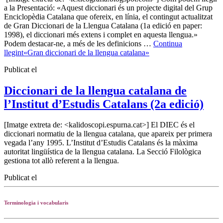
a la Presentació: «Aquest diccionari és un projecte digital del Grup
Enciclopèdia Catalana que ofereix, en línia, el contingut actualitzat
de Gran Diccionari de la Llengua Catalana (1a edició en paper:
1998), el diccionari més extens i complet en aquesta llengua.»
Podem destacar-ne, a més de les definicions …
Continua
llegint
«Gran diccionari de la llengua catalana»
Publicat el
Diccionari de la llengua catalana de
l’Institut d’Estudis Catalans (2a edició)
[Imatge extreta de: <kalidoscopi.espurna.cat>] El DIEC és el
diccionari normatiu de la llengua catalana, que apareix per primera
vegada l’any 1995. L’Institut d’Estudis Catalans és la màxima
autoritat lingüística de la llengua catalana. La Secció Filològica
gestiona tot allò referent a la llengua.
Publicat el
Terminologia i vocabularis