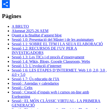
Email
Comparteix
Pàgines
A BRUTO
Alumnat 2025-26 AEM
Quant a la finalitat d’aquest blog
Sessió 1.0: Presentació del Màster i de les assignatues
Sessió 1.1: SOBRE EL TFM I LA SEUA ELABORACIÓ
Sessió 1.2: RECURSOS DE l’UV PER A
INVESTIGADORS
Sessió 1.3: Les TICs i el procés d’ensenyament
Sessió 1.4: Wikis, Blogs, Google Classroom, Webs
Sessió 1.5: L’evolució d’internet
Sessió 1.6: LES ETAPES D’INTERMET. Web 1.0, 2.0, 3.0 ,
4.0 y 5.0
Sessió 1.7: Ús educatiu de l’IA
Sessió : Agendas y calendarios
Sessió : Celtx
Sessió : Creació d’espais web i cursos on-line amb
Exelearning
Sessió : EL MÓN CLÀSSIC VIRTUAL- LA PRIMERA
GENERACIÓ