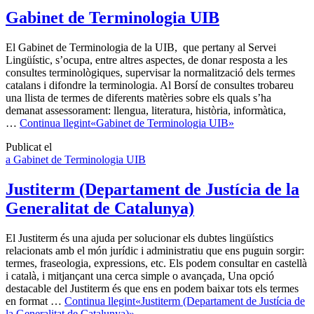
Gabinet de Terminologia UIB
El Gabinet de Terminologia de la UIB, que pertany al Servei
Lingüístic, s’ocupa, entre altres aspectes, de donar resposta a les
consultes terminològiques, supervisar la normalització dels termes
catalans i difondre la terminologia. Al Borsí de consultes trobareu
una llista de termes de diferents matèries sobre els quals s’ha
demanat assessorament: llengua, literatura, història, informàtica,
…
Continua llegint
«Gabinet de Terminologia UIB»
Publicat el
a Gabinet de Terminologia UIB
Justiterm (Departament de Justícia de la
Generalitat de Catalunya)
El Justiterm és una ajuda per solucionar els dubtes lingüístics
relacionats amb el món jurídic i administratiu que ens puguin sorgir:
termes, fraseologia, expressions, etc. Els podem consultar en castellà
i català, i mitjançant una cerca simple o avançada, Una opció
destacable del Justiterm és que ens en podem baixar tots els termes
en format …
Continua llegint
«Justiterm (Departament de Justícia de
la Generalitat de Catalunya)»