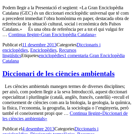
Podem llegir a la Presentació el següent: «La Gran Enciclopèdia
Catalana (GEC) és un diccionari enciclopèdic universal que té com
a precedent immediat l’obra homònima en paper, destacada obra de
referència de la situació cultural, social i econòmica dels Països
Catalans.» És una obra de referència per a tot el qui vulgui fer
…
Continua llegint
«Gran Enciclopèdia Catalana»
Publicat el
11 desembre 2013
Categories
Diccionaris i
enciclopèdies
,
Enciclopèdies
,
Recursos
lingüístics
Etiquetes
enciclopèdies
1 comentari
a Gran Enciclopèdia
Catalana
Diccionari de les ciències ambientals
Les ciències ambientals manegen termes de diverses disciplines;
per això, com podem llegir a la seva Introducció, aquest diccionari
especialitzat i plurilingüe (català, anglès, francès, castellà) «recull el
coneixement de ciències com ara la biologia, la geologia, la química,
la física, l’economia, la geografia, la sociologia o l’enginyeria, però
també el coneixement propi que …
Continua llegint
«Diccionari de
les ciències ambientals»
Publicat el
4 desembre 2013
Categories
Diccionaris i