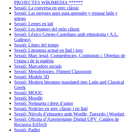
PROJECTES WIKIMEDIA ******
Sessió: La conversa en grec clàssic
Sessió: Las mejores apps para aprender y repasar latín y
griego
Sessió: Lemes en latí
Sessió: Les imatges del món clàssic
Sessió: Léxico Griego-Castellano amb etimologia ( A.L.
Gallego)
Sessió: Línies del temps
Sessió: Literatura actual en llatí i grec
Sessió: Marc legal, Competències, Continguts i Objetius de
l’etapa i de la matèria
Sessió: Marcadors socials
Sessió: Metodologies- Flipped Classroom
Sessió: Models 3D
Sessió: Modern literature translated into Latin and Classical
Greek
Sessió: MOOC
Sessió: Moodle
Sessió: Netiqueta i drets d’autor
Sessió: Notícies en grec clàssic i en llatí
Sessió: Núvols d’etiquetes amb Wordle, Tagxedo i Wordart
Sessió: Oficina d’Aprenentatge Digital UPV_Catàleg de
Recursos EdTech
Sessió: Padlet