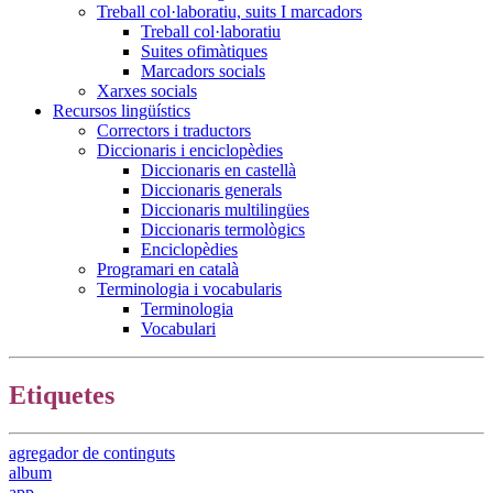
Treball col·laboratiu, suits I marcadors
Treball col·laboratiu
Suites ofimàtiques
Marcadors socials
Xarxes socials
Recursos lingüístics
Correctors i traductors
Diccionaris i enciclopèdies
Diccionaris en castellà
Diccionaris generals
Diccionaris multilingües
Diccionaris termològics
Enciclopèdies
Programari en català
Terminologia i vocabularis
Terminologia
Vocabulari
Etiquetes
agregador de continguts
album
app