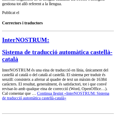
gestiona tot allò referent a la llengua.
Publicat el
Correctors i traductors
I
nterNOSTRUM:
Sistema de tra
ducció automàtica castellà-
català
InterNOSTRUM és una eina de traducció en línia, únicament del
castellà al català o del català al castellà. El sistema per traduir és
senzill: consisteix a aferrar al quadre de text un màxim de 16384
caràcters. El resultat, generalment, és satisfactori, tot i que convé
revisar-lo amb qualque eina de correcció (Word, OpenOffice…).
Cal comentar que …
Continua llegint «InterNOSTRUM: Sistema
de traducció automàtica castellà-català»