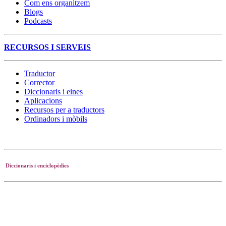
Com ens organitzem
Blogs
Podcasts
RECURSOS
I SERVEIS
Traductor
Corrector
Diccionaris i eines
Aplicacions
Recursos per a traductors
Ordinadors i mòbils
Diccionaris i enciclopèdies