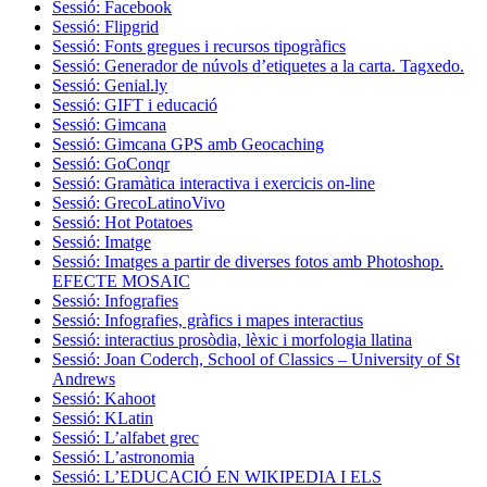
Sessió: Facebook
Sessió: Flipgrid
Sessió: Fonts gregues i recursos tipogràfics
Sessió: Generador de núvols d’etiquetes a la carta. Tagxedo.
Sessió: Genial.ly
Sessió: GIFT i educació
Sessió: Gimcana
Sessió: Gimcana GPS amb Geocaching
Sessió: GoConqr
Sessió: Gramàtica interactiva i exercicis on-line
Sessió: GrecoLatinoVivo
Sessió: Hot Potatoes
Sessió: Imatge
Sessió: Imatges a partir de diverses fotos amb Photoshop.
EFECTE MOSAIC
Sessió: Infografies
Sessió: Infografies, gràfics i mapes interactius
Sessió: interactius prosòdia, lèxic i morfologia llatina
Sessió: Joan Coderch, School of Classics – University of St
Andrews
Sessió: Kahoot
Sessió: KLatin
Sessió: L’alfabet grec
Sessió: L’astronomia
Sessió: L’EDUCACIÓ EN WIKIPEDIA I ELS