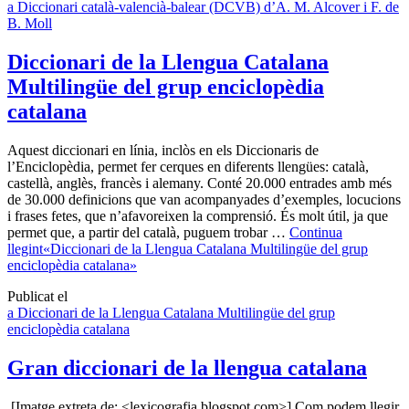
a Diccionari català-valencià-balear (DCVB) d’A. M. Alcover i F. de
B. Moll
Diccionari de la Llengua Catalana
Multilingüe del grup enciclopèdia
catalana
Aquest diccionari en línia, inclòs en els Diccionaris de
l’Enciclopèdia, permet fer cerques en diferents llengües: català,
castellà, anglès, francès i alemany. Conté 20.000 entrades amb més
de 30.000 definicions que van acompanyades d’exemples, locucions
i frases fetes, que n’afavoreixen la comprensió. És molt útil, ja que
permet que, a partir del català, puguem trobar …
Continua
llegint
«Diccionari de la Llengua Catalana Multilingüe del grup
enciclopèdia catalana»
Publicat el
a Diccionari de la Llengua Catalana Multilingüe del grup
enciclopèdia catalana
Gran diccionari de la llengua catalana
[Imatge extreta de: <lexicografia.blogspot.com>] Com podem llegir