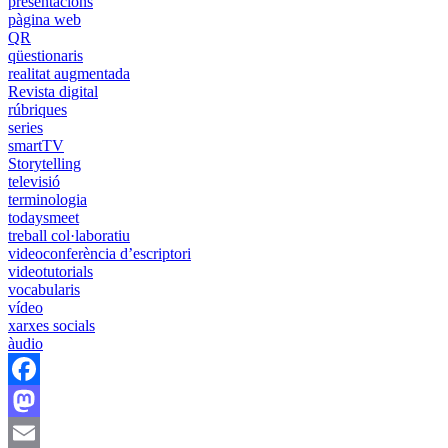
presentacions
pàgina web
QR
qüestionaris
realitat augmentada
Revista digital
rúbriques
series
smartTV
Storytelling
televisió
terminologia
todaysmeet
treball col·laboratiu
videoconferència d’escriptori
videotutorials
vocabularis
vídeo
xarxes socials
àudio
Facebook
Mastodon