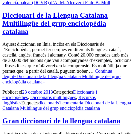
valencià-balear (DCVB) d’A. M. Alcover i F. de B. Moll
Diccionari de la Llengua Catalana
Multilingüe del grup enciclopèdia
catalana
Aquest diccionari en línia, inclòs en els Diccionaris de
l’Enciclopèdia, permet fer cerques en diferents llengües: català,
castellà, anglès, francès i alemany. Conté 20.000 entrades amb més
de 30.000 definicions que van acompanyades d’exemples, locucions
i frases fetes, que n’afavoreixen la comprensió. És molt útil, ja que
permet que, a partir del català, puguem trobar …
Continua
llegint
«Diccionari de la Llengua Catalana Multilingüe del grup
enciclopèdia catalana»
Publicat el
23 octubre 2013
Categories
Diccionaris i
enciclopèdies
,
Diccionaris multilingües
,
Recursos
lingüístics
Etiquetes
diccionaris
1 comentari
a Diccionari de la Llengua
Catalana Multilingüe del grup enciclopèdia catalana
Gran diccionari de la llengua catalana
[Imatge extreta de: <lexicografia.blogspot.com>] Com podem llegir