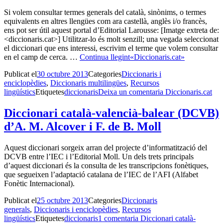
Si volem consultar termes generals del català, sinònims, o termes
equivalents en altres llengües com ara castellà, anglès i/o francès,
ens pot ser útil aquest portal d’Editorial Larousse: [Imatge extreta de:
<diccionaris.cat>] Utilitzar-lo és molt senzill; una vegada seleccionat
el diccionari que ens interessi, escrivim el terme que volem consultar
en el camp de cerca. …
Continua llegint
«Diccionaris.cat»
Publicat el
30 octubre 2013
Categories
Diccionaris i
enciclopèdies
,
Diccionaris multilingües
,
Recursos
lingüístics
Etiquetes
diccionaris
Deixa un comentari
a Diccionaris.cat
Diccionari català-valencià-balear (DCVB)
d’A. M. Alcover i F. de B. Moll
Aquest diccionari sorgeix arran del projecte d’informatització del
DCVB entre l’IEC i l’Editorial Moll. Un dels trets principals
d’aquest diccionari és la consulta de les transcripcions fonètiques,
que segueixen l’adaptació catalana de l’IEC de l’AFI (Alfabet
Fonètic Internacional).
Publicat el
25 octubre 2013
Categories
Diccionaris
generals
,
Diccionaris i enciclopèdies
,
Recursos
lingüístics
Etiquetes
diccionaris
1 comentari
a Diccionari català-