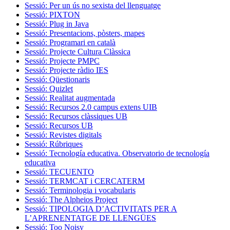
Sessió: Per un ús no sexista del llenguatge
Sessió: PIXTON
Sessió: Plug in Java
Sessió: Presentacions, pòsters, mapes
Sessió: Programari en català
Sessió: Projecte Cultura Clàssica
Sessió: Projecte PMPC
Sessió: Projecte ràdio IES
Sessió: Qüestionaris
Sessió: Quizlet
Sessió: Realitat augmentada
Sessió: Recursos 2.0 campus extens UIB
Sessió: Recursos clàssiques UB
Sessió: Recursos UB
Sessió: Revistes digitals
Sessió: Rúbriques
Sessió: Tecnología educativa. Observatorio de tecnología
educativa
Sessió: TECUENTO
Sessió: TERMCAT i CERCATERM
Sessió: Terminologia i vocabularis
Sessió: The Alpheios Project
Sessió: TIPOLOGIA D’ACTIVITATS PER A
L’APRENENTATGE DE LLENGÜES
Sessió: Too Noisy