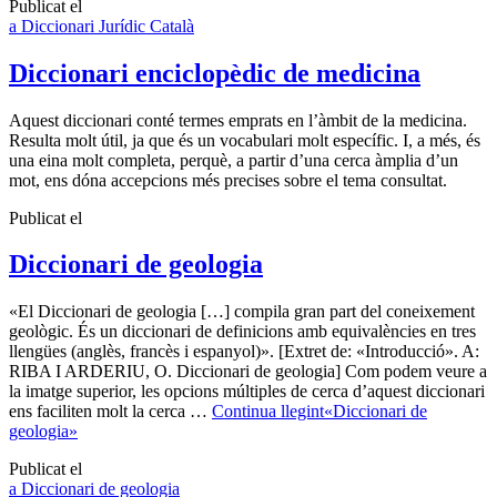
Publicat el
a Diccionari Jurídic Català
Diccionari enciclopèdic de medicina
Aquest diccionari conté termes emprats en l’àmbit de la medicina.
Resulta molt útil, ja que és un vocabulari molt específic. I, a més, és
una eina molt completa, perquè, a partir d’una cerca àmplia d’un
mot, ens dóna accepcions més precises sobre el tema consultat.
Publicat el
Diccionari de geologia
«El Diccionari de geologia […] compila gran part del coneixement
geològic. És un diccionari de definicions amb equivalències en tres
llengües (anglès, francès i espanyol)». [Extret de: «Introducció». A:
RIBA I ARDERIU, O. Diccionari de geologia] Com podem veure a
la imatge superior, les opcions múltiples de cerca d’aquest diccionari
ens faciliten molt la cerca …
Continua llegint
«Diccionari de
geologia»
Publicat el
a Diccionari de geologia