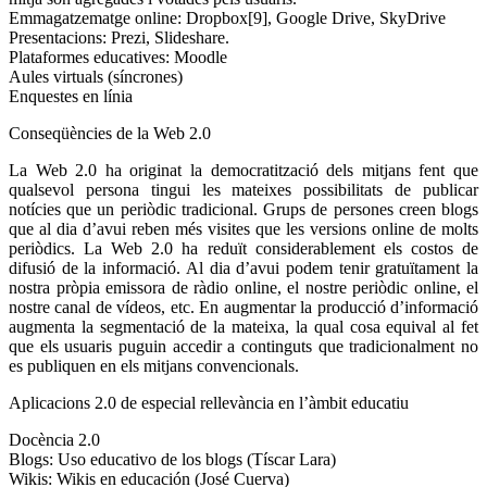
Emmagatzematge online: Dropbox[9], Google Drive, SkyDrive
Presentacions: Prezi, Slideshare.
Plataformes educatives: Moodle
Aules virtuals (síncrones)
Enquestes en línia
Conseqüències de la Web 2.0
La Web 2.0 ha originat la democratització dels mitjans fent que
qualsevol persona tingui les mateixes possibilitats de publicar
notícies que un periòdic tradicional. Grups de persones creen blogs
que al dia d’avui reben més visites que les versions online de molts
periòdics. La Web 2.0 ha reduït considerablement els costos de
difusió de la informació. Al dia d’avui podem tenir gratuïtament la
nostra pròpia emissora de ràdio online, el nostre periòdic online, el
nostre canal de vídeos, etc. En augmentar la producció d’informació
augmenta la segmentació de la mateixa, la qual cosa equival al fet
que els usuaris puguin accedir a continguts que tradicionalment no
es publiquen en els mitjans convencionals.
Aplicacions 2.0 de especial rellevància en l’àmbit educatiu
Docència 2.0
Blogs: Uso educativo de los blogs (Tíscar Lara)
Wikis: Wikis en educación (José Cuerva)