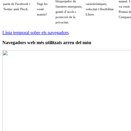
bloquejador de
assassí.
partit de Facebook i
Vegi-ho
característiques,
finestres emergents,
va venir
Twitter amb Flock.
vostè
velocitat i flexibilitat.
gestió d’accés i
Premis d
mateix!
Lliure.
protecció de la
Comparar 
privacitat.
Línia temporal sobre els navegadors
Navegadors web més utilitzats arreu del món