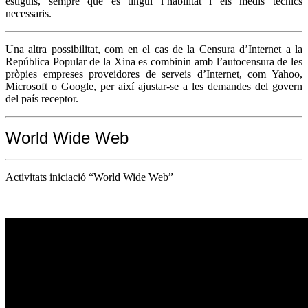
estiguis, sempre que es tingui l’habilitat i els medis tècnics
necessaris.
Una altra possibilitat, com en el cas de la Censura d’Internet a la
República Popular de la Xina es combinin amb l’autocensura de les
pròpies empreses proveidores de serveis d’Internet, com Yahoo,
Microsoft o Google, per així ajustar-se a les demandes del govern
del país receptor.
World Wide Web
Activitats iniciació “World Wide Web”