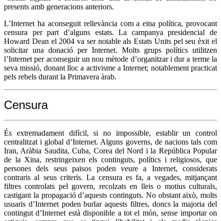
presents amb generacions anteriors.
L’Internet ha aconseguit rellevància com a eina política, provocant
censura per part d’alguns estats. La campanya presidencial de
Howard Dean el 2004 va ser notable als Estats Units pel seu èxit el
solicitar una donació per Internet. Molts grups polítics utilitzen
l’Internet per aconseguir un nou mètode d’organitzar i dur a terme la
seva missió, donant lloc a activisme a Internet; notablement practicat
pels rebels durant la Primavera àrab.
Censura
És extremadament difícil, si no impossible, establir un control
centralitzat i global d’Internet. Alguns governs, de nacions tals com
Iran, Aràbia Saudita, Cuba, Corea del Nord i la República Popular
de la Xina, restringeixen els continguts, polítics i religiosos, que
persones dels seus països poden veure a Internet, considerats
contraris al seus criteris. La censura es fa, a vegades, mitjançant
filtres controlats pel govern, recolzats en lleis o motius culturals,
castigant la propagació d’aquests continguts. No obstant això, molts
usuaris d’Internet poden burlar aquests filtres, doncs la majoria del
contingut d’Internet està disponible a tot el món, sense importar on