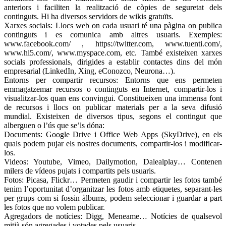
anteriors i faciliten la realització de còpies de seguretat dels
continguts. Hi ha diversos servidors de wikis gratuïts.
Xarxes socials: Llocs web on cada usuari té una pàgina on publica
continguts i es comunica amb altres usuaris. Exemples:
www.facebook.com/ , https://twitter.com, www.tuenti.com/,
www.hi5.com/, www.myspace.com, etc. També existeixen xarxes
socials professionals, dirigides a establir contactes dins del món
empresarial (LinkedIn, Xing, eConozco, Neurona…).
Entorns per compartir recursos: Entorns que ens permeten
emmagatzemar recursos o continguts en Internet, compartir-los i
visualitzar-los quan ens convingui. Constitueixen una immensa font
de recursos i llocs on publicar materials per a la seva difusió
mundial. Existeixen de diversos tipus, segons el contingut que
alberguen o l’ús que se’ls dóna:
Documents: Google Drive i Office Web Apps (SkyDrive), en els
quals podem pujar els nostres documents, compartir-los i modificar-
los.
Videos: Youtube, Vimeo, Dailymotion, Dalealplay… Contenen
milers de vídeos pujats i compartits pels usuaris.
Fotos: Picasa, Flickr… Permeten gaudir i compartir les fotos també
tenim l’oportunitat d’organitzar les fotos amb etiquetes, separant-les
per grups com si fossin àlbums, podem seleccionar i guardar a part
les fotos que no volem publicar.
Agregadors de notícies: Digg, Meneame… Notícies de qualsevol
mitjà són agregades i votades pels usuaris.