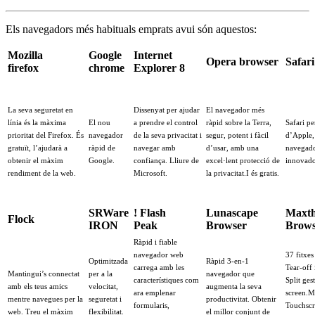
Els navegadors més habituals emprats avui són aquestos:
Mozilla
Google
Internet
Opera browser
Safari
firefox
chrome
Explorer 8
La seva seguretat en
Dissenyat per ajudar
El navegador més
línia és la màxima
El nou
a prendre el control
ràpid sobre la Terra,
Safari p
prioritat del Firefox. És
navegador
de la seva privacitat i
segur, potent i fàcil
d’Apple,
gratuït, l’ajudarà a
ràpid de
navegar amb
d’usar, amb una
navegad
obtenir el màxim
Google.
confiança. Lliure de
excel·lent protecció de
innovado
rendiment de la web.
Microsoft.
la privacitat.I és gratis.
SRWare
! Flash
Lunascape
Maxt
Flock
IRON
Peak
Browser
Brows
Ràpid i fiable
navegador web
37 fitxes
Optimitzada
Ràpid 3-en-1
carrega amb les
Tear-off 
Mantingui’s connectat
per a la
navegador que
característiques com
Split ges
amb els teus amics
velocitat,
augmenta la seva
ara emplenar
screen.M
mentre navegues per la
seguretat i
productivitat. Obtenir
formularis,
Touchsc
web. Treu el màxim
flexibilitat.
el millor conjunt de