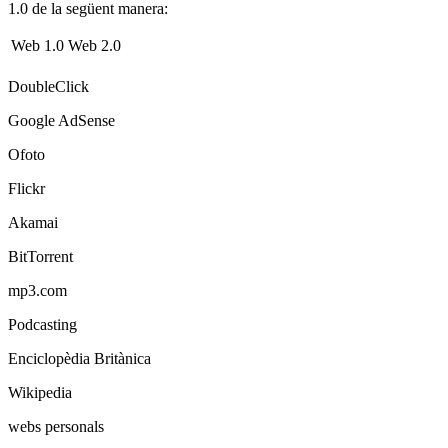
1.0 de la següent manera:
Web 1.0
Web 2.0
DoubleClick
Google AdSense
Ofoto
Flickr
Akamai
BitTorrent
mp3.com
Podcasting
Enciclopèdia Britànica
Wikipedia
webs personals