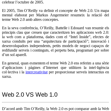
celebrar l’octubre de 2005.
El 2005, Tim O’Reilly va definir el concepte de Web 2.0. Un mapa
mental elaborat per Markus Angermeier resumeix la relació del
terme Web 2.0 amb altres conceptes.
En la seva conferència, O’Reilly, Battelle i Edouard van resumir els
principis clau que creuen que caracteritzen les aplicacions web 2.0:
la web com a plataforma, dades com el “Intel Inside”, efectes de
xarxa conduïts per una “arquitectura de participació”; innovació i
desenvolupadors independents, petits models de negoci capaços de
redifundir serveis i continguts, el perpetu beta, programari per sobre
d’un sol aparell.
En general, quan esmentem el terme Web 2.0 ens referim a una sèrie
d’aplicacions i pàgines d’Internet que utilitzen la intel·ligència
col·lectiva i la
intercreativitat
per proporcionar serveis interactius en
xarxa.
Web 2.0 VS Web 1.0
D’acord amb Tim O’Reilly, la Web 2.0 es pot comparar amb la Web