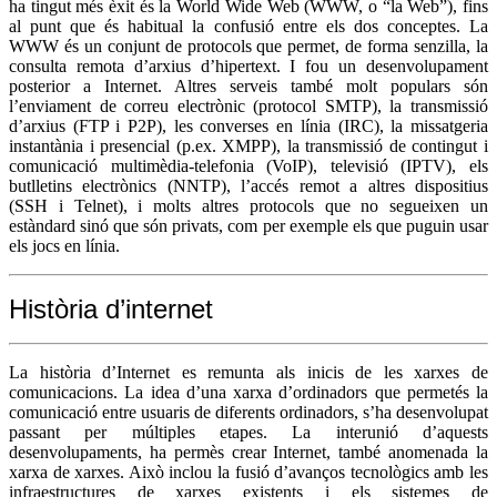
ha tingut més èxit és la World Wide Web (WWW, o “la Web”), fins
al punt que és habitual la confusió entre els dos conceptes. La
WWW és un conjunt de protocols que permet, de forma senzilla, la
consulta remota d’arxius d’hipertext. I fou un desenvolupament
posterior a Internet. Altres serveis també molt populars són
l’enviament de correu electrònic (protocol SMTP), la transmissió
d’arxius (FTP i P2P), les converses en línia (IRC), la missatgeria
instantània i presencial (p.ex. XMPP), la transmissió de contingut i
comunicació multimèdia-telefonia (VoIP), televisió (IPTV), els
butlletins electrònics (NNTP), l’accés remot a altres dispositius
(SSH i Telnet), i molts altres protocols que no segueixen un
estàndard sinó que són privats, com per exemple els que puguin usar
els jocs en línia.
Història d’internet
La història d’Internet es remunta als inicis de les xarxes de
comunicacions. La idea d’una xarxa d’ordinadors que permetés la
comunicació entre usuaris de diferents ordinadors, s’ha desenvolupat
passant per múltiples etapes. La interunió d’aquests
desenvolupaments, ha permès crear Internet, també anomenada la
xarxa de xarxes. Això inclou la fusió d’avanços tecnològics amb les
infraestructures de xarxes existents i els sistemes de