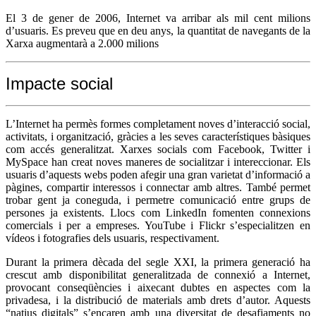
El 3 de gener de 2006, Internet va arribar als mil cent milions
d’usuaris. Es preveu que en deu anys, la quantitat de navegants de la
Xarxa augmentarà a 2.000 milions
Impacte social
L’Internet ha permès formes completament noves d’interacció social,
activitats, i organització, gràcies a les seves característiques bàsiques
com accés generalitzat. Xarxes socials com Facebook, Twitter i
MySpace han creat noves maneres de socialitzar i intereccionar. Els
usuaris d’aquests webs poden afegir una gran varietat d’informació a
pàgines, compartir interessos i connectar amb altres. També permet
trobar gent ja coneguda, i permetre comunicació entre grups de
persones ja existents. Llocs com LinkedIn fomenten connexions
comercials i per a empreses. YouTube i Flickr s’especialitzen en
vídeos i fotografies dels usuaris, respectivament.
Durant la primera dècada del segle XXI, la primera generació ha
crescut amb disponibilitat generalitzada de connexió a Internet,
provocant conseqüències i aixecant dubtes en aspectes com la
privadesa, i la distribució de materials amb drets d’autor. Aquests
“natius digitals” s’encaren amb una diversitat de desafiaments no