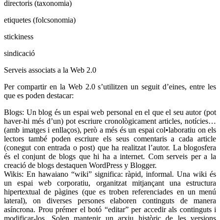
directoris (taxonomia)
etiquetes (folcsonomia)
stickiness
sindicació
Serveis associats a la Web 2.0
Per compartir en la Web 2.0 s’utilitzen un seguit d’eines, entre les
que es poden destacar:
Blogs: Un blog és un espai web personal en el que el seu autor (pot
haver-hi més d’un) pot escriure cronològicament articles, notícies…
(amb imatges i enllaços), però a més és un espai col•laboratiu on els
lectors també poden escriure els seus comentaris a cada article
(conegut con entrada o post) que ha realitzat l’autor. La blogosfera
és el conjunt de blogs que hi ha a internet. Com serveis per a la
creació de blogs destaquen WordPress y Blogger.
Wikis: En hawaiano “wiki” significa: ràpid, informal. Una wiki és
un espai web corporatiu, organitzat mitjançant una estructura
hipertextual de pàgines (que es troben referenciades en un menú
lateral), on diverses persones elaboren continguts de manera
asíncrona. Prou prémer el botó “editar” per accedir als continguts i
modificar-los. Solen mantenir un arxiu històric de les versions