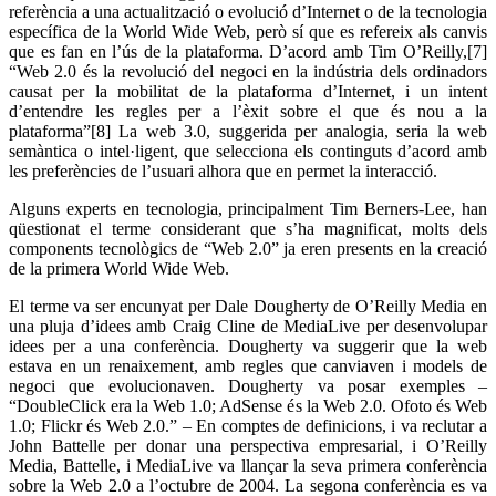
referència a una actualització o evolució d’Internet o de la tecnologia
específica de la World Wide Web, però sí que es refereix als canvis
que es fan en l’ús de la plataforma. D’acord amb Tim O’Reilly,[7]
“Web 2.0 és la revolució del negoci en la indústria dels ordinadors
causat per la mobilitat de la plataforma d’Internet, i un intent
d’entendre les regles per a l’èxit sobre el que és nou a la
plataforma”[8] La web 3.0, suggerida per analogia, seria la web
semàntica o intel·ligent, que selecciona els continguts d’acord amb
les preferències de l’usuari alhora que en permet la interacció.
Alguns experts en tecnologia, principalment Tim Berners-Lee, han
qüestionat el terme considerant que s’ha magnificat, molts dels
components tecnològics de “Web 2.0” ja eren presents en la creació
de la primera World Wide Web.
El terme va ser encunyat per Dale Dougherty de O’Reilly Media en
una pluja d’idees amb Craig Cline de MediaLive per desenvolupar
idees per a una conferència. Dougherty va suggerir que la web
estava en un renaixement, amb regles que canviaven i models de
negoci que evolucionaven. Dougherty va posar exemples –
“DoubleClick era la Web 1.0; AdSense és la Web 2.0. Ofoto és Web
1.0; Flickr és Web 2.0.” – En comptes de definicions, i va reclutar a
John Battelle per donar una perspectiva empresarial, i O’Reilly
Media, Battelle, i MediaLive va llançar la seva primera conferència
sobre la Web 2.0 a l’octubre de 2004. La segona conferència es va