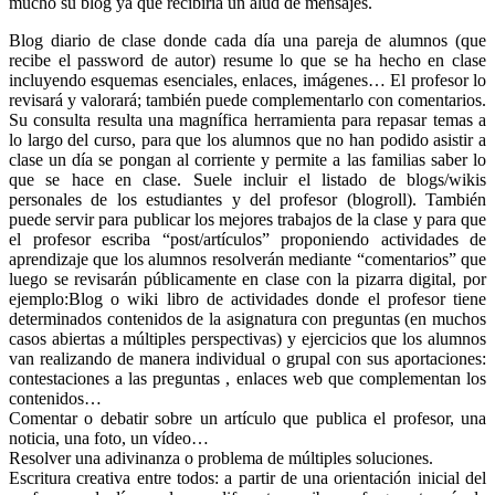
mucho su blog ya que recibiría un alud de mensajes.
Blog diario de clase donde cada día una pareja de alumnos (que
recibe el password de autor) resume lo que se ha hecho en clase
incluyendo esquemas esenciales, enlaces, imágenes… El profesor lo
revisará y valorará; también puede complementarlo con comentarios.
Su consulta resulta una magnífica herramienta para repasar temas a
lo largo del curso, para que los alumnos que no han podido asistir a
clase un día se pongan al corriente y permite a las familias saber lo
que se hace en clase. Suele incluir el listado de blogs/wikis
personales de los estudiantes y del profesor (blogroll). También
puede servir para publicar los mejores trabajos de la clase y para que
el profesor escriba “post/artículos” proponiendo actividades de
aprendizaje que los alumnos resolverán mediante “comentarios” que
luego se revisarán públicamente en clase con la pizarra digital, por
ejemplo:Blog o wiki libro de actividades donde el profesor tiene
determinados contenidos de la asignatura con preguntas (en muchos
casos abiertas a múltiples perspectivas) y ejercicios que los alumnos
van realizando de manera individual o grupal con sus aportaciones:
contestaciones a las preguntas , enlaces web que complementan los
contenidos…
Comentar o debatir sobre un artículo que publica el profesor, una
noticia, una foto, un vídeo…
Resolver una adivinanza o problema de múltiples soluciones.
Escritura creativa entre todos: a partir de una orientación inicial del