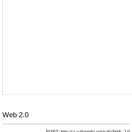
Web 2.0
FONT: http://ca.wikipedia.org/wiki/Web_2.0