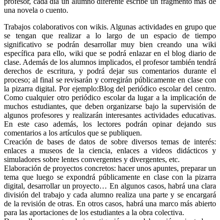
profesor, cada día un alumno diferente escribe un fragmento más de
una novela o cuento.
Trabajos colaborativos con wikis. Algunas actividades en grupo que
se tengan que realizar a lo largo de un espacio de tiempo
significativo se podrán desarrollar muy bien creando una wiki
específica para ello, wiki que se podrá enlazar en el blog diario de
clase. Además de los alumnos implicados, el profesor también tendrá
derechos de escritura, y podrá dejar sus comentarios durante el
proceso; al final se revisarán y corregirán públicamente en clase con
la pizarra digital. Por ejemplo:Blog del periódico escolar del centro.
Como cualquier otro periódico escolar da lugar a la implicación de
muchos estudiantes, que deben organizarse bajo la supervisión de
algunos profesores y realizarán interesantes actividades educativas.
En este caso además, los lectores podrán opinar dejando sus
comentarios a los artículos que se publiquen.
Creación de bases de datos de sobre diversos temas de interés:
enlaces a museos de la ciencia, enlaces a videos didácticos y
simuladores sobre lentes convergentes y divergentes, etc.
Elaboración de proyectos concretos: hacer unos apuntes, preparar un
tema que luego se expondrá públicamente en clase con la pizarra
digital, desarrollar un proyecto… En algunos casos, habrá una clara
división del trabajo y cada alumno realiza una parte y se encargará
de la revisión de otras. En otros casos, habrá una marco más abierto
para las aportaciones de los estudiantes a la obra colectiva.