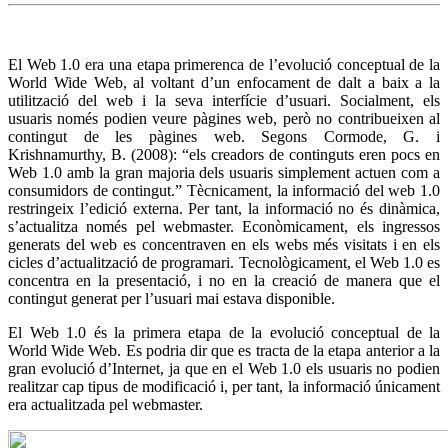
El Web 1.0 era una etapa primerenca de l’evolució conceptual de la
World Wide Web, al voltant d’un enfocament de dalt a baix a la
utilització del web i la seva interfície d’usuari. Socialment, els
usuaris només podien veure pàgines web, però no contribueixen al
contingut de les pàgines web. Segons Cormode, G. i
Krishnamurthy, B. (2008): “els creadors de continguts eren pocs en
Web 1.0 amb la gran majoria dels usuaris simplement actuen com a
consumidors de contingut.” Tècnicament, la informació del web 1.0
restringeix l’edició externa. Per tant, la informació no és dinàmica,
s’actualitza només pel webmaster. Econòmicament, els ingressos
generats del web es concentraven en els webs més visitats i en els
cicles d’actualització de programari. Tecnològicament, el Web 1.0 es
concentra en la presentació, i no en la creació de manera que el
contingut generat per l’usuari mai estava disponible.
El Web 1.0 és la primera etapa de la evolució conceptual de la
World Wide Web. Es podria dir que es tracta de la etapa anterior a la
gran evolució d’Internet, ja que en el Web 1.0 els usuaris no podien
realitzar cap tipus de modificació i, per tant, la informació únicament
era actualitzada pel webmaster.