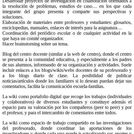
Desarrollar proyectos de investigación en colaboración orientados a
la resolución de problemas, estudios de caso… en los que cada
integrante del grupo presenta y comparte sus perspectivas y
soluciones.
Elaboración de materiales entre profesores y estudiantes: glosarios,
enciclopedias, manuales, enlaces de interés para la asignatura…
Coordinación del periódico escolar o de cualquier actividad en la
que haya un comité organizador.
Hacer brainstorning sobre un tema.
Blog del centro docente (similar a la web de centro), donde el centro
se presenta a la comunidad educativa, y especialmente a los padres
de sus alumnos, informando de su organización y actividades. Suele
incluir enlaces a los blogs/wikis/webs docentes de su profesorado y
a los blogs diario de clase. La posibilidad de publicar
noticias/artículos donde los familiares si lo desean puedan dejar sus
comentarios, facilita la comunicación escuela-familias.
La wiki como portafolio digital que recoge los trabajos (individuales
y colaborativos) de diversos estudiantes y constituye además el
espacio para su valoración por los compañeros (peer to peer) y por
el profesor, y para el intercambio de comentarios entre todos.
La wiki como espacio de trabajo compartido en las investigaciones
del profesorado, donde coordinar las aportaciones de los
investigadores y donde cada uno puede ir actualizando sus aportes y