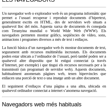
Un navegador web o explorador web és un programa informàtic que
permet a l’usuari recuperar i reproduir documents d’hipertext,
generalment escrits en HTML, des de servidors web situats a
qualsevol lloc del món. Aquesta xarxa de documents és coneguda
com Teranyina mundial o World Wide Web (WWW). Els
navegadors permeten mostrar gràfics, seqüències de vídeo, sons,
animacions i programes diversos a més de text i enllaços.
La funció bàsica d’un navegador web és mostrar documents de text,
segurament amb recursos multimèdia incrustats. Els documents
poden estar ubicats a l’ordinador de l’usuari, però també poden ser a
qualsevol altre dispositiu que hi estigui connectat (a través
d’Internet, per exemple) i que tingui els recursos necessaris per a la
transmissió (un programari de servidor web). Aquests documents,
habitualment anomenats pàgines web, tenen hipervincles que
enllacen una porció de text o una imatge amb un altre document.
El seguiment d’enllaços d’una pàgina a una altra, ubicada en
qualsevol ordinador connectat a internet s’anomena navegació.
Navegadors web més habituals