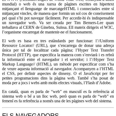
mundial) o web és una xarxa de pàgines escrites en hipertext
mitjançant el llenguatge de marcatgeHTML i connectades entre sí
mitjançant vincles, de manera que formin un sol cos de coneixement
pel qual s’hi pot navegar fàcilment. Per accedir-hi és indispensable
un navegador web. Va ser creada per Tim Berners-Lee quan
treballava al CERN de Ginebra, Suïssa. Ell mateix dirigeix el W3C,
l’organisme encarregat de mantenir-ne el funcionament.
El web es basa en tres estàndards per funcionar: l’//Uniform
Resource Locator// (URL), que s’encarrega de donar una adreça
única per tal de localitzar cada pàgina; l’Hyper Text Transfer
Protocol (HTTP), que especifica la manera com s’enviarà i es rebrà
la informació entre el navegador i el servidor; i l’//Hyper Text
Markup Language// (HTML), un mètode per especificar com s’ha
de veure aquesta informació al navegador. Acompanyen a l’HTML
el CSS, per definir aspectes de disseny. O el JavaScript per fer
petites programacions dins la pàgina web. També s’ha posat de
moda per a jocs i webs amb molts efectes visuals, l’Flash d’Adobe.
En català, quan es parla de “web” en masculí es fa referència al
sistema web o bé a un lloc web, però quan es parla de “web” en
femení es fa referència a només una de les pàgines web del sistema.
ELS NAVEGADORS