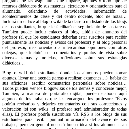
programa de las asignaturas que imparte, apuntes y todo tipo de
recursos didácticos de sus materias, ejercicios y orientaciones para el
alumnado, calendario de actividades, información de
acontecimientos de clase y del centro docente, bloc de notas…
Incluirá un enlace al blog o wiki de la clase o un listado de los blogs
de los estudiantes, lo que le facilitará el seguimiento de sus tareas.
También puede incluir enlaces al blog tablón de anuncios del
profesor (al que los estudiantes deberían estar suscritos para recibir
puntualmente las noticias y avisos del profesor) y al blog personal
del profesor, más orientado a intercambiar opiniones con otros
colegas, que incluirá sus comentarios y puntos de vista sobre
diversos temas y noticias, reflexiones sobre sus estrategias
didácticas…
Blog o wiki del estudiante, donde los alumnos pueden tomar
apuntes, llevar una agenda (tareas a realizar, exámenes…), hablar de
sus aficiones, escribir comentarios personales sobre noticias…
Todos pueden ver los blogs/wikis de los demás y conocerse mejor.
También, a manera de portafolio digital, pueden elaborar aquí
algunos de los trabajos que les encarguen los profesores.¨Éstos
podrán revisarlos y dejarles comentarios con sus correcciones y
valoración (si son wikis, el profesor será administrador de todas
ellas). El profesor podría suscribirse vía RSS a los blogs de sus
estudiantes para recibir puntual información del avance de sus
trabajos, pero en general no será buena idea si los alumnos usan