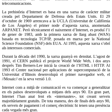
telecomunicacions.
La prehistòria d’Internet es basa en una xarxa de caràcter militar
creada pel Departament de Defensa dels Estats Units. El 29
d’octubre de 1969 arrencava a la UCLA (Universitat de Califòrnia
de Los Ángeles) el primer node d’aquesta xarxa, anomenada
ARPANET. Però tècnicament el naixement d’Internet, es produí l’1
de gener de 1983, amb la primera xarxa de llarg abast (WAN)
basada en tecnologia TCP/IP, posada en marxa per la National
Science Foundation (NSF) dels EUA. Al 1995, aquesta xarxa s’obrí
als interessos comercials.
Durant la dècada del 1990, la xarxa guanyà en densitat. L’agost de
1991, el CERN publicà el projecte World Wide Web, i dos anys
després Tim Berners-Lee inicià la creació de l’HTML i HTTP. Al
1993 el Centre nacional per aplicacions de supercomputació de la
Universitat d’Illinois desenvolupà el primer navegador web, el
//Mosaic// en la seva versió 1.0.
Internet com a mitjà de comunicació es va començar a generalitzar
en els països desenvolupats a mitjans dels anys 90. En gran part,
Internet l’han anat fent els «internautes», tot creant serveis
majoritàriament gratuïts. De tota manera, des de finals dels anys 90,
els serveis de pagament i el comerç electrònic hi tenen una presència
cada vegada més gran.