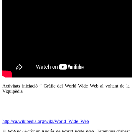
Activitats iniciació ” Gràfic del World Wide Web al voltant de la
Viquipèdia
http://ca.wikipedia.org/wiki/World_Wide_Web
El WWW (Acrònim Anglès de World Wide Web, Teranyina d’abast