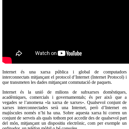
Internet és una xarxa pública i global de computadors
interconnectats mitjançant el protocol d’Internet (Internet Protocol) i
que transmeten les dades mitjançant commutació de paquets.
Internet és la unió de milions de subxarxes domèstiques,
acadèmiques, comercials i governamentals; és per això que a
vegades se l’anomena «la xarxa de xarxes». Qualsevol conjunt de
xarxes interconnectades serà una Internet, però d’Internet en
majúscules només n’hi ha una. Sobre aquesta xarxa hi corren un
conjunt de serveis als quals tothom pot accedir des de qualsevol part
del món, mitjançant un dispositiu electrònic, com per exemple un
ordinador, un telèfon mòbil o bé consoles.