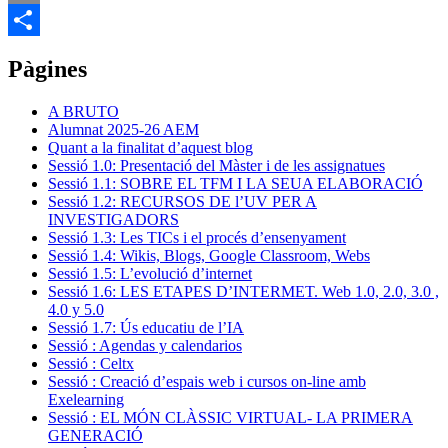
Email
Comparteix
Pàgines
A BRUTO
Alumnat 2025-26 AEM
Quant a la finalitat d’aquest blog
Sessió 1.0: Presentació del Màster i de les assignatues
Sessió 1.1: SOBRE EL TFM I LA SEUA ELABORACIÓ
Sessió 1.2: RECURSOS DE l’UV PER A
INVESTIGADORS
Sessió 1.3: Les TICs i el procés d’ensenyament
Sessió 1.4: Wikis, Blogs, Google Classroom, Webs
Sessió 1.5: L’evolució d’internet
Sessió 1.6: LES ETAPES D’INTERMET. Web 1.0, 2.0, 3.0 ,
4.0 y 5.0
Sessió 1.7: Ús educatiu de l’IA
Sessió : Agendas y calendarios
Sessió : Celtx
Sessió : Creació d’espais web i cursos on-line amb
Exelearning
Sessió : EL MÓN CLÀSSIC VIRTUAL- LA PRIMERA
GENERACIÓ