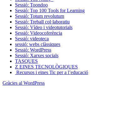
Sessió: Toondoo
Sessió: Top 100 Tools for Learning
Sessió: Totum revolutum
Sessió: Treball col·laboratiu
Sessió: Vídeo i videotutorials
Sessió: Videocoferència
Sessió: videoteca
sessió: webs clàssiques
Sessió: WordPress
Sessió: Xarxes socials
TASQUES
Z EINES TECNOLÒGIQUES
Recursos i eines Tic per a l’educació
Gràcies al WordPress