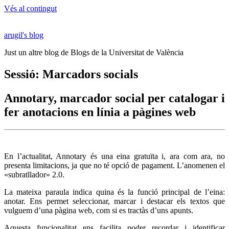
Vés al contingut
arugil's blog
Just un altre blog de Blogs de la Universitat de València
Sessió: Marcadors socials
Annotary, marcador social per catalogar i
fer anotacions en línia a pàgines web
En l’actualitat, Annotary és una eina gratuïta i, ara com ara, no
presenta limitacions, ja que no té opció de pagament. L’anomenen el
«subratllador» 2.0.
La mateixa paraula indica quina és la funció principal de l’eina:
anotar. Ens permet seleccionar, marcar i destacar els textos que
vulguem d’una pàgina web, com si es tractàs d’uns apunts.
Aquesta funcionalitat ens facilita poder recordar i identificar