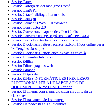
Sessió: Canva
Sessió: Cartografia del món grec i romà
Sessió: ChatGPT
Sessió: Citació bibliogràfica models
Sessió: Codi QR
Sessió: Collatinus Web i Eulexis-web
Sessió: Constructor 2.0
Sessió: Conversors i captors de vídeo i àudio
Sessió: Convertir imatges o gràfics a caràcters ASCI
Sessió: Correctors, traductors i diccionaris ca.
Sessió: Diccionaris i altres recursos lexicográficos online per a
les llengües clàssiques
Sessió: Diccionaris i enciclopèdies català i castellà
Sessió: Dinamitza biblioteca
Sessió: Edilim
Sessió: Editors pàgines web
Sessió: Edmodo
Sessió: EDpuzzle
Sessió: EINES INFORMÀTIQUES I RECURSOS
ELECTRÒNICS PER A L’ELABORACIÓ DE
DOCUMENTS EN VALENCIÀ *****
Sessió: El cinema com a eina didàctica als currícula de
clàssiques
Sessió: El tractament de les imatges
Sessió: Els podcasts i els audiollibres