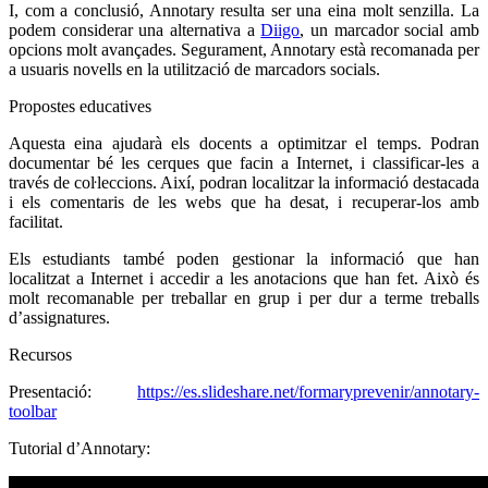
I, com a conclusió, Annotary resulta ser una eina molt senzilla. La
podem considerar una alternativa a
Diigo
, un marcador social amb
opcions molt avançades. Segurament, Annotary està recomanada per
a usuaris novells en la utilització de marcadors socials.
Propostes educatives
Aquesta eina ajudarà els docents a optimitzar el temps. Podran
documentar bé les cerques que facin a Internet, i classificar-les a
través de coŀleccions. Així, podran localitzar la informació destacada
i els comentaris de les webs que ha desat, i recuperar-los amb
facilitat.
Els estudiants també poden gestionar la informació que han
localitzat a Internet i accedir a les anotacions que han fet. Això és
molt recomanable per treballar en grup i per dur a terme treballs
d’assignatures.
Recursos
Presentació:
https://es.slideshare.net/formaryprevenir/annotary-
toolbar
Tutorial d’Annotary: