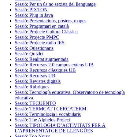
Sessió: Per un ús no sexista del llenguatge
Sessió: PIXTON
Sessió: Plug in Java
Sessió: Presentacions, pòsters, mapes
Sessió: Programari en català
Sessió: Projecte Cultura Clàssica
Sessió: Projecte PMPC
Sessió: Projecte ràdio IES
Sessió: Qüestionaris
Sessió: Quizlet
Sessió: Realitat augmentada
Sessió: Recursos 2.0 campus extens UIB
Sessió: Recursos clàssiques UB
Sessió: Recursos UB
Sessió: Revistes digitals
Sessió: Rúbriques
Sessió: Tecnología educativa. Observatorio de tecnología
educativa
Sessió: TECUENTO
Sessió: TERMCAT i CERCATERM
Sessió: Terminologia i vocabularis
Sessió: The Alpheios Project
Sessió: TIPOLOGIA D’ACTIVITATS PER A
L’APRENENTATGE DE LLENGÜES
Sessió: Too Noisy