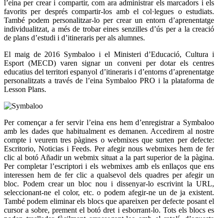
l’eina per crear i compartir, com ara administrar els marcadors i els
favorits per després compartir-los amb el col·legues o estudiats.
També podem personalitzar-lo per crear un entorn d’aprenentatge
individualitzat, a més de trobar eines senzilles d’ús per a la creació
de plans d’estudi i d’itineraris per als alumnes.
El maig de 2016 Symbaloo i el Ministeri d’Educació, Cultura i
Esport (MECD) varen signar un conveni per dotar els centres
educatius del territori espanyol d’itineraris i d’entorns d’aprenentatge
personalitzats a través de l’eina Symbaloo PRO i la plataforma de
Lesson Plans.
Per començar a fer servir l’eina ens hem d’enregistrar a Symbaloo
amb les dades que habitualment es demanen. Accedirem al nostre
compte i veurem tres pàgines o webmixes que surten per defecte:
Escritorio, Noticias i Feeds. Per afegir nous webmixes hem de fer
clic al botó Añadir un webmix situat a la part superior de la pàgina.
Per completar l’escriptori i els webmixes amb els enllaços que ens
interessen hem de fer clic a qualsevol dels quadres per afegir un
bloc. Podem crear un bloc nou i dissenyar-lo escrivint la URL,
seleccionant-ne el color, etc. o podem afegir-ne un de ja existent.
També podem eliminar els blocs que apareixen per defecte posant el
cursor a sobre, prement el botó dret i esborrant-lo. Tots els blocs es