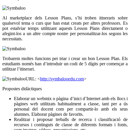
Al marketplace dels Lesson Plans, s’hi troben itineraris sobre
qualsevol tema o curs que han estat creats per altres professors. Es
pot estalviar temps utilitzant aquests Lesson Plans directament o
afegint-los a un altre compte nostre per personalitzar-los segons les
necessitats.
Trobarem moltes funcions per triar i crear un bon Lesson Plan. Els
estudiants només han d’introduir un codi de 5 dígits per començar a
utilitzar l’itinerari.
URL: <
http://symbalooedu.com
>
Propostes didàctiques
Elaborar un webmix o pàgina d’inici d’Internet amb els llocs i
pàgines web utilitzats habitualment a classe, tant per a ús
personal del docent com per compartir-lo amb els seus
alumnes. Elaborar pàgines de favorits.
Realitzar i proposar treballs de recerca i classificació de
recursos i continguts de classe de diferents formats i fonts,
com imatges, vídeos, presentacions, etc.