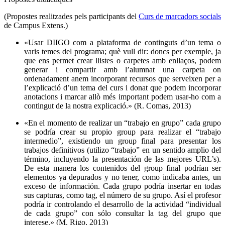
(Propostes realitzades pels participants del
Curs de marcadors socials
de Campus Extens.)
«Usar DIIGO com a plataforma de continguts d’un tema o
varis temes del programa; què vull dir: doncs per exemple, ja
que ens permet crear llistes o carpetes amb enllaços, podem
generar i compartir amb l’alumnat una carpeta on
ordenadament anem incorporant recursos que serveixen per a
l’explicació d’un tema del curs i donat que podem incorporar
anotacions i marcar allò més important podem usar-ho com a
contingut de la nostra explicació.» (R. Comas, 2013)
«En el momento de realizar un “trabajo en grupo” cada grupo
se podría crear su propio group para realizar el “trabajo
intermedio”, existiendo un group final para presentar los
trabajos definitivos (utilizo “trabajo” en un sentido amplio del
término, incluyendo la presentación de las mejores URL’s).
De esta manera los contenidos del group final podrían ser
elementos ya depurados y no tener, como indicaba antes, un
exceso de información. Cada grupo podría insertar en todas
sus capturas, como tag, el número de su grupo. Así el profesor
podría ir controlando el desarrollo de la actividad “individual
de cada grupo” con sólo consultar la tag del grupo que
interese.» (M. Rigo, 2013)