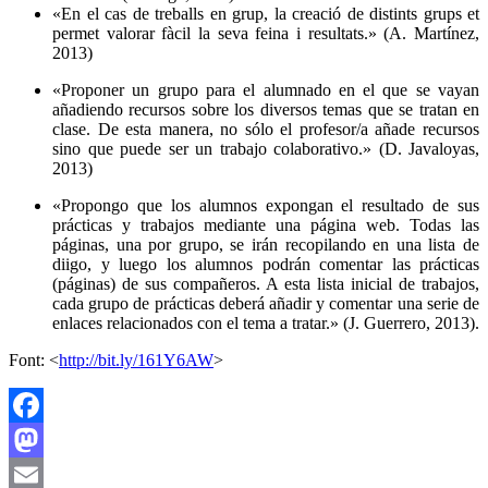
«En el cas de treballs en grup, la creació de distints grups et
permet valorar fàcil la seva feina i resultats.» (A. Martínez,
2013)
«Proponer un grupo para el alumnado en el que se vayan
añadiendo recursos sobre los diversos temas que se tratan en
clase. De esta manera, no sólo el profesor/a añade recursos
sino que puede ser un trabajo colaborativo.» (D. Javaloyas,
2013)
«Propongo que los alumnos expongan el resultado de sus
prácticas y trabajos mediante una página web. Todas las
páginas, una por grupo, se irán recopilando en una lista de
diigo, y luego los alumnos podrán comentar las prácticas
(páginas) de sus compañeros. A esta lista inicial de trabajos,
cada grupo de prácticas deberá añadir y comentar una serie de
enlaces relacionados con el tema a tratar.» (J. Guerrero, 2013).
Font: <
http://bit.ly/161Y6AW
>
Facebook
Mastodon