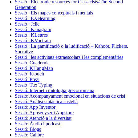
Sessió : Electronic resources for Classicists-The Second
Generation
Sessió : Els mapes conceptuals i mentals
Sessió : EXelearning
Sessió : Jclic
Sessió : Kanagram
Sessió : KLettres
Sessió : KVoctrain
Sessió : La gamificació o la ludificació – Kahoot, Plickers,
Socrative
Sessió : les activitats extraescolars i les complementàries
Sessió :Cuadernia
Sessió :KHangMan
Sessió :Ktouch
Sessió :Prezi
Sessió :Tux Typing
Sessió: Internet i mitologia grecorromana
Sessió: Acompanyament emocional en situacions de crisi
Sessió: Anàlisi sintàctica castellà
Sessió: App Inventor
Sessió: Appsgeyser i Appstore
Sessió: Atenció a la diversitat
Sessió: Àudio i podcast
Sessió: Blogs
Sessió: Calibre