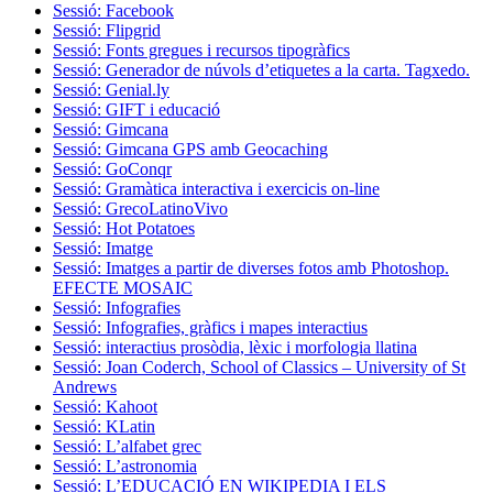
Sessió: Facebook
Sessió: Flipgrid
Sessió: Fonts gregues i recursos tipogràfics
Sessió: Generador de núvols d’etiquetes a la carta. Tagxedo.
Sessió: Genial.ly
Sessió: GIFT i educació
Sessió: Gimcana
Sessió: Gimcana GPS amb Geocaching
Sessió: GoConqr
Sessió: Gramàtica interactiva i exercicis on-line
Sessió: GrecoLatinoVivo
Sessió: Hot Potatoes
Sessió: Imatge
Sessió: Imatges a partir de diverses fotos amb Photoshop.
EFECTE MOSAIC
Sessió: Infografies
Sessió: Infografies, gràfics i mapes interactius
Sessió: interactius prosòdia, lèxic i morfologia llatina
Sessió: Joan Coderch, School of Classics – University of St
Andrews
Sessió: Kahoot
Sessió: KLatin
Sessió: L’alfabet grec
Sessió: L’astronomia
Sessió: L’EDUCACIÓ EN WIKIPEDIA I ELS