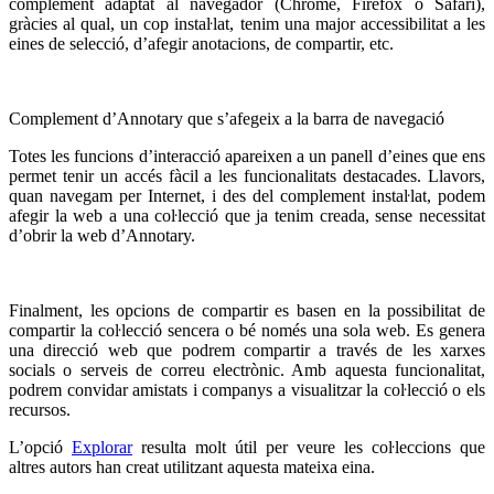
complement adaptat al navegador (Chrome, Firefox o Safari),
gràcies al qual, un cop instaŀlat, tenim una major accessibilitat a les
eines de selecció, d’afegir anotacions, de compartir, etc.
Complement d’Annotary que s’afegeix a la barra de navegació
Totes les funcions d’interacció apareixen a un panell d’eines que ens
permet tenir un accés fàcil a les funcionalitats destacades. Llavors,
quan navegam per Internet, i des del complement instaŀlat, podem
afegir la web a una coŀlecció que ja tenim creada, sense necessitat
d’obrir la web d’Annotary.
Finalment, les opcions de compartir es basen en la possibilitat de
compartir la coŀlecció sencera o bé només una sola web. Es genera
una direcció web que podrem compartir a través de les xarxes
socials o serveis de correu electrònic. Amb aquesta funcionalitat,
podrem convidar amistats i companys a visualitzar la coŀlecció o els
recursos.
L’opció
Explorar
resulta molt útil per veure les coŀleccions que
altres autors han creat utilitzant aquesta mateixa eina.