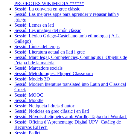
PROJECTES WIKIMEDIA ******
Sessió: La conversa en grec clàssic
Sessió: Las mejores apps para aprender y repasar latín y
griego
Sessió: Lemes en latí
Sessió: Les imatges del món clàssic
Sessió: Léxico Griego-Castellano amb etimologia ( A.L.
Gallego)
Sessió: Línies del temps
Sessió: Literatura actual en llatí i grec
Sessió: Marc legal, Competències, Continguts i Objetius de
l’etapa i de la matèria
Sessió: Marcadors socials
Sessió: Metodologies- Flipped Classroom
Sessió: Models 3D
Sessió: Modern literature translated into Latin and Classical
Greek
Sessió: MOOC
Sessió: Moodle
Sessió: Netiqueta i drets d’autor
Sessió: Notícies en grec clàssic i en llatí
Sessió: Núvols d’etiquetes amb Wordle, Tagxedo i Wordart
Sessió: Oficina d’Aprenentatge Digital UPV_Catàleg de
Recursos EdTech
Sessió: Padlet