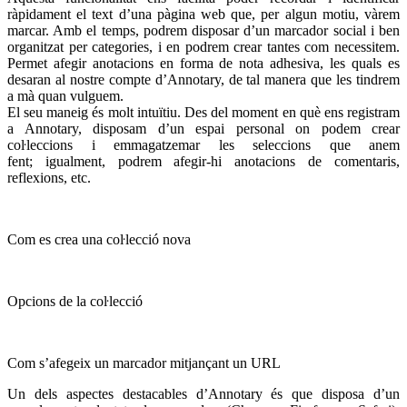
ràpidament el text d’una pàgina web que, per algun motiu, vàrem
marcar. Amb el temps, podrem disposar d’un marcador social i ben
organitzat per categories, i en podrem crear tantes com necessitem.
Permet afegir anotacions en forma de nota adhesiva, les quals es
desaran al nostre compte d’Annotary, de tal manera que les tindrem
a mà quan vulguem.
El seu maneig és molt intuïtiu. Des del moment en què ens registram
a Annotary, disposam d’un espai personal on podem crear
coŀleccions i emmagatzemar les seleccions que anem
fent; igualment, podrem afegir-hi anotacions de comentaris,
reflexions, etc.
Com es crea una coŀlecció nova
Opcions de la coŀlecció
Com s’afegeix un marcador mitjançant un URL
Un dels aspectes destacables d’Annotary és que disposa d’un