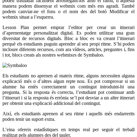
poden traslladar fàcilment arrossegant-los amb el ratolí, d’aquesta
manera podem dissenyar el webmix com més ens agradi. També
podem canviar-ne el fons o el nom des del botó Modificar el
webmix situat a l’esquerra.
Lesson Plan permet emprar l’editor per crear un itinerari
d’aprenentatge personalitzat digital. Es poden utilitzar una gran
diversitat de recursos digitals. Bloc a bloc es va creant l’itinerari
perquè els estudiants puguin aprendre al seu propi ritme. S’hi poden
incloure diferents recursos, com ara vídeos, articles, preguntes i, fins
i tot, blocs creats als nostres webmixes de Symbaloo.
Els estudiants no aprenen al mateix ritme, alguns necessiten alguna
explicació més o d’altres algun repte nou. Es pot comprovar si un
alumne ha entès correctament un contingut introduint-hi una
pregunta. Si la resposta és correcta, l’estudiant pot continuar amb
l’itinerari i si la resposta és errònia se’l pot desviar a un altre itinerari
per obtenir una explicació addicional del contingut.
Així, els estudiants aprenen al seu ritme i aquells més endarrerits
poden tenir un suport extra.
L’eina ofereix estadístiques en temps real per seguir el treball
realitzat pels alumnes des del tauler.