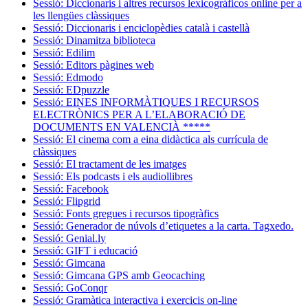
Sessió: Diccionaris i altres recursos lexicográficos online per a
les llengües clàssiques
Sessió: Diccionaris i enciclopèdies català i castellà
Sessió: Dinamitza biblioteca
Sessió: Edilim
Sessió: Editors pàgines web
Sessió: Edmodo
Sessió: EDpuzzle
Sessió: EINES INFORMÀTIQUES I RECURSOS
ELECTRÒNICS PER A L’ELABORACIÓ DE
DOCUMENTS EN VALENCIÀ *****
Sessió: El cinema com a eina didàctica als currícula de
clàssiques
Sessió: El tractament de les imatges
Sessió: Els podcasts i els audiollibres
Sessió: Facebook
Sessió: Flipgrid
Sessió: Fonts gregues i recursos tipogràfics
Sessió: Generador de núvols d’etiquetes a la carta. Tagxedo.
Sessió: Genial.ly
Sessió: GIFT i educació
Sessió: Gimcana
Sessió: Gimcana GPS amb Geocaching
Sessió: GoConqr
Sessió: Gramàtica interactiva i exercicis on-line