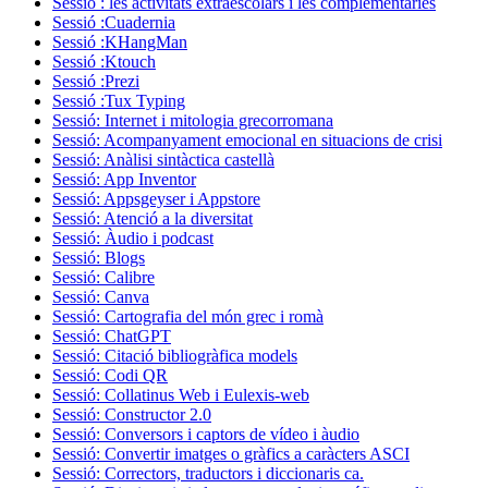
Sessió : les activitats extraescolars i les complementàries
Sessió :Cuadernia
Sessió :KHangMan
Sessió :Ktouch
Sessió :Prezi
Sessió :Tux Typing
Sessió: Internet i mitologia grecorromana
Sessió: Acompanyament emocional en situacions de crisi
Sessió: Anàlisi sintàctica castellà
Sessió: App Inventor
Sessió: Appsgeyser i Appstore
Sessió: Atenció a la diversitat
Sessió: Àudio i podcast
Sessió: Blogs
Sessió: Calibre
Sessió: Canva
Sessió: Cartografia del món grec i romà
Sessió: ChatGPT
Sessió: Citació bibliogràfica models
Sessió: Codi QR
Sessió: Collatinus Web i Eulexis-web
Sessió: Constructor 2.0
Sessió: Conversors i captors de vídeo i àudio
Sessió: Convertir imatges o gràfics a caràcters ASCI
Sessió: Correctors, traductors i diccionaris ca.