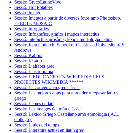
Sessió: GrecoLatinoVivo
Sessió: Hot Potatoes
Sessió: Imatge
Sessió: Imatges a partir de diverses fotos amb Photoshop.
EFECTE MOSAIC
Sessió: Infografies
Sessió: Infografies, gràfics i mapes interactius
Sessió: interactius prosòdia, lèxic i morfologia llatina
Sessió: Joan Coderch, School of Classics – University of St
Andrews
Sessió: Kahoot
Sessió: KLatin
Sessió: L’alfabet grec
Sessió: L’astronomia
Sessió: L’EDUCACIÓ EN WIKIPEDIA I ELS
PROJECTES WIKIMEDIA ******
Sessió: La conversa en grec clàssic
Sessió: Las mejores apps para aprender y repasar latín y
griego
Sessió: Lemes en latí
Sessió: Les imatges del món clàssic
Sessió: Léxico Griego-Castellano amb etimologia ( A.L.
Gallego)
Sessió: Línies del temps
Sessió: Literatura actual en llatí i grec