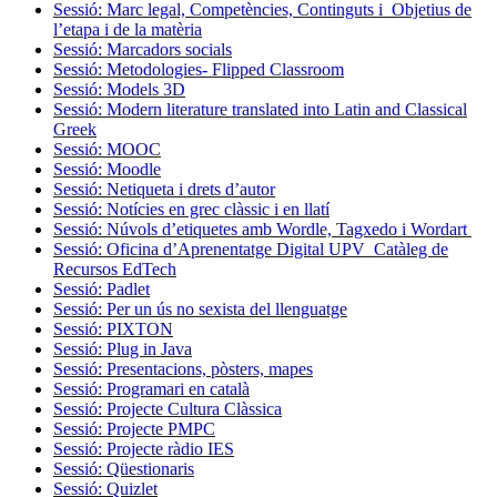
Sessió: Marc legal, Competències, Continguts i Objetius de
l’etapa i de la matèria
Sessió: Marcadors socials
Sessió: Metodologies- Flipped Classroom
Sessió: Models 3D
Sessió: Modern literature translated into Latin and Classical
Greek
Sessió: MOOC
Sessió: Moodle
Sessió: Netiqueta i drets d’autor
Sessió: Notícies en grec clàssic i en llatí
Sessió: Núvols d’etiquetes amb Wordle, Tagxedo i Wordart
Sessió: Oficina d’Aprenentatge Digital UPV_Catàleg de
Recursos EdTech
Sessió: Padlet
Sessió: Per un ús no sexista del llenguatge
Sessió: PIXTON
Sessió: Plug in Java
Sessió: Presentacions, pòsters, mapes
Sessió: Programari en català
Sessió: Projecte Cultura Clàssica
Sessió: Projecte PMPC
Sessió: Projecte ràdio IES
Sessió: Qüestionaris
Sessió: Quizlet