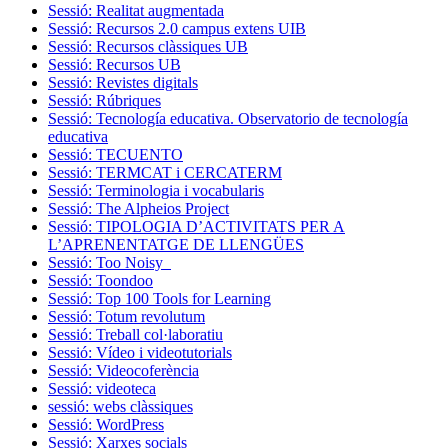
Sessió: Realitat augmentada
Sessió: Recursos 2.0 campus extens UIB
Sessió: Recursos clàssiques UB
Sessió: Recursos UB
Sessió: Revistes digitals
Sessió: Rúbriques
Sessió: Tecnología educativa. Observatorio de tecnología
educativa
Sessió: TECUENTO
Sessió: TERMCAT i CERCATERM
Sessió: Terminologia i vocabularis
Sessió: The Alpheios Project
Sessió: TIPOLOGIA D’ACTIVITATS PER A
L’APRENENTATGE DE LLENGÜES
Sessió: Too Noisy
Sessió: Toondoo
Sessió: Top 100 Tools for Learning
Sessió: Totum revolutum
Sessió: Treball col·laboratiu
Sessió: Vídeo i videotutorials
Sessió: Videocoferència
Sessió: videoteca
sessió: webs clàssiques
Sessió: WordPress
Sessió: Xarxes socials