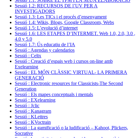
Sessió 1.1: SOBRE EL TFM I LA SEUA ELABORACIÓ
Sessió 1.2: RECURSOS DE l’UV PER A
INVESTIGADORS
Sessió 1.3: Les TICs i el procés d’ensenyament
Sessió 1.4: Wikis, Blogs, Google Classroom, Webs
Sessió 1.5: L’evolució d’internet
Sessió 1.6: LES ETAPES D’INTERMET. Web 1.0, 2.0, 3.0 ,
4.0 y 5.0
Sessió 1.7: Ús educatiu de l’IA
Sessió : Agendas y calendarios
Sessió : Celtx
Sessió : Creació d’espais web i cursos on-line amb
Exelearning
Sessió : EL MÓN CLÀSSIC VIRTUAL- LA PRIMERA
GENERACIÓ
Sessió : Electronic resources for Classicists-The Second
Generation
Sessió : Els mapes conceptuals i mentals
Sessió : EXelearning
Sessió : Jclic
Sessió : Kanagram
Sessió : KLettres
Sessió : KVoctrain
Sessió : La gamificació o la ludificació – Kahoot, Plickers,
Socrative