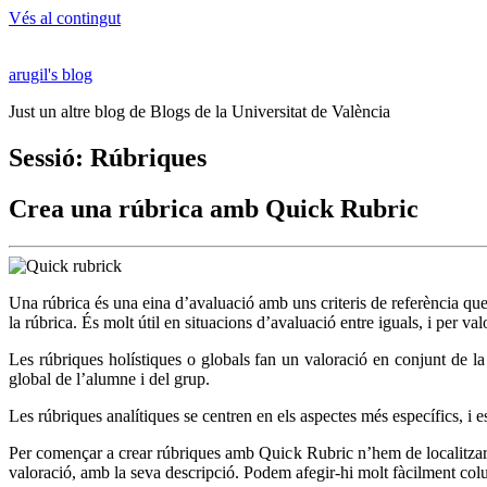
Vés al contingut
arugil's blog
Just un altre blog de Blogs de la Universitat de València
Sessió: Rúbriques
Crea una rúbrica amb Quick Rubric
Una rúbrica és una eina d’avaluació amb uns criteris de referència que s
la rúbrica. És molt útil en situacions d’avaluació entre iguals, i per valo
Les rúbriques holístiques o globals fan un valoració en conjunt de la
global de l’alumne i del grup.
Les rúbriques analítiques se centren en els aspectes més específics, i e
Per començar a crear rúbriques amb Quick Rubric n’hem de localitzar l’ed
valoració, amb la seva descripció. Podem afegir-hi molt fàcilment colu