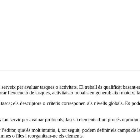
erveix per avaluar tasques o activitats. El treball és qualificat basant-
rar l’execució de tasques, activitats o treballs en general; així mateix, fac
 tasca; els descriptors o criteris corresponen als nivells globals. Es 
s fan servir per avaluar protocols, fases i elements d’un procés o product
itor, que és molt intuïtiu, i, tot seguit, podem definir els camps de la r
mnes o files i reorganitzar-ne els elements.