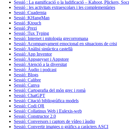
Sessió : La gamificació o la ludificació – Kahoot, Plickers, Soc
Sessió : les activitats extraescolars i les complementàries
Sessió :Cuadernia
Sessió :KHangMan
Sessió :Ktouch
Sessió :Prezi
Sessió :Tux Typing
Sessió: Internet i mitologia grecorromana
Sessió: Acompanyament emocional en situacions de crisi
Sessió: Anàlisi sintàctica castellà
Sessió: App Inventor
Sessió: Appsgeyser i Appstore
Sessió: Atenció a la diversitat
Sessió: Àudio i podcast
Sessió: Blogs
Sessió: Calibre
Sessió: Canva
Sessió: Cartografia del món grec i romà
Sessió: ChatGPT
Sessió: Citació bibliogràfica models
Sessió: Codi QR
Sessió: Collatinus Web i Eulexis-web
Sessió: Constructor 2.0
Sessió: Conversors i captors de vídeo i àudio
Sessió: Convertir imatges o gràfics a caràcters ASCI