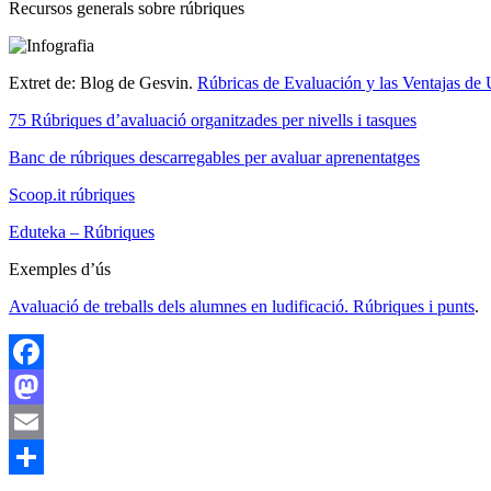
Recursos generals sobre rúbriques
Extret de: Blog de Gesvin.
Rúbricas de Evaluación y las Ventajas de U
75 Rúbriques d’avaluació organitzades per nivells i tasques
Banc de rúbriques descarregables per avaluar aprenentatges
Scoop.it rúbriques
Eduteka – Rúbriques
Exemples d’ús
Avaluació de treballs dels alumnes en ludificació. Rúbriques i punts
.
Facebook
Mastodon
Email