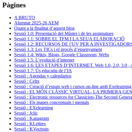
Comparteix
Pàgines
A BRUTO
Alumnat 2025-26 AEM
Quant a la finalitat d’aquest blog
Sessió 1.0: Presentació del Màster i de les assignatues
Sessió 1.1: SOBRE EL TFM I LA SEUA ELABORACIÓ
Sessió 1.2: RECURSOS DE l’UV PER A INVESTIGADOR
Sessió 1.3: Les TICs i el procés d’ensenyament
Sessió 1.4: Wikis, Blogs, Google Classroom, Webs
Sessió 1.5: L’evolució d’internet
Sessió 1.6: LES ETAPES D’INTERMET. Web 1.0, 2.0, 3.0 , 4
Sessió 1.7: Ús educatiu de l’IA
Sessió : Agendas y calendarios
Sessió : Celtx
Sessió : Creació d’espais web i cursos on-line amb Exelearning
Sessió : EL MÓN CLÀSSIC VIRTUAL- LA PRIMERA G
Sessió : Electronic resources for Classicists-The Second Genera
Sessió : Els mapes conceptuals i mentals
Sessió : EXelearning
Sessió : Jclic
Sessió : Kanagram
Sessió : KLettres
Sessió : KVoctrain