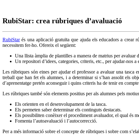
RubiStar: crea rúbriques d’avaluació
RubiStar
és una aplicació gratuïta que ajuda els educadors a crear rúb
necessitem fer-ho. Ofereix el següent:
Una llista àmplia de plantilles a manera de matrius per avaluar di
Un repositori d’idees, categories, criteris, etc., per ajudar-nos a
Les rúbriques són eines per ajudar el professor a avaluar una tasca 
treball que han fet els alumnes, i a determinar si s’han assolit els obj
d’aprenentatge pretén aconseguir i quins criteris ha de tenir en compte
Les rúbriques també són elements positius per als alumnes pels motius
Els orienten en el desenvolupament de la tasca.
Els permeten saber determinar els continguts destacats.
Els possibiliten conèixer el procediment avaluador, el qual és més
Fomenta l’autoavaluació i l’autocorrecció.
Per a més informació sobre el concepte de rúbriques i sobre com s’elab