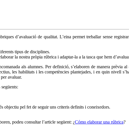
riques d’avaluació de qualitat. L’eina permet treballar sense registrar-
ferents tipus de disciplines.
 elaborar la nostra pròpia rúbrica i adaptar-la a la tasca que hem d’avalua
encomanada als alumnes. Per definició, s’elaboren de manera prèvia al 
ectius, les habilitats i les competències plantejades, i en quin nivell s’
 per avaluar.
 següents:
 objectiu pel fet de seguir uns criteris definits i coneixedors.
oren, podeu consultar l’article següent: ¿
Cómo elaborar una rúbrica
?