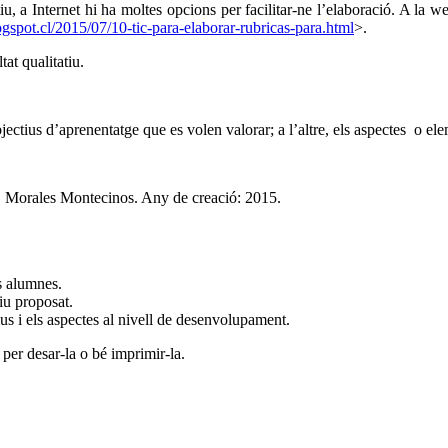
iu, a Internet hi ha moltes opcions per facilitar-ne l’elaboració. A la w
blogspot.cl/2015/07/10-tic-para-elaborar-rubricas-para.html
>.
tat qualitatiu.
jectius d’aprenentatge que es volen valorar; a l’altre, els aspectes o el
. Morales Montecinos. Any de creació: 2015.
s alumnes.
tiu proposat.
ius i els aspectes al nivell de desenvolupament.
per desar-la o bé imprimir-la.