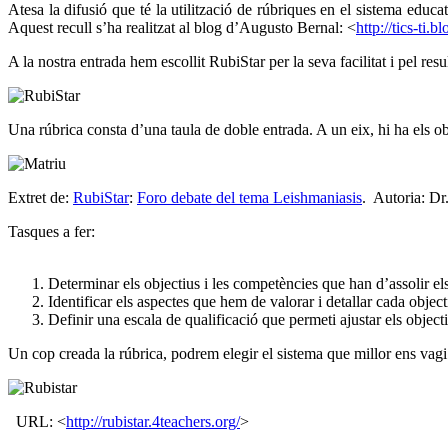
Atesa la difusió que té la utilització de rúbriques en el sistema educat
Aquest recull s’ha realitzat al blog d’Augusto Bernal: <
http://tics-ti.
A la nostra entrada hem escollit RubiStar per la seva facilitat i pel resul
Una rúbrica consta d’una taula de doble entrada. A un eix, hi ha els ob
Extret de:
RubiStar
:
Foro debate del tema Leishmaniasis
. Autoria: Dr
Tasques a fer:
Determinar els objectius i les competències que han d’assolir el
Identificar els aspectes que hem de valorar i detallar cada objec
Definir una escala de qualificació que permeti ajustar els object
Un cop creada la rúbrica, podrem elegir el sistema que millor ens vagi 
URL: <
http://rubistar.4teachers.org/
>