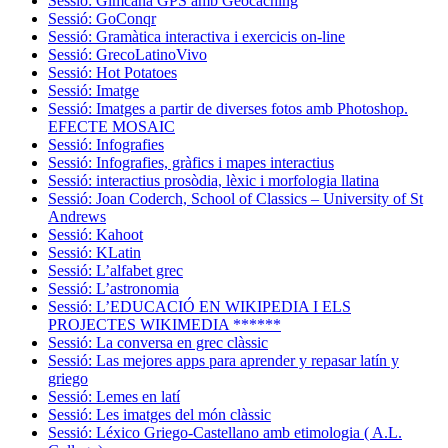
Sessió: Gimcana GPS amb Geocaching
Sessió: GoConqr
Sessió: Gramàtica interactiva i exercicis on-line
Sessió: GrecoLatinoVivo
Sessió: Hot Potatoes
Sessió: Imatge
Sessió: Imatges a partir de diverses fotos amb Photoshop.
EFECTE MOSAIC
Sessió: Infografies
Sessió: Infografies, gràfics i mapes interactius
Sessió: interactius prosòdia, lèxic i morfologia llatina
Sessió: Joan Coderch, School of Classics – University of St
Andrews
Sessió: Kahoot
Sessió: KLatin
Sessió: L’alfabet grec
Sessió: L’astronomia
Sessió: L’EDUCACIÓ EN WIKIPEDIA I ELS
PROJECTES WIKIMEDIA ******
Sessió: La conversa en grec clàssic
Sessió: Las mejores apps para aprender y repasar latín y
griego
Sessió: Lemes en latí
Sessió: Les imatges del món clàssic
Sessió: Léxico Griego-Castellano amb etimologia ( A.L.