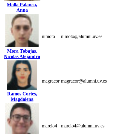
Molla Palanca,
Anna
nimoto
nimoto@alumni.uv.es
Mora Tobajas,
Nicolás Alejandro
magracor
magracor@alumni.uv.es
Ramos Cortes,
Magdalena
marelo4
marelo4@alumni.uv.es