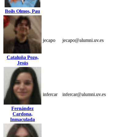
Boils Olmos, Pau
jecapo
jecapo@alumni.uv.es
Cataluña Pozo,
Jesús
infercar
infercar@alumni.uv.es
Fernández
Cardona,
Inmaculada