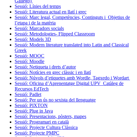
Gallego)
Sessió: Línies del temps
Sessió: Literatura actual en llatí i grec
Sessió: Marc legal, Competències, Continguts i Objetius de
l’etapa i de la matèria
Sessió: Marcadors socials
Sessió: Metodologies- Flipped Classroom
Sessió: Models 3D
Sessió: Modern literature translated into Latin and Classical
Greek
Sessió: MOOC
Sessió: Moodle
Sessió: Netiqueta i drets d’autor
Sessió: Notícies en grec clàssic i en llatí
Sessió: Núvols d’etiquetes amb Wordle, Tagxedo i Wordart
Sessió: Oficina d’Aprenentatge Digital UPV_Catàleg de
Recursos EdTech
Sessió: Padlet
Sessió: Per un ús no sexista del llenguatge
Sessió: PIXTON
Sessió: Plug in Java
Sessió: Presentacions, pòsters, mapes
Sessió: Programari en català
Sessió: Projecte Cultura Clàssica
Sessió: Projecte PMPC