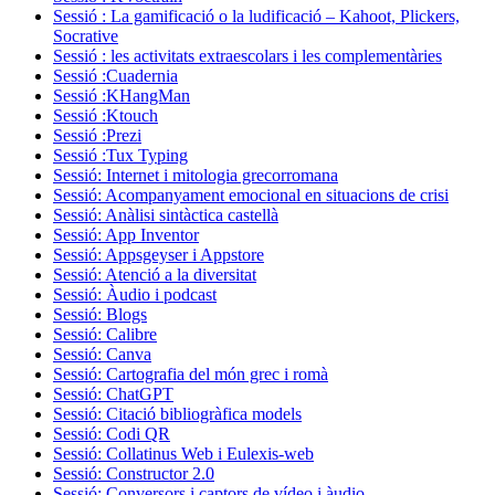
Sessió : La gamificació o la ludificació – Kahoot, Plickers,
Socrative
Sessió : les activitats extraescolars i les complementàries
Sessió :Cuadernia
Sessió :KHangMan
Sessió :Ktouch
Sessió :Prezi
Sessió :Tux Typing
Sessió: Internet i mitologia grecorromana
Sessió: Acompanyament emocional en situacions de crisi
Sessió: Anàlisi sintàctica castellà
Sessió: App Inventor
Sessió: Appsgeyser i Appstore
Sessió: Atenció a la diversitat
Sessió: Àudio i podcast
Sessió: Blogs
Sessió: Calibre
Sessió: Canva
Sessió: Cartografia del món grec i romà
Sessió: ChatGPT
Sessió: Citació bibliogràfica models
Sessió: Codi QR
Sessió: Collatinus Web i Eulexis-web
Sessió: Constructor 2.0
Sessió: Conversors i captors de vídeo i àudio