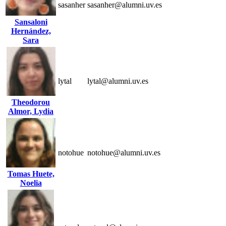
sasanher
sasanher@alumni.uv.es
Sansaloni
Hernández,
Sara
lytal
lytal@alumni.uv.es
Theodorou
Almor, Lydia
notohue
notohue@alumni.uv.es
Tomas Huete,
Noelia