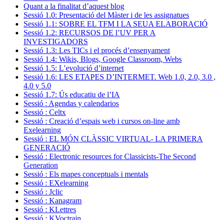
Quant a la finalitat d’aquest blog
Sessió 1.0: Presentació del Màster i de les assignatues
Sessió 1.1: SOBRE EL TFM I LA SEUA ELABORACIÓ
Sessió 1.2: RECURSOS DE l’UV PER A
INVESTIGADORS
Sessió 1.3: Les TICs i el procés d’ensenyament
Sessió 1.4: Wikis, Blogs, Google Classroom, Webs
Sessió 1.5: L’evolució d’internet
Sessió 1.6: LES ETAPES D’INTERMET. Web 1.0, 2.0, 3.0 ,
4.0 y 5.0
Sessió 1.7: Ús educatiu de l’IA
Sessió : Agendas y calendarios
Sessió : Celtx
Sessió : Creació d’espais web i cursos on-line amb
Exelearning
Sessió : EL MÓN CLÀSSIC VIRTUAL- LA PRIMERA
GENERACIÓ
Sessió : Electronic resources for Classicists-The Second
Generation
Sessió : Els mapes conceptuals i mentals
Sessió : EXelearning
Sessió : Jclic
Sessió : Kanagram
Sessió : KLettres
Sessió : KVoctrain