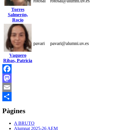
rotosal
rotosal@alumni.uv.es
Torres
Salmerón,
Rocío
pavari
pavari@alumni.uv.es
Vaquero
Ribas, Patricia
Facebook
Mastodon
Email
Comparteix
Pàgines
A BRUTO
Alumnat 2025-26 AEM