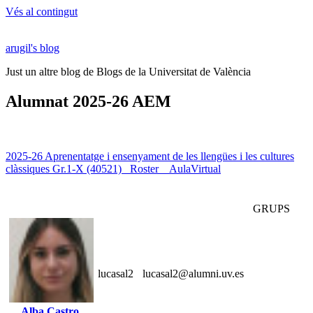
Vés al contingut
arugil's blog
Just un altre blog de Blogs de la Universitat de València
Alumnat 2025-26 AEM
2025-26 Aprenentatge i ensenyament de les llengües i les cultures
clàssiques Gr.1-X (40521)_ Roster _ AulaVirtual
GRUPS
lucasal2
lucasal2@alumni.uv.es
Alba Castro,