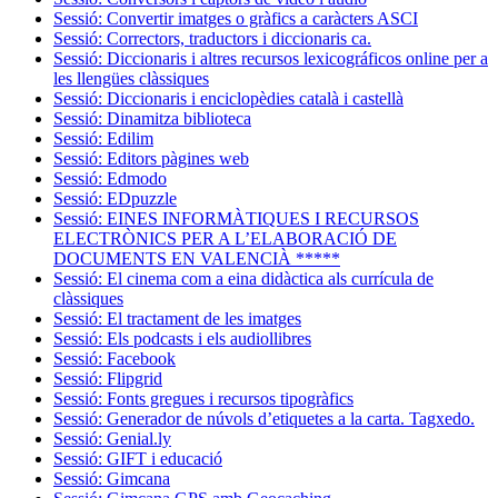
Sessió: Convertir imatges o gràfics a caràcters ASCI
Sessió: Correctors, traductors i diccionaris ca.
Sessió: Diccionaris i altres recursos lexicográficos online per a
les llengües clàssiques
Sessió: Diccionaris i enciclopèdies català i castellà
Sessió: Dinamitza biblioteca
Sessió: Edilim
Sessió: Editors pàgines web
Sessió: Edmodo
Sessió: EDpuzzle
Sessió: EINES INFORMÀTIQUES I RECURSOS
ELECTRÒNICS PER A L’ELABORACIÓ DE
DOCUMENTS EN VALENCIÀ *****
Sessió: El cinema com a eina didàctica als currícula de
clàssiques
Sessió: El tractament de les imatges
Sessió: Els podcasts i els audiollibres
Sessió: Facebook
Sessió: Flipgrid
Sessió: Fonts gregues i recursos tipogràfics
Sessió: Generador de núvols d’etiquetes a la carta. Tagxedo.
Sessió: Genial.ly
Sessió: GIFT i educació
Sessió: Gimcana