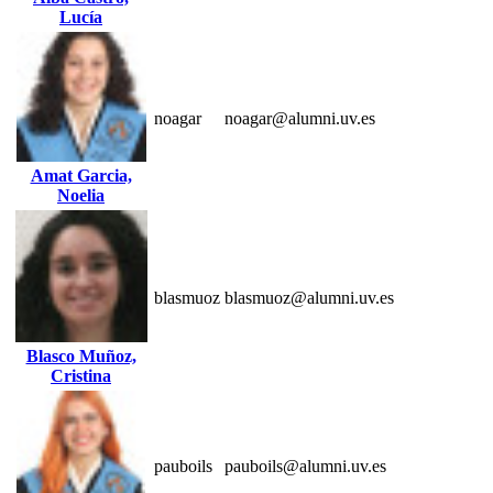
Lucía
noagar
noagar@alumni.uv.es
Amat Garcia,
Noelia
blasmuoz
blasmuoz@alumni.uv.es
Blasco Muñoz,
Cristina
pauboils
pauboils@alumni.uv.es