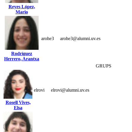
Reyes López,
Mario
arohe3
arohe3@alumni.uv.es
Rodríguez
Herrero, Arantxa
GRUPS
elrovi
elrovi@alumni.uv.es
Rosell Vives,
Elsa