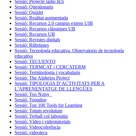
Sessió: Projecte ràdio IES
Sessió: Qüestionaris
Sessió: Quizlet
Sessió: Realitat augmentada
Sessió: Recursos 2.0 campus extens UIB
Sessió: Recursos clàssiques UB
Sessió: Recursos UB
Sessió: Revistes digitals
Sessió: Rúbriques
Sessió: Tecnología educativa. Observatorio de tecnología
educativa
Sessió: TECUENTO
Sessió: TERMCAT i CERCATERM
Sessió: Terminologia i vocabularis
Sessió: The Alpheios Project
Sessió: TIPOLOGIA D’ACTIVITATS PER A
L’APRENENTATGE DE LLENGÜES
Sessió: Too Noisy
Sessió: Toondoo
Sessió: Top 100 Tools for Learning
Sessió: Totum revolutum
Sessió: Treball col·laboratiu
Sessió: Vídeo i videotutorials
Sessió: Videocoferència
Sessió: videoteca