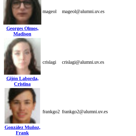
mageol
mageol@alumni.uv.es
Georges Olmos,
Madison
crislagi
crislagi@alumni.uv.es
Gijón Laborda,
Cristina
frankgo2
frankgo2@alumni.uv.es
González Muñoz,
Frank