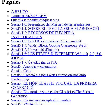
Pàgines
A BRUTO
Alumnat 2025-26 AEM
Quant a la finalitat d’aquest blog
Sessió 1.0: Presentació del Màster i de les assignatues
Sessió 1.1: SOBRE EL TFM I LA SEUA ELABORACIÓ
Sessió 1.2: RECURSOS DE l’UV PER A
INVESTIGADORS
Sessió 1.3: Les TICs i el procés d’ensenyament
Sessió 1.4: Wikis, Blogs, Google Classroom, Webs
Sessió 1.5: L’evolució d’internet
Sessió 1.6: LES ETAPES D’INTERMET. Web 1.0, 2.0, 3.0 ,
4.0 y 5.0
Sessió 1.7: Ús educatiu de l’IA
Sessió : Agendas y calendarios
Sessió : Celtx
Sessió : Creació d’espais web i cursos on-line amb
Exelearning
Sessió : EL MÓN CLÀSSIC VIRTUAL- LA PRIMERA
GENERACIÓ
Sessió : Electronic resources for Classicists-The Second
Generation
Sessió : Els mapes conceptuals i mentals
Sessió : EXelearning