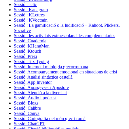
Sessió : Jclic
Sessió : Kanagram
Sessió : KLettres
Sessió : KVoctrain
Sessió : La gamificació o la ludificació – Kahoot, Plickers,
Socrative
Sessió : les activitats extraescolars i les complementàries
Sessió :Cuadernia
Sessió :KHangMan
Sessió :Ktouch
Sessió :Prezi
Sessió :Tux Typing
Sessió: Internet i mitologia grecorromana
Sessió: Acompanyament emocional en situacions de crisi
Sessió: Anàlisi sintàctica castellà
Sessió: App Inventor
Sessió: Appsgeyser i Appstore
Sessió: Atenció a la diversitat
Sessió: Àudio i podcast
Sessió: Blogs
Sessió: Calibre
Sessió: Canva
Sessió: Cartografia del món grec i romà
Sessió: ChatGPT
Sessió: Citació bibliogràfica models