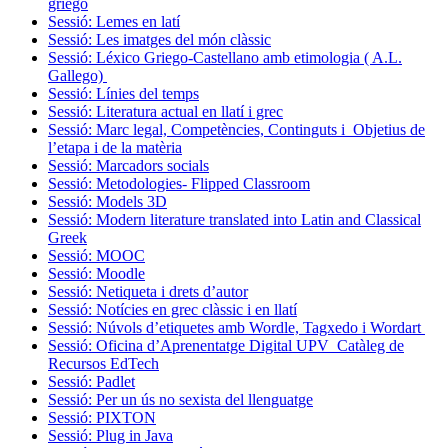
griego
Sessió: Lemes en latí
Sessió: Les imatges del món clàssic
Sessió: Léxico Griego-Castellano amb etimologia ( A.L.
Gallego)
Sessió: Línies del temps
Sessió: Literatura actual en llatí i grec
Sessió: Marc legal, Competències, Continguts i Objetius de
l’etapa i de la matèria
Sessió: Marcadors socials
Sessió: Metodologies- Flipped Classroom
Sessió: Models 3D
Sessió: Modern literature translated into Latin and Classical
Greek
Sessió: MOOC
Sessió: Moodle
Sessió: Netiqueta i drets d’autor
Sessió: Notícies en grec clàssic i en llatí
Sessió: Núvols d’etiquetes amb Wordle, Tagxedo i Wordart
Sessió: Oficina d’Aprenentatge Digital UPV_Catàleg de
Recursos EdTech
Sessió: Padlet
Sessió: Per un ús no sexista del llenguatge
Sessió: PIXTON
Sessió: Plug in Java