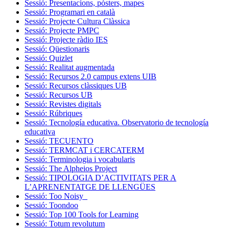
Sessió: Presentacions, pòsters, mapes
Sessió: Programari en català
Sessió: Projecte Cultura Clàssica
Sessió: Projecte PMPC
Sessió: Projecte ràdio IES
Sessió: Qüestionaris
Sessió: Quizlet
Sessió: Realitat augmentada
Sessió: Recursos 2.0 campus extens UIB
Sessió: Recursos clàssiques UB
Sessió: Recursos UB
Sessió: Revistes digitals
Sessió: Rúbriques
Sessió: Tecnología educativa. Observatorio de tecnología
educativa
Sessió: TECUENTO
Sessió: TERMCAT i CERCATERM
Sessió: Terminologia i vocabularis
Sessió: The Alpheios Project
Sessió: TIPOLOGIA D’ACTIVITATS PER A
L’APRENENTATGE DE LLENGÜES
Sessió: Too Noisy
Sessió: Toondoo
Sessió: Top 100 Tools for Learning
Sessió: Totum revolutum