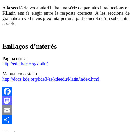
A la secció de vocabulari hi ha una sèrie de paraules i traduccions on
KLatin ens fa elegir entre la resposta correcta. A les seccions de
gramàtica i verbs ens pregunta per una part concreta d’un substantiu
o verb.
Enllaços d’interès
Pàgina oficial
http://edu.kde.org/klatin/
Manual en castellà
http://docs.kde.org/kde3/es/kdeedu/klatin/index.html
Facebook
Mastodon
Email
Comparteix