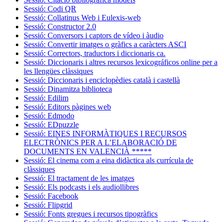
Sessió: Codi QR
Sessió: Collatinus Web i Eulexis-web
Sessió: Constructor 2.0
Sessió: Conversors i captors de vídeo i àudio
Sessió: Convertir imatges o gràfics a caràcters ASCI
Sessió: Correctors, traductors i diccionaris ca.
Sessió: Diccionaris i altres recursos lexicográficos online per a
les llengües clàssiques
Sessió: Diccionaris i enciclopèdies català i castellà
Sessió: Dinamitza biblioteca
Sessió: Edilim
Sessió: Editors pàgines web
Sessió: Edmodo
Sessió: EDpuzzle
Sessió: EINES INFORMÀTIQUES I RECURSOS
ELECTRÒNICS PER A L’ELABORACIÓ DE
DOCUMENTS EN VALENCIÀ *****
Sessió: El cinema com a eina didàctica als currícula de
clàssiques
Sessió: El tractament de les imatges
Sessió: Els podcasts i els audiollibres
Sessió: Facebook
Sessió: Flipgrid
Sessió: Fonts gregues i recursos tipogràfics