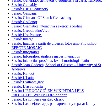
Sessió: Generador de núvols d’etiquetes a la carta. Tagxedo.
Sessió: Genial.ly
Sessió: GIFT i educació
Sessió: Gimcana
Sessió: Gimcana GPS amb Geocaching
Sessió: GoConqr
Sessió: Gramàtica interactiva i exercicis on-line
Sessió: GrecoLatinoVivo
Sessió: Hot Potatoes
Sessió: Imatge
Sessió: Imatges a partir de diverses fotos amb Photoshop.
EFECTE MOSAIC
Sessió: Infografies
Sessió: Infografies, gràfics i mapes interactius
Sessió: interactius prosòdia, lèxic i morfologia llatina
Sessió: Joan Coderch, School of Classics – University of St
Andrews
Sessió: Kahoot
Sessió: KLatin
Sessió: L’alfabet grec
Sessió: L’astronomia
Sessió: L’EDUCACIÓ EN WIKIPEDIA I ELS
PROJECTES WIKIMEDIA ******
Sessió: La conversa en grec clàssic
Sessió: Las mejores apps para aprender y repasar latín y